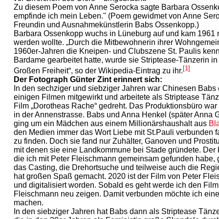
Zu diesem Poem von Anne Serocka sagte Barbara Ossenkop
empfinde ich mein Leben." (Poem gewidmet von Anne Sero
Freundin und Ausnahmekünstlerin Babs Ossenkopp.)
Barbara Ossenkopp wuchs in Lüneburg auf und kam 1961 
werden wollte. „Durch die Mitbewohnerin ihrer Wohngemein
1960er-Jahren die Kneipen- und Clubszene St. Paulis kenn
Bardame gearbeitet hatte, wurde sie Striptease-Tänzerin 
[1]
Großen Freiheit“, so der Wikipedia-Eintrag zu ihr.
Der Fotograph Günter Zint erinnert sich:
In den sechziger und siebziger Jahren war Chinesen Babs e
einigen Filmen mitgewirkt und arbeitete als Striptease Tä
Film „Dorotheas Rache“ gedreht. Das Produktionsbüro w
in der Annenstrasse. Babs und Anna Henkel (später Anna G
ging um ein Mädchen aus einem Millionärshaushalt aus
Bl
den Medien immer das Wort Liebe mit St.Pauli verbunden fa
zu finden. Doch sie fand nur Zuhälter, Ganoven und Prostitu
mit denen sie eine Landkommune bei Stade gründete. Der k
die ich mit Peter Fleischmann gemeinsam gefunden habe, g
das Casting, die Drehortsuche und teilweise auch die Re
hat großen Spaß gemacht. 2020 ist der Film von Peter Flei
und digitalisiert worden. Sobald es geht werde ich den Fi
Fleischmann neu zeigen. Damit verbunden möchte ich ein
machen.
In den siebziger Jahren hat Babs dann als Striptease Tänz