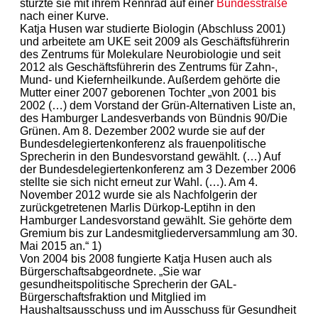
stürzte sie mit ihrem Rennrad auf einer
Bundesstraße
nach einer Kurve.
Katja Husen war studierte Biologin (Abschluss 2001)
und arbeitete am UKE seit 2009 als Geschäftsführerin
des Zentrums für Molekulare Neurobiologie und seit
2012 als Geschäftsführerin des Zentrums für Zahn-,
Mund- und Kiefernheilkunde. Außerdem gehörte die
Mutter einer 2007 geborenen Tochter „von 2001 bis
2002 (…) dem Vorstand der Grün-Alternativen Liste an,
des Hamburger Landesverbands von Bündnis 90/Die
Grünen. Am 8. Dezember 2002 wurde sie auf der
Bundesdelegiertenkonferenz als frauenpolitische
Sprecherin in den Bundesvorstand gewählt. (…) Auf
der Bundesdelegiertenkonferenz am 3 Dezember 2006
stellte sie sich nicht erneut zur Wahl. (…). Am 4.
November 2012 wurde sie als Nachfolgerin der
zurückgetretenen Marlis Dürkop-Leptihn in den
Hamburger Landesvorstand gewählt. Sie gehörte dem
Gremium bis zur Landesmitgliederversammlung am 30.
Mai 2015 an.“ 1)
Von 2004 bis 2008 fungierte Katja Husen auch als
Bürgerschaftsabgeordnete. „Sie war
gesundheitspolitische Sprecherin der GAL-
Bürgerschaftsfraktion und Mitglied im
Haushaltsausschuss und im Ausschuss für Gesundheit