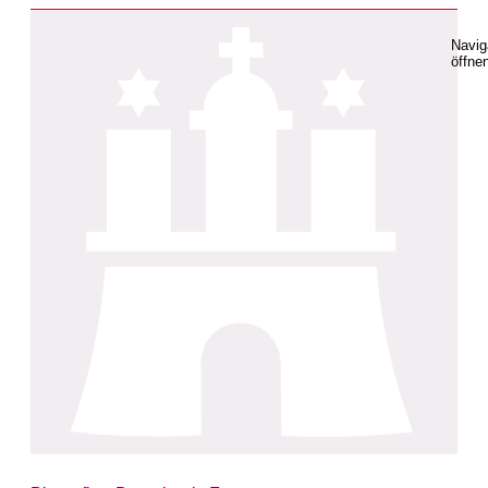
Navig
öffne