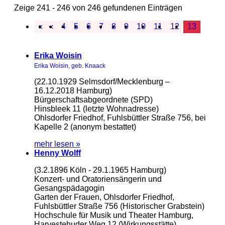
Zeige 241 - 246 von 246 gefundenen Einträgen
«
‹
4
5
6
7
8
9
10
11
12
13
Erika Woisin
Erika Woisin, geb. Knaack
(22.10.1929 Selmsdorf/Mecklenburg –
16.12.2018 Hamburg)
Bürgerschaftsabgeordnete (SPD)
Hinsbleek 11 (letzte Wohnadresse)
Ohlsdorfer Friedhof, Fuhlsbüttler Straße 756, bei
Kapelle 2 (anonym bestattet)
mehr lesen »
Henny Wolff
(3.2.1896 Köln - 29.1.1965 Hamburg)
Konzert- und Oratoriensängerin und
Gesangspädagogin
Garten der Frauen, Ohlsdorfer Friedhof,
Fuhlsbüttler Straße 756 (Historischer Grabstein)
Hochschule für Musik und Theater Hamburg,
Harvestehuder Weg 12 (Wirkungsstätte)