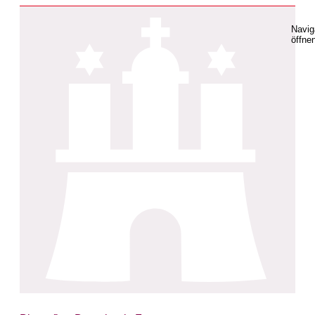
Navig
öffne