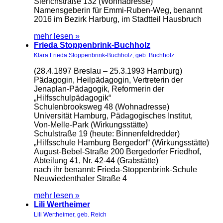
Sierichstraße 132 (Wohnadresse)
Namensgeberin für Emmi-Ruben-Weg, benannt
2016 im Bezirk Harburg, im Stadtteil Hausbruch
mehr lesen »
Frieda Stoppenbrink-Buchholz
Klara Frieda Stoppenbrink-Buchholz, geb. Buchholz
(28.4.1897 Breslau – 25.3.1993 Hamburg)
Pädagogin, Heilpädagogin, Vertreterin der
Jenaplan-Pädagogik, Reformerin der
„Hilfsschulpädagogik“
Schulenbrooksweg 48 (Wohnadresse)
Universität Hamburg, Pädagogisches Institut,
Von-Melle-Park (Wirkungsstätte)
Schulstraße 19 (heute: Binnenfeldredder)
„Hilfsschule Hamburg Bergedorf“ (Wirkungsstätte)
August-Bebel-Straße 200 Bergedorfer Friedhof,
Abteilung 41, Nr. 42-44 (Grabstätte)
nach ihr benannt: Frieda-Stoppenbrink-Schule
Neuwiedenthaler Straße 4
mehr lesen »
Lili Wertheimer
Lili Wertheimer, geb. Reich