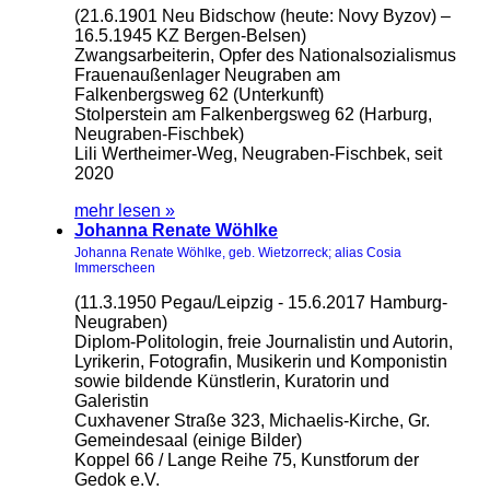
(21.6.1901 Neu Bidschow (heute: Novy Byzov) –
16.5.1945 KZ Bergen-Belsen)
Zwangsarbeiterin, Opfer des Nationalsozialismus
Frauenaußenlager Neugraben am
Falkenbergsweg 62 (Unterkunft)
Stolperstein am Falkenbergsweg 62 (Harburg,
Neugraben-Fischbek)
Lili Wertheimer-Weg, Neugraben-Fischbek, seit
2020
mehr lesen »
Johanna Renate Wöhlke
Johanna Renate Wöhlke, geb. Wietzorreck; alias Cosia
Immerscheen
(11.3.1950 Pegau/Leipzig - 15.6.2017 Hamburg-
Neugraben)
Diplom-Politologin, freie Journalistin und Autorin,
Lyrikerin, Fotografin, Musikerin und Komponistin
sowie bildende Künstlerin, Kuratorin und
Galeristin
Cuxhavener Straße 323, Michaelis-Kirche, Gr.
Gemeindesaal (einige Bilder)
Koppel 66 / Lange Reihe 75, Kunstforum der
Gedok e.V.