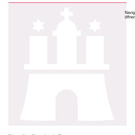
Navig
öffne