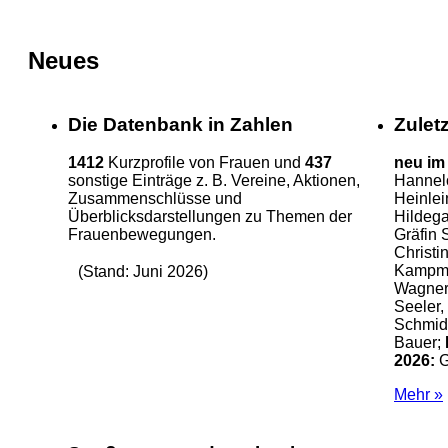
Neues
Die Datenbank in Zahlen
Zulet
1412
Kurzprofile von Frauen und
437
neu im
sonstige Einträge z. B. Vereine, Aktionen,
Hannelo
Zusammenschlüsse und
Heinlei
Überblicksdarstellungen zu Themen der
Hildega
Frauenbewegungen.
Gräfin 
Christi
Kampm
(Stand: Juni 2026)
Wagner-
Seeler,
Schmid
Bauer;
2026:
G
Mehr »