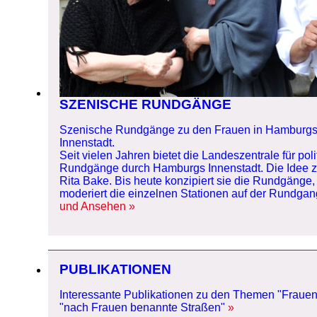
SZENISCHE RUNDGÄNGE
Szenische Rundgänge zu den Frauen in Hamburgs
Innenstadt.
Seit vielen Jahren bietet die Landeszentrale für po
Rundgänge durch Hamburgs Innenstadt. Die Idee z
Rita Bake. Bis heute konzipiert sie die Rundgänge,
moderiert die einzelnen Stationen auf der Rundgan
und Ansehen
PUBLIKATIONEN
Interessante Publikationen zu den Themen "Frauen
"nach Frauen benannte Straßen"