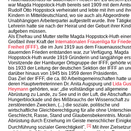
war Magda Hoppstock-Huth bereits seit 1909 mit dem Amtsr
Rudolf Otto Hoppstock verheiratet und lebte mit ihm und ih
Kindern in Mitteldeutschland, wo sie auch als Abgeordnete
Unabhängigen Arbeiterpartei aufgestellt wurde. Ihre Tätigkei
Lehrerin hatte sie nach der Heirat und der Geburt ihrer Kind
aufgeben müssen.
Als Ehefrau und Mutter stellte Magda Hoppstock-Huth eine
Großteil ihrer Kraft der
Internationalen Frauenliga für Fried
Freiheit (IFFF),
die im Juni 1919 aus dem Frauenausschuss
dauernden Frieden entstanden war, zur Verfügung. Magda
Hoppstock-Huth wurde 1919 Gründerin und langjährige ers
Vorsitzende der Hamburger Ortsgruppe der IFFF, gehörte 
bis 1933 der Leitung der deutschen Sektion der IFFF an un
darüber hinaus von 1945 bis 1959 deren Präsidentin.
Das Ziel der IFFF, die ca. 80 Arbeitsgemeinschaften hatte 
deren Hauptvertreterinnen Dr. Anita Augspurg und
Lida Gus
Heymann
gehörten, war: „die vollständige und allgemeine
Abrüstung zu Lande, zu See und in der Luft, die Abschaffun
Hungerblockade und des Mißbrauchs der Wissenschaft zu
zerstörenden Zwecken, (...) die soziale, politische und
wirtschaftliche Gleichberechtigung für alle ohne Unterschi
Geschlecht, Rasse, Stand und Glaubensbekenntnis. Moral
Abrüstung durch Erziehung im Geiste menschlicher Einigke
[1]
Durchführung sozialer Gerechtigkeit".
Mit ihrer Zielsetzu