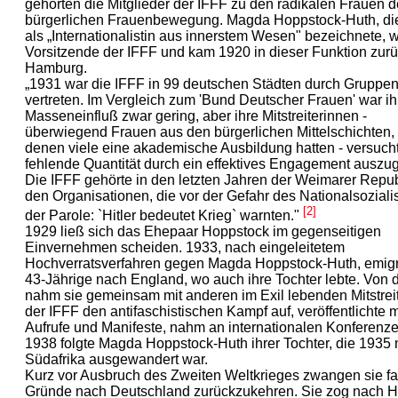
gehörten die Mitglieder der IFFF zu den radikalen Frauen d
bürgerlichen Frauenbewegung. Magda Hoppstock-Huth, die
als „Internationalistin aus innerstem Wesen" bezeichnete, 
Vorsitzende der IFFF und kam 1920 in dieser Funktion zur
Hamburg.
„1931 war die IFFF in 99 deutschen Städten durch Gruppe
vertreten. Im Vergleich zum 'Bund Deutscher Frauen' war ih
Masseneinfluß zwar gering, aber ihre Mitstreiterinnen -
überwiegend Frauen aus den bürgerlichen Mittelschichten,
denen viele eine akademische Ausbildung hatten - versucht
fehlende Quantität durch ein effektives Engagement auszug
Die IFFF gehörte in den letzten Jahren der Weimarer Repub
den Organisationen, die vor der Gefahr des Nationalsozial
[2]
der Parole: `Hitler bedeutet Krieg` warnten."
1929 ließ sich das Ehepaar Hoppstock im gegenseitigen
Einvernehmen scheiden. 1933, nach eingeleitetem
Hochverratsverfahren gegen Magda Hoppstock-Huth, emigri
43-Jährige nach England, wo auch ihre Tochter lebte. Von d
nahm sie gemeinsam mit anderen im Exil lebenden Mitstrei
der IFFF den antifaschistischen Kampf auf, veröffentlichte m
Aufrufe und Manifeste, nahm an internationalen Konferenzen
1938 folgte Magda Hoppstock-Huth ihrer Tochter, die 1935
Südafrika ausgewandert war.
Kurz vor Ausbruch des Zweiten Weltkrieges zwangen sie fa
Gründe nach Deutschland zurückzukehren. Sie zog nach 