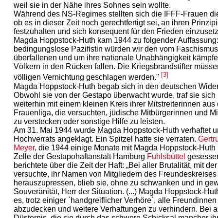
weil sie in der Nähe ihres Sohnes sein wollte.
Während des NS-Regimes stellten sich die IFFF-Frauen di
ob es in dieser Zeit noch gerechtfertigt sei, an ihren Prinzip
festzuhalten und sich konsequent für den Frieden einzuset
Magda Hoppstock-Huth kam 1944 zu folgender Auffassung:
bedingungslose Pazifistin würden wir den vom Faschismus
überfallenen und um ihre nationale Unabhängigkeit kämpf
Völkern in den Rücken fallen. Die Kriegsbrandstifter müsse
[3]
völligen Vernichtung geschlagen werden."
Magda Hoppstock-Huth begab sich in den deutschen Wider
Obwohl sie von der Gestapo überwacht wurde, traf sie sich
weiterhin mit einem kleinen Kreis ihrer Mitstreiterinnen aus
Frauenliga, die versuchten, jüdische Mitbürgerinnen und Mi
zu verstecken oder sonstige Hilfe zu leisten.
Am 31. Mai 1944 wurde Magda Hoppstock-Huth verhaftet u
Hochverrats angeklagt. Ein Spitzel hatte sie verraten.
Gertr
Meyer
, die 1944 einige Monate mit Magda Hoppstock-Huth 
Zelle der Gestapohaftanstalt Hamburg
Fuhlsbüttel
gesessen
berichtete über die Zeit der Haft: „Bei aller Brutalität, mit d
versuchte, ihr Namen von Mitgliedern des Freundeskreises
herauszupressen, blieb sie, ohne zu schwanken und in ge
Souveränität, Herr der Situation. (...) Magda Hoppstock-Hu
es, trotz einiger `handgreiflicher Verhöre`, alle Freundinnen
abzudecken und weitere Verhaftungen zu verhindern. Bei al
Düsternis, die sie durch das schwere Schicksal mancher ih