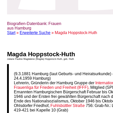
Biografien-Datenbank: Frauen
aus Hamburg
Start
»
Erweiterte Suche
» Magda Hoppstock-Huth
Magda Hoppstock-Huth
Juliane Pauline Magdalene (Magda) Hoppstock-Huth, geb. Huth
(9.3.1881 Hamburg (laut Geburts- und Heiratsurkunde) 
24.4.1959 Hamburg)
Lehrerin, Gründerin der Hamburg Gruppe der
Internati
Frauenliga für Frieden und Freiheit (IFFF),
Mitglied (SP
Ernannten Hamburgischen Bürgerschaft Februar bis Ok
1946 und der Ersten frei gewählten Bürgerschaft nach
Ende des Nationalsozialismus, Oktober 1946 bis Oktob
Ohlsdorfer Friedhof,
Fuhlsbüttler Straße
756: Grab-Nr.: 
419-421 bei Kapelle 10 (Grab)