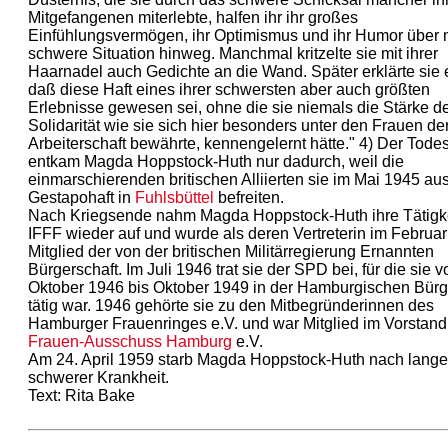
Mitgefangenen miterlebte, halfen ihr ihr großes
Einfühlungsvermögen, ihr Optimismus und ihr Humor über
schwere Situation hinweg. Manchmal kritzelte sie mit ihrer
Haarnadel auch Gedichte an die Wand. Später erklärte sie 
daß diese Haft eines ihrer schwersten aber auch größten
Erlebnisse gewesen sei, ohne die sie niemals die Stärke d
Solidarität wie sie sich hier besonders unter den Frauen de
Arbeiterschaft bewährte, kennengelernt hätte." 4) Der Todes
entkam Magda Hoppstock-Huth nur dadurch, weil die
einmarschierenden britischen Alliierten sie im Mai 1945 au
Gestapohaft in
Fuhlsbüttel
befreiten.
Nach Kriegsende nahm Magda Hoppstock-Huth ihre Tätigkei
IFFF wieder auf und wurde als deren Vertreterin im Februa
Mitglied der von der britischen Militärregierung Ernannten
Bürgerschaft. Im Juli 1946 trat sie der SPD bei, für die sie v
Oktober 1946 bis Oktober 1949 in der Hamburgischen Bürg
tätig war. 1946 gehörte sie zu den Mitbegründerinnen des
Hamburger Frauenringes e.V. und war Mitglied im Vorstand
Frauen-Ausschuss Hamburg
e.V.
Am 24. April 1959 starb Magda Hoppstock-Huth nach lange
schwerer Krankheit.
Text: Rita Bake