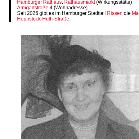
Hamburger Rathaus
,
Rathausmarkt
(Wirkungsstätte)
Armgartstraße
4 (Wohnadresse)
Seit 2026 gibt es im Hamburger Stadtteil
Rissen
die
Ma
Hoppstock-Huth-Straße
.