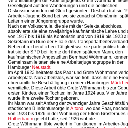
Veranstaltungen der Arbeiterjugend. Grete Wöhrmann liebte
Geselligkeit auf den Wanderungen und die politischen
Diskussionsrunden mit Gleichgesinnten. Deshalb trat sie 
Arbeiter-Jugend-Bund bei, wo sie zunächst Obmännin, spät
Leiterin einer Jüngerengruppe wurde.
Nach der Volksschule, die sie mit der Selekta abschloss,
absolvierte sie eine zweijährige kaufmännische Lehre und 
von 1917 bis 1919 als Kontoristin und von 1919 bis 1923 al
Sekretärin im Büro der Filiale des Transportarbeiterverband
Neben ihrer beruflichen Tätigkeit war sie parteipolitisch akt
trat sie der SPD bei, lernte dort ihren späteren Mann, den
kaufmännischen Angestellten Bernhard Wöhrmann, kennen
Gemeinsam leiteten sie eine Arbeiterjugendgruppe in der
Hamburger
Neustadt
.
Im April 1923 heiratete das Paar und Grete Wöhrmann verlo
Arbeitsplatz. Nun arbeitslos, war sie froh, dass ihr eine Fre
ehrenamtliche Beschäftigung in einem Hamburger
Mädche
vermittelte. Diese Arbeit übte Grete Wöhrmann bis zur Gebu
ersten Kindes, einer Tochter, im Jahre 1924 aus. Vier Jahre
wurde ihre zweite Tochter geboren.
Ihr Mann war seit Anfang der zwanziger Jahre Geschäftsfüh
städtischen Blindenfürsorge in
Altona
, wo das Paar, nachd
von 1923 bis 1926 in der Wohnung der Eltern Brosterhues 
Rotherbaum
gelebt hatte, seit 1926 wohnte.
Grete Wöhrmann übte weiterhin Funktionen im Arbeiter-Ju