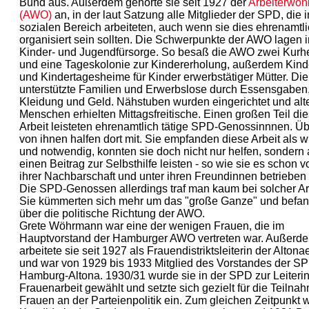
Bund aus. Außerdem gehörte sie seit 1927 der
Arbeiterwohl
(AWO)
an, in der laut Satzung alle Mitglieder der SPD, die 
sozialen Bereich arbeiteten, auch wenn sie dies ehrenamtli
organisiert sein sollten. Die Schwerpunkte der AWO lagen i
Kinder- und Jugendfürsorge. So besaß die AWO zwei Kurh
und eine Tageskolonie zur Kindererholung, außerdem Kind
und Kindertagesheime für Kinder erwerbstätiger Mütter. D
unterstützte Familien und Erwerbslose durch Essensgaben
Kleidung und Geld. Nähstuben wurden eingerichtet und alt
Menschen erhielten Mittagsfreitische. Einen großen Teil die
Arbeit leisteten ehrenamtlich tätige SPD-Genossinnnen. Ü
von ihnen halfen dort mit. Sie empfanden diese Arbeit als w
und notwendig, konnten sie doch nicht nur helfen, sondern
einen Beitrag zur Selbsthilfe leisten - so wie sie es schon v
ihrer Nachbarschaft und unter ihren Freundinnen betrieben 
Die SPD-Genossen allerdings traf man kaum bei solcher Ar
Sie kümmerten sich mehr um das "große Ganze" und befa
über die politische Richtung der AWO.
Grete Wöhrmann war eine der wenigen Frauen, die im
Hauptvorstand der Hamburger AWO vertreten war. Außerd
arbeitete sie seit 1927 als Frauendistriktsleiterin der Alton
und war von 1929 bis 1933 Mitglied des Vorstandes der S
Hamburg-Altona. 1930/31 wurde sie in der SPD zur Leiterin
Frauenarbeit gewählt und setzte sich gezielt für die Teilna
Frauen an der Parteienpolitik ein. Zum gleichen Zeitpunkt 