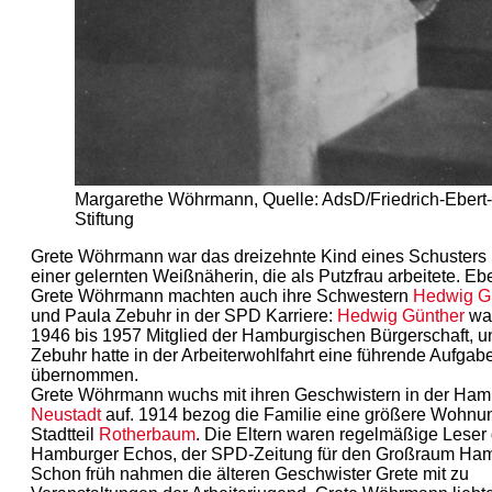
Margarethe Wöhrmann, Quelle: AdsD/Friedrich-Ebert-
Stiftung
Grete Wöhrmann war das dreizehnte Kind eines Schusters
einer gelernten Weißnäherin, die als Putzfrau arbeitete. E
Grete Wöhrmann machten auch ihre Schwestern
Hedwig G
und Paula Zebuhr in der SPD Karriere:
Hedwig Günther
wa
1946 bis 1957 Mitglied der Hamburgischen Bürgerschaft, u
Zebuhr hatte in der Arbeiterwohlfahrt eine führende Aufgab
übernommen.
Grete Wöhrmann wuchs mit ihren Geschwistern in der Ham
Neustadt
auf. 1914 bezog die Familie eine größere Wohnu
Stadtteil
Rotherbaum
. Die Eltern waren regelmäßige Leser
Hamburger Echos, der SPD-Zeitung für den Großraum Ha
Schon früh nahmen die älteren Geschwister Grete mit zu