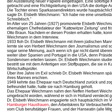
der Ausstellung neuer Papiere eingetragen. Eine sofortige 
gebracht und eine Richtigstellung in den USA die dortige 
Die Tochter eines Sparkassendirektors wurde hauptsächlich 
sagte Dr. Elsbeth Weichmann: "Ich habe nie eine unselbstä
Schreibtisch."
Im Alter von 25 Jahren (1927) promovierte Elsbeth Weichma
ehemaligen Chefredakteur der "Kattowitzer Zeitung" und f
Otto Braun. Nachdem er diesen Posten erhalten hatte, konnt
Weichmann in dem Interview.
1933 floh Dr. Elsbeth Weichmann mit ihrem jüdischen Mann
lernte sie von Herbert Weichmann den Journalismus und so
sogar seine Meinung, auch wenn ich gar nicht damit überein
weiter über Spanien und Portugal in die USA, denn Präside
Sondervisen erteilen lassen. Dr. Elsbeth Weichmann studier
bestritt sie mit dem Anfertigen von Stoffpuppen, die sie in
Wirtschaftsprüfer.
Über ihre Jahre im Exil schrieb Dr. Elsbeth Weichmann spät
ihres Mannes erschien.
1949 kehrte das Ehepaar nach Deutschland zurück und zog
befreundet hatte, hatte sie nach Hamburg geholt.
Das Ehepaar Weichmann nahm den Neffen Herbert Weichman
umgebracht worden, während er sich in Holland versteckt ge
Dr. Elsbeth Weichmann engagierte sich hauptsächlich im
Hamburger Hausfrauen
, den Arbeitskreis für Verbraucherf
vom Club berufstätiger Frauen, und der Hanseatin (alle Mi