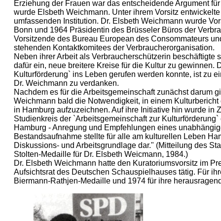
Erziehung der Frauen war das entscheidende Argument für de
wurde Elsbeth Weichmann. Unter ihrem Vorsitz entwickelte 
umfassenden Institution. Dr. Elsbeth Weichmann wurde Vor
Bonn und 1964 Präsidentin des Brüsseler Büros der Verb
Vorsitzende des Bureau European des Consommateurs und 
stehenden Kontaktkomitees der Verbraucherorganisation.
Neben ihrer Arbeit als Verbraucherschützerin beschäftigte si
dafür ein, neue breitere Kreise für die Kultur zu gewinnen.
Kulturförderung` ins Leben gerufen werden konnte, ist zu 
Dr. Weichmann zu verdanken.
Nachdem es für die Arbeitsgemeinschaft zunächst darum gin
Weichmann bald die Notwendigkeit, in einem Kulturbericht di
in Hamburg aufzuzeichnen. Auf ihre Initiative hin wurde i
Studienkreis der `Arbeitsgemeinschaft zur Kulturförderung` g
Hamburg - Anregung und Empfehlungen eines unabhängigen S
Bestandsaufnahme stellte für alle am kulturellen Leben Ham
Diskussions- und Arbeitsgrundlage dar." (Mitteilung des S
Stolten-Medaille für Dr. Elsbeth Weicmann, 1984.)
Dr. Elsbeth Weichmann hatte den Kuratoriumsvorsitz im Pre
Aufsichtsrat des Deutschen Schauspielhauses tätig. Für ihre
Biermann-Rathjen-Medaille und 1974 für ihre herausragen