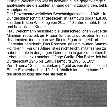
Elsbeth Weichmann war es notwendig, die gegenwärtige Sit
analysierte sie die Zahlen anhand der ihr zugängigen, bekl
Hauptpunkte:
Der Prozentsatz weiblicher Beschäftigter war seit 1948 – i
Bundesdurchschnitt angestiegen, in Hamburg sogar auf 38,3
seit dem Ersten Weltkrieg von 20 auf 40 Jahre erhöht. Ein
und hatte kleine Kinder.
Frau Weichmann beschrieb die unterschiedlichen Wege der F
Minimum reduziert, um Frauen für das Erwerbsleben freizus
diskriminiert, indem man sie ‚für ein Zigarettengeld‘ arbei
‚Gartenlaubenideal‘: ‚Das Röschen, das am rauhen Stamme d
Politikerin: ‚Für uns Ältere ist es nicht leicht, mitansehen
haben, heute in der jungen Generation in ganz derselben 
Leben leichter zu machen,‘“ (Inge Grolle, Rita Bake: „Ich h
Bürgerschaft 1946 bis 1993. Hamburg 1995, S. 105f.)
Zum Thema "Geschlechterkampf" gibt es von ihr ein fast schon
Ebner-Eschenbach im 19. Jhd. ähnlich formuliert hatte: "Jed
die nicht so klug sind wie sie selbst."