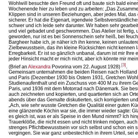
Wohlwill besuchte den Freund oft und baute sich bald eine
Wochenende hier zu leben und zu arbeiten: „Das Zusammen
Klippen sind in unseren Beziehungen, aber jedes Mal, das 
sicherer. Er hat die Eigenart, irgendwie Selbstverständlich
schwer und ich leide sehr darunter. Wir haben sehr gearbe
und viel gebadet und geschwommen. Das Atelier ist fertig
geworden, nur ist es bei Sonnenschein sehr heiß, bei feu
Bargheer habe ich, je näher ich ihn kenne, keinen unlauter
Zielbewusstsein, das ihn kleine Rücksichten nicht kennen l
Erregbarkeit. Er ist so gänzlich unbanal, darum ist mir Ihre
jeder Hinsicht macht er mich nicht, aber ich könnte mir mei
[3]
(Brief an
Alexandra
Povorina vom 22. August 1928)
.
Gemeinsam unternahmen die beiden Reisen nach Holland un
und Paris (Dezember 1930 bis Ostern 1931, Gretchen Wohl
Studienaufenthalt und ein Zuschuss von 400 M zu ihrem Ge
Paris, und 1936 mit dem Motorrad nach Dänemark. Sie bes
auch zeichneten und kopierten, und quartierten sich an Orte
abends über das Gemalte diskutierten, sich korrigierten u
„Ach, wie sehr wusste Gretchen die Qualität einer guten Kü
eine glänzende Köchin war sie, die immer wieder sagte: Gla
es gleich ist, was er als Speise in den Mund nimmt? Ich hin
Trauerklöße, die nicht essen und nicht trinken mögen, auch
strenges Pflichtbewusstsein vor sich selbst und schon ein
vergingen. Sie war ganz unbestechlich in ihrem Urteil, sei