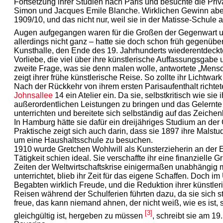
Fortsetzung ihrer Studien nach Paris und besuchte die Pri
Simon und Jacques Emile Blanche. Wirklichen Gewinn aber 
1909/10, und das nicht nur, weil sie in der Matisse-Schule a
Augen aufgegangen waren für die Großen der Gegenwart u
allerdings nicht ganz – hatte sie doch schon früh gegenübe
Kunsthalle, den Ende des 19. Jahrhunderts wiederentdeckt
Vorliebe, die viel über ihre künstlerische Auffassungsgabe
zweite Frage, was sie denn malen wolle, antwortete „Mensc
zeigt ihrer frühe künstlerische Reise. So zollte ihr Lichtwa
Nach der Rückkehr von ihrem ersten Parisaufenthalt richtet
Johnsallee
14 ein Atelier ein. Da sie, selbstkritisch wie sie
außerordentlichen Leistungen zu bringen und das Gelernte
unterrichten und bereitete sich selbständig auf das Zeichen
In Hamburg hätte sie dafür ein dreijähriges Studium an de
Praktische zeigt sich auch darin, dass sie 1897 ihre Malstu
um eine Haushaltsschule zu besuchen.
1910 wurde Gretchen Wohlwill als Kunsterzieherin an der E
Tätigkeit schien ideal. Sie verschaffte ihr eine finanzielle
Zeiten der Weltwirtschaftskrise einigermaßen unabhängig m
unterrichtet, blieb ihr Zeit für das eigene Schaffen. Doch im
Begabten wirklich Freude, und die Reduktion ihrer künstle
Reisen während der Schulferien führten dazu, da sie sich st
freue, das kann niemand ahnen, der nicht weiß, wie es ist, 
[3]
gleichgültig ist, hergeben zu müssen
, schreibt sie am 1