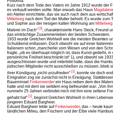
Povorina.
Kurz nach dem Tode des Vaters im Jahre 1912 wurde der F
es verkauft werden sollte. Man erwarb das Haus
Magdalene
ein Atelier einrichtete, das sie auch nach dem aus wirtsc
Mittelweg
nach dem Tod der Mutter behielt. Es wurde zum T
und Sophie aus der riesigen kalten Wohnung am
Mittelweg
[3]
Malerei im Dach“
, charakterisierte Hans Stock, Freund 
das einträchtige Zusammenleben der beiden Schwestern.
1933 wurde Gretchen Wohlwill wie die meisten Beamten 
Schuldienst entlassen. Doch obwohl sie auf einer Italienr
Italienern schon „mancherlei vom Wesen und von den Schr
fragte, „ob es überhaupt möglich ist, dass Kunst gedeiht, 
persönliche Freiheit beschränkt ist“ 1), und obwohl sie 19
ausgeschlossen wurde und miterlebt hatte, dass die Hambu
jüdischen Mitglieder nicht ausschließen zu müssen, blieb si
[1]
ihrer Kündigung „nicht unzufrieden“
, konnte sie doch end
Emigration zog sie zunächst nicht in Erwägung. Stattdesse
Bauerninsel
Finkenwerder
ein Haus neben dem des Malers 
hatte und mit dem sie seitdem eng befreundet war: „Von ih
nunmehr 25 Jahren verbindet mich mit ihm eine seltene Fre
[1]
gehabt hat“
, beginnt Gretchen Wohlwill in ihren Leben
jüngeren Eduard Bargheer.
Eduard Bargheer lebte auf
Finkenwerder
, das – heute kaum
ländlichen Milieu, den Fischern und der Elbe viele Hambur