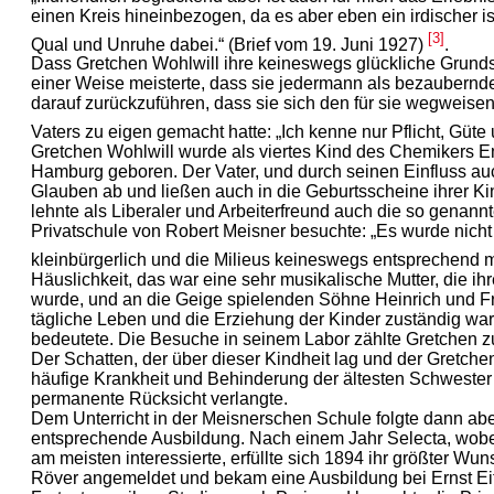
einen Kreis hineinbezogen, da es aber eben ein irdischer ist
[3]
Qual und Unruhe dabei.“ (Brief vom 19. Juni 1927)
.
Dass Gretchen Wohlwill ihre keineswegs glückliche Grund
einer Weise meisterte, dass sie jedermann als bezaubernd
darauf zurückzuführen, dass sie sich den für sie wegweis
Vaters zu eigen gemacht hatte: „Ich kenne nur Pflicht, Güt
Gretchen Wohlwill wurde als viertes Kind des Chemikers Em
Hamburg geboren. Der Vater, und durch seinen Einfluss au
Glauben ab und ließen auch in die Geburtsscheine ihrer Kin
lehnte als Liberaler und Arbeiterfreund auch die so genan
Privatschule von Robert Meisner besuchte: „Es wurde nicht
kleinbürgerlich und die Milieus keineswegs entsprechend 
Häuslichkeit, das war eine sehr musikalische Mutter, die ih
wurde, und an die Geige spielenden Söhne Heinrich und Fri
tägliche Leben und die Erziehung der Kinder zuständig war, 
bedeutete. Die Besuche in seinem Labor zählte Gretchen zu
Der Schatten, der über dieser Kindheit lag und der Gretchen
häufige Krankheit und Behinderung der ältesten Schwester 
permanente Rücksicht verlangte.
Dem Unterricht in der Meisnerschen Schule folgte dann abe
entsprechende Ausbildung. Nach einem Jahr Selecta, wobe
am meisten interessierte, erfüllte sich 1894 ihr größter W
Röver angemeldet und bekam eine Ausbildung bei Ernst Eitne