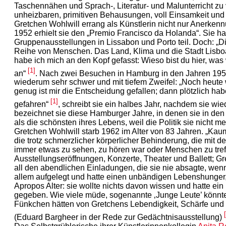
Taschennähen und Sprach-, Literatur- und Malunterricht z
unheizbaren, primitiven Behausungen, voll Einsamkeit und
Gretchen Wohlwill errang als Künstlerin nicht nur Anerke
1952 erhielt sie den „Premio Francisco da Holanda“. Sie h
Gruppenausstellungen in Lissabon und Porto teil. Doch: „
Reihe von Menschen. Das Land, Klima und die Stadt Lisboa s
habe ich mich an den Kopf gefasst: Wieso bist du hier, was w
[1]
an“
. Nach zwei Besuchen in Hamburg in den Jahren 1950
wiederum sehr schwer und mit tiefem Zweifel: „Noch heute w
genug ist mir die Entscheidung gefallen; dann plötzlich h
[1]
gefahren“
, schreibt sie ein halbes Jahr, nachdem sie wi
bezeichnet sie diese Hamburger Jahre, in denen sie in de
als die schönsten ihres Lebens, weil die Politik sie nicht me
Gretchen Wohlwill starb 1962 im Alter von 83 Jahren. „Kaum
die trotz schmerzlicher körperlicher Behinderung, die mit 
immer etwas zu sehen, zu hören war oder Menschen zu treffe
Ausstellungseröffnungen, Konzerte, Theater und Ballett; G
all den abendlichen Einladungen, die sie nie absagte, wenn
allem aufgelegt und hatte einen unbändigen Lebenshunger, 
Apropos Alter: sie wollte nichts davon wissen und hatte ein
gegeben. Wie viele müde, sogenannte ‚Junge Leute’ könnt
Fünkchen hätten von Gretchens Lebendigkeit, Schärfe und Urt
(Eduard Bargheer in der Rede zur Gedächtnisausstellung)