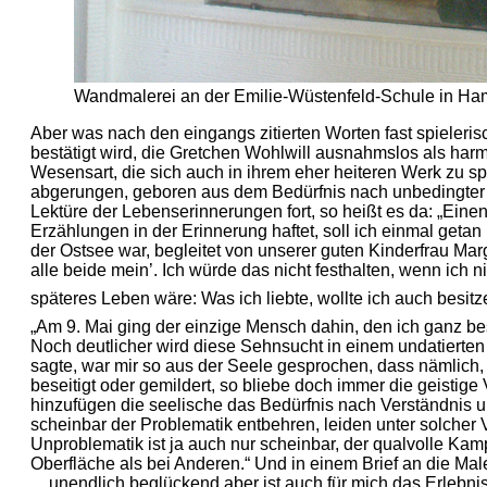
Wandmalerei an der Emilie-Wüstenfeld-Schule in Hamb
Aber was nach den eingangs zitierten Worten fast spieleri
bestätigt wird, die Gretchen Wohlwill ausnahmslos als har
Wesensart, die sich auch in ihrem eher heiteren Werk zu s
abgerungen, geboren aus dem Bedürfnis nach unbedingte
Lektüre der Lebenserinnerungen fort, so heißt es da: „Eine
Erzählungen in der Erinnerung haftet, soll ich einmal getan
der Ostsee war, begleitet von unserer guten Kinderfrau Ma
alle beide mein’. Ich würde das nicht festhalten, wenn ich n
späteres Leben wäre: Was ich liebte, wollte ich auch besit
„Am 9. Mai ging der einzige Mensch dahin, den ich ganz b
Noch deutlicher wird diese Sehnsucht in einem undatierte
sagte, war mir so aus der Seele gesprochen, dass nämlich
beseitigt oder gemildert, so bliebe doch immer die geistig
hinzufügen die seelische das Bedürfnis nach Verständnis u
scheinbar der Problematik entbehren, leiden unter solche
Unproblematik ist ja auch nur scheinbar, der qualvolle Kamp
Oberfläche als bei Anderen.“ Und in einem Brief an die Mal
„...unendlich beglückend aber ist auch für mich das Erlebni