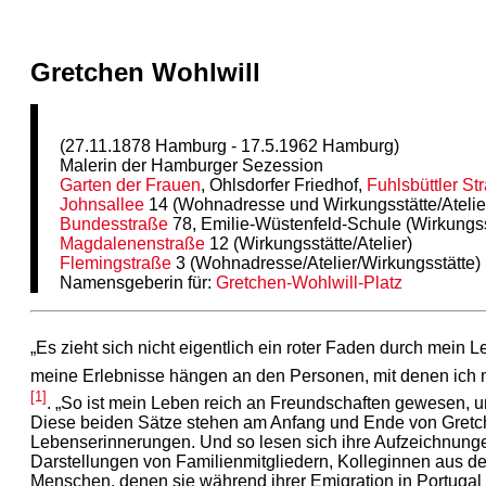
Gretchen Wohlwill
(27.11.1878 Hamburg - 17.5.1962 Hamburg)
Malerin der Hamburger Sezession
Garten der Frauen
, Ohlsdorfer Friedhof,
Fuhlsbüttler St
Johnsallee
14 (Wohnadresse und Wirkungsstätte/Atelie
Bundesstraße
78, Emilie-Wüstenfeld-Schule (Wirkungss
Magdalenenstraße
12 (Wirkungsstätte/Atelier)
Flemingstraße
3 (Wohnadresse/Atelier/Wirkungsstätte)
Namensgeberin für:
Gretchen-Wohlwill-Platz
„Es zieht sich nicht eigentlich ein roter Faden durch mein 
meine Erlebnisse hängen an den Personen, mit denen ich m
[1]
. „So ist mein Leben reich an Freundschaften gewesen, u
Diese beiden Sätze stehen am Anfang und Ende von Gretc
Lebenserinnerungen. Und so lesen sich ihre Aufzeichnung
Darstellungen von Familienmitgliedern, Kolleginnen aus de
Menschen, denen sie während ihrer Emigration in Portugal 