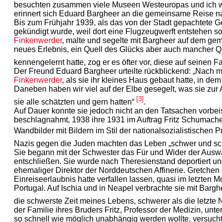
besuchten zusammen viele Museen Westeuropas und ich wer
erinnert sich Eduard Bargheer an die gemeinsame Reise n
Bis zum Frühjahr 1939, als das von der Stadt gepachtete Ge
gekündigt wurde, weil dort eine Flugzeugwerft entstehen s
Finkenwerder
, malte und segelte mit Bargheer auf dem ge
neues Erlebnis, ein Quell des Glücks aber auch mancher Q
kennengelernt hatte, zog er es öfter vor, diese auf seinen
Der Freund Eduard Bargheer urteilte rückblickend: „Nach me
Finkenwerder
, als sie ihr kleines Haus gebaut hatte, in de
Daneben haben wir viel auf der Elbe gesegelt, was sie zur Ar
[3]
sie alle schätzten und gern hatten“
.
Auf Dauer konnte sie jedoch nicht an den Tatsachen vorbeis
beschlagnahmt, 1938 ihre 1931 im Auftrag Fritz Schumache
Wandbilder mit Bildern im Stil der nationalsozialistischen
Nazis gegen die Juden machten das Leben „schwer und schw
Sie begann mit der Schwester das Für und Wider der Auswa
entschließen. Sie wurde nach Theresienstand deportiert und
ehemaliger Direktor der Norddeutschen Affinerie. Gretchen 
Einreiseerlaubnis hatte verfallen lassen, quasi im letzten
Portugal. Auf Ischia und in Neapel verbrachte sie mit Bargh
die schwerste Zeit meines Lebens, schwerer als die letzte
der Familie ihres Bruders Fritz, Professor der Medizin, un
so schnell wie möglich unabhängig werden wollte, versuchte