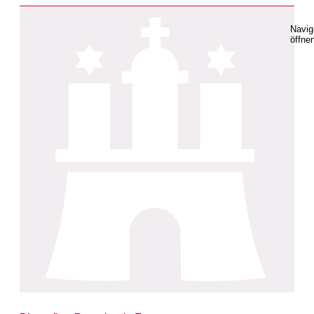
Navig
öffne