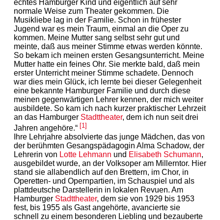
echtes Hamburger Kind und eigentlich auf sehr
normale Weise zum Theater gekommen. Die
Musikliebe lag in der Familie. Schon in frühester
Jugend war es mein Traum, einmal an die Oper zu
kommen. Meine Mutter sang selbst sehr gut und
meinte, daß aus meiner Stimme etwas werden könnte.
So bekam ich meinen ersten Gesangsunterricht. Meine
Mutter hatte ein feines Ohr. Sie merkte bald, daß mein
erster Unterricht meiner Stimme schadete. Dennoch
war dies mein Glück, ich lernte bei dieser Gelegenheit
eine bekannte Hamburger Familie und durch diese
meinen gegenwärtigen Lehrer kennen, der mich weiter
ausbildete. So kam ich nach kurzer praktischer Lehrzeit
an das Hamburger
Stadttheater
, dem ich nun seit drei
[1]
Jahren angehöre.“
Ihre Lehrjahre absolvierte das junge Mädchen, das von
der berühmten Gesangspädagogin Alma Schadow, der
Lehrerin von
Lotte Lehmann
und
Elisabeth Schumann
,
ausgebildet wurde, an der Volksoper am Millerntor. Hier
stand sie allabendlich auf den Brettern, im Chor, in
Operetten- und Opernpartien, im Schauspiel und als
plattdeutsche Darstellerin in lokalen Revuen. Am
Hamburger
Stadttheater
, dem sie von 1929 bis 1953
fest, bis 1955 als Gast angehörte, avancierte sie
schnell zu einem besonderen Liebling und bezauberte