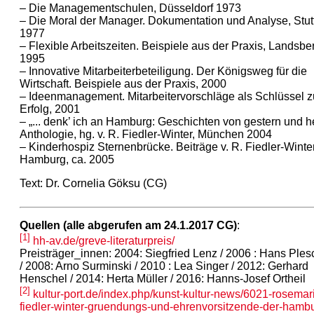
– Die Managementschulen, Düsseldorf 1973
– Die Moral der Manager. Dokumentation und Analyse, Stut
1977
– Flexible Arbeitszeiten. Beispiele aus der Praxis, Landsb
1995
– Innovative Mitarbeiterbeteiligung. Der Königsweg für die
Wirtschaft. Beispiele aus der Praxis, 2000
– Ideenmanagement. Mitarbeitervorschläge als Schlüssel 
Erfolg, 2001
– „... denk’ ich an Hamburg: Geschichten von gestern und h
Anthologie, hg. v. R. Fiedler-Winter, München 2004
– Kinderhospiz Sternenbrücke. Beiträge v. R. Fiedler-Winter
Hamburg, ca. 2005
Text: Dr. Cornelia Göksu (CG)
Quellen (alle abgerufen am 24.1.2017 CG)
:
[1]
hh-av.de/greve-literaturpreis/
Preisträger_innen: 2004: Siegfried Lenz / 2006 : Hans Ples
/ 2008: Arno Surminski / 2010 : Lea Singer / 2012: Gerhard
Henschel / 2014: Herta Müller / 2016: Hanns-Josef Ortheil
[2]
kultur-port.de/index.php/kunst-kultur-news/6021-rosemar
fiedler-winter-gruendungs-und-ehrenvorsitzende-der-hambu