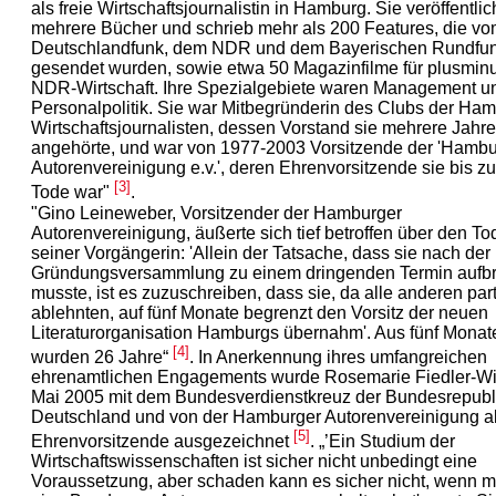
als freie Wirtschaftsjournalistin in Hamburg. Sie veröffentlic
mehrere Bücher und schrieb mehr als 200 Features, die v
Deutschlandfunk, dem NDR und dem Bayerischen Rundfu
gesendet wurden, sowie etwa 50 Magazinfilme für plusmin
NDR-Wirtschaft. Ihre Spezialgebiete waren Management u
Personalpolitik. Sie war Mitbegründerin des Clubs der Ha
Wirtschaftsjournalisten, dessen Vorstand sie mehrere Jahre
angehörte, und war von 1977-2003 Vorsitzende der 'Hambu
Autorenvereinigung e.v.', deren Ehrenvorsitzende sie bis z
[3]
Tode war"
.
"Gino Leineweber, Vorsitzender der Hamburger
Autorenvereinigung, äußerte sich tief betroffen über den To
seiner Vorgängerin: 'Allein der Tatsache, dass sie nach der
Gründungsversammlung zu einem dringenden Termin aufb
musste, ist es zuzuschreiben, dass sie, da alle anderen par
ablehnten, auf fünf Monate begrenzt den Vorsitz der neuen
Literaturorganisation Hamburgs übernahm'. Aus fünf Monat
[4]
wurden 26 Jahre“
. In Anerkennung ihres umfangreichen
ehrenamtlichen Engagements wurde Rosemarie Fiedler-Wi
Mai 2005 mit dem Bundesverdienstkreuz der Bundesrepubl
Deutschland und von der Hamburger Autorenvereinigung a
[5]
Ehrenvorsitzende ausgezeichnet
. „’Ein Studium der
Wirtschaftswissenschaften ist sicher nicht unbedingt eine
Voraussetzung, aber schaden kann es sicher nicht, wenn 