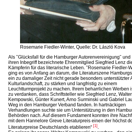
Rosemarie Fiedler-Winter, Quelle: Dr. László Kova
Als "Glücksfall für die Hamburger Autorenvereinigung" und 
ihren Inbegriff bezeichnete Ehrenmitglied Siegfried Lenz di
Kämpferin für das literarische Leben. "Rosemarie Fiedler-W
ging es von Anfang an darum, die Literaturszene Hamburgs
ein zu damaliger Zeit nicht gerade besonders unterstützter
Kulturlandschaft, zu stärken und langfristig zu einem
Leuchtturmprojekt zu machen. Ihrem beharrlichen Werben i
zu verdanken, dass Schriftsteller wie Siegfried Lenz, Walter
Kempowski, Günter Kunert, Arno Surminski und Gabriel La
Weg in den Hamburger Verband fanden. In hartnäckigen
Verhandlungen suchte sie um Unterstützung in den Hambu
Behörden nach. Auf diesem Fundament konnten ihre Nachf
mit dem Hannelore Greve Literaturpreis einen der höchst do
[1]
Literaturpreise Deutschlands etablieren“
.