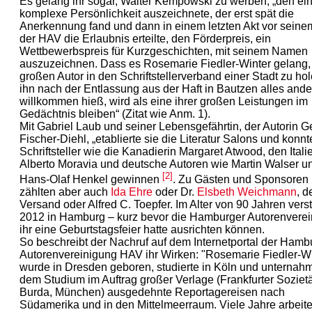
Es gelang ihr sogar, Walter Kempowski zu werben, „den ei
komplexe Persönlichkeit auszeichnete, der erst spät die
Anerkennung fand und dann in einem letzten Akt vor seine
der HAV die Erlaubnis erteilte, den Förderpreis, ein
Wettbewerbspreis für Kurzgeschichten, mit seinem Namen
auszuzeichnen. Dass es Rosemarie Fiedler-Winter gelang,
großen Autor in den Schriftstellerverband einer Stadt zu hol
ihn nach der Entlassung aus der Haft in Bautzen alles ande
willkommen hieß, wird als eine ihrer großen Leistungen im
Gedächtnis bleiben“ (Zitat wie Anm. 1).
Mit Gabriel Laub und seiner Lebensgefährtin, der Autorin G
Fischer-Diehl, „etablierte sie die Literatur Salons und konnt
Schriftsteller wie die Kanadierin Margaret Atwood, den Itali
Alberto Moravia und deutsche Autoren wie Martin Walser u
[2]
Hans-Olaf Henkel gewinnen
. Zu Gästen und Sponsoren
zählten aber auch
Ida Ehre
oder Dr.
Elsbeth Weichmann
, d
Versand oder Alfred C. Toepfer. Im Alter von 90 Jahren verst
2012 in Hamburg – kurz bevor die Hamburger Autorenvere
ihr eine Geburtstagsfeier hatte ausrichten können.
So beschreibt der Nachruf auf dem Internetportal der Hamb
Autorenvereinigung HAV ihr Wirken: "Rosemarie Fiedler-Wi
wurde in Dresden geboren, studierte in Köln und unternah
dem Studium im Auftrag großer Verlage (Frankfurter Sozietä
Burda, München) ausgedehnte Reportagereisen nach
Südamerika und in den Mittelmeerraum. Viele Jahre arbeite