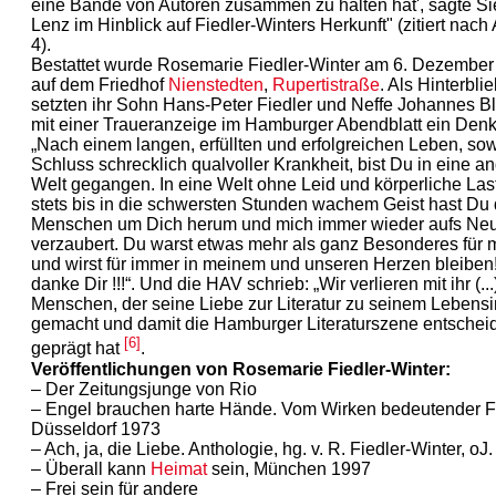
eine Bande von Autoren zusammen zu halten hat', sagte Si
Lenz im Hinblick auf Fiedler-Winters Herkunft" (zitiert nach
4).
Bestattet wurde Rosemarie Fiedler-Winter am 6. Dezember
auf dem Friedhof
Nienstedten
,
Rupertistraße
. Als Hinterbli
setzten ihr Sohn Hans-Peter Fiedler und Neffe Johannes 
mit einer Traueranzeige im Hamburger Abendblatt ein Den
„Nach einem langen, erfüllten und erfolgreichen Leben, so
Schluss schrecklich qualvoller Krankheit, bist Du in eine a
Welt gegangen. In eine Welt ohne Leid und körperliche Last
stets bis in die schwersten Stunden wachem Geist hast Du 
Menschen um Dich herum und mich immer wieder aufs Ne
verzaubert. Du warst etwas mehr als ganz Besonderes für 
und wirst für immer in meinem und unseren Herzen bleiben!
danke Dir !!!“. Und die HAV schrieb: „Wir verlieren mit ihr (..
Menschen, der seine Liebe zur Literatur zu seinem Lebensi
gemacht und damit die Hamburger Literaturszene entschei
[6]
geprägt hat
.
Veröffentlichungen von Rosemarie Fiedler-Winter:
– Der Zeitungsjunge von Rio
– Engel brauchen harte Hände. Vom Wirken bedeutender F
Düsseldorf 1973
– Ach, ja, die Liebe. Anthologie, hg. v. R. Fiedler-Winter, oJ.
– Überall kann
Heimat
sein, München 1997
– Frei sein für andere