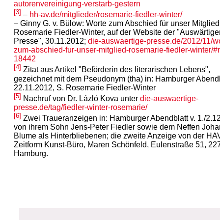
autorenvereinigung-verstarb-gestern
[3]
–
hh-av.de/mitglieder/rosemarie-fiedler-winter/
– Ginny G. v. Bülow: Worte zum Abschied für unser Mitglied
Rosemarie Fiedler-Winter, auf der Website der "Auswärtige
Presse", 30.11.2012;
die-auswaertige-presse.de/2012/11/wo
zum-abschied-fur-unser-mitglied-rosemarie-fiedler-winter/#
18442
[4]
Zitat aus Artikel "Beförderin des literarischen Lebens",
gezeichnet mit dem Pseudonym (tha) in: Hamburger Abendbl
22.11.2012, S. Rosemarie Fiedler-Winter
[5]
Nachruf von Dr. Lázló Kova unter
die-auswaertige-
presse.de/tag/fiedler-winter-rosemarie/
[6]
Zwei Traueranzeigen in: Hamburger Abendblatt v. 1./2.1
von ihrem Sohn Jens-Peter Fiedler sowie dem Neffen Joh
Blume als Hinterbliebenen; die zweite Anzeige von der HA
Zeitform Kunst-Büro, Maren Schönfeld, Eulenstraße 51, 22
Hamburg.