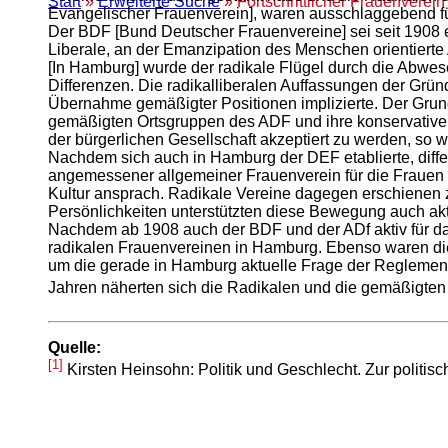
Start
»
Erweiterte Suche
» Fortschrittlicher Frauenvere
Evangelischer Frauenverein], waren ausschlaggebend fü
Der BDF [Bund Deutscher Frauenvereine] sei seit 1908 e
Liberale, an der Emanzipation des Menschen orientierte
[In Hamburg] wurde der radikale Flügel durch die Abwes
Differenzen. Die radikalliberalen Auffassungen der Gr
Übernahme gemäßigter Positionen implizierte. Der Grund 
gemäßigten Ortsgruppen des ADF und ihre konservative
der bürgerlichen Gesellschaft akzeptiert zu werden, so
Nachdem sich auch in Hamburg der DEF etablierte, diffe
angemessener allgemeiner Frauenverein für die Frauen (
Kultur ansprach. Radikale Vereine dagegen erschienen z
Persönlichkeiten unterstützten diese Bewegung auch akt
Nachdem ab 1908 auch der BDF und der ADf aktiv für das
radikalen Frauenvereinen in Hamburg. Ebenso waren die
um die gerade in Hamburg aktuelle Frage der Reglemen
Jahren näherten sich die Radikalen und die gemäßigten
Quelle:
[1]
Kirsten Heinsohn: Politik und Geschlecht. Zur politis