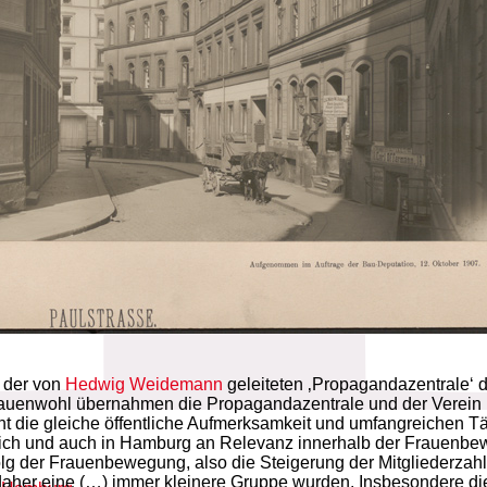
s der von
Hedwig Weidemann
geleiteten ‚Propagandazentrale‘ d
rauenwohl übernahmen die Propagandazentrale und der Verein 
cht die gleiche öffentliche Aufmerksamkeit und umfangreichen Tä
ich und auch in Hamburg an Relevanz innerhalb der Frauenbew
olg der Frauenbewegung, also die Steigerung der Mitgliederzah
daher eine (…) immer kleinere Gruppe wurden. Insbesondere d