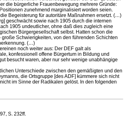
über die bürgerliche Frauenbewegung mehrere Gründe:
n Positionen zunehmend marginalisiert worden seien.
die Begeisterung für autoritäre Maßnahmen ersetzt. (…)
g] geschwächt sowie nach 1905 durch die internen
ach 1905 undeutlicher, ohne daß dies zugleich eine
gischen Bürgergesellschaft selbst. Hatten schon die
– große Schwierigkeiten, von den führenden Schichten
Anerkennung. (…)
ereinen noch weiter aus: Der DEF galt als
le, konfessionell offene Bürgertum in Bildung und
r gut besucht waren, aber nur sehr wenige unabhängige
altlichen Unterschiede zwischen den gemäßigten und den
eymanns, die Ortsgruppe [des ADF] kümmere sich nicht
 nicht im Sinne der Radikalen gelöst. In den folgenden
7, S. 232ff.