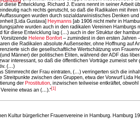
in Hamburg
r diese Entwicklung. Richard J. Evans nennt in seiner Arbeit 
indeutig nach rechts gerutscht, so daß die Radikalen mit ihre
 Auffassungen wurden durch sozialdarwinistisches Denken und 
enheit [Lida Gustava]
Heymanns
[ab 1906 nicht mehr in Hambur
ündungsjahre wurden auch in den radikalen Vereinen Hamburgs n
für diese Entwicklung lag (…) auch in der Struktur der hambur
 Vorsitzende
Helene Bonfort
– zumindest in den ersten Jahren 
 waren die Radikalen absolute Außenseiter, ohne Hoffnung auf 
renzierte sich die gesellschaftliche Wertschätzung von Frauenv
und Männer) der politischen Eliten, während der ADF das libera
war interessant, so daß die öffentlichen Vorträge zumeist seh
iv. (…)
 Stimmrecht der Frau eintraten, (…) verringerten sich die inh
 Streitpunkte zwischen den Gruppen, etwa der Vorwurf Lida H
tierung der
Prostitution
, inzwischen teilweise entkräftet, obwohl
[1]
 Vereine etwas an (…).“
chen Kultur bürgerlicher Frauenvereine in Hamburg. Hamburg 199