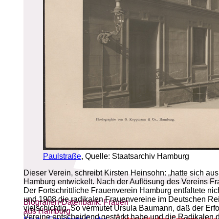
Paulstraße
, Quelle: Staatsarchiv Hamburg
Dieser Verein, schreibt Kirsten Heinsohn: „hatte sich au
Hamburg entwickelt. Nach der Auflösung des Vereins F
Der Fortschrittliche Frauenverein Hamburg entfaltete ni
und 1908 die radikalen Frauenvereine im Deutschen Re
Biografien-Datenbank: Frauen
vielschichtig. So vermutet Ursula Baumann, daß der Erf
aus Hamburg
Vereine entscheidend gestärkt habe und die Radikalen 