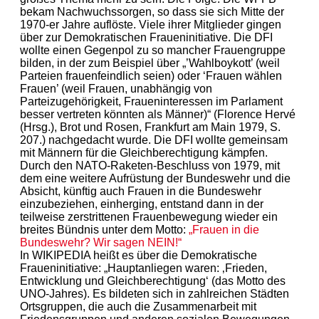
bekam Nachwuchssorgen, so dass sie sich Mitte der
1970-er Jahre auflöste. Viele ihrer Mitglieder gingen
über zur Demokratischen Fraueninitiative. Die DFI
wollte einen Gegenpol zu so mancher Frauengruppe
bilden, in der zum Beispiel über „’Wahlboykott’ (weil
Parteien frauenfeindlich seien) oder ‘Frauen wählen
Frauen’ (weil Frauen, unabhängig von
Parteizugehörigkeit, Fraueninteressen im Parlament
besser vertreten könnten als Männer)“ (Florence Hervé
(Hrsg.), Brot und Rosen, Frankfurt am Main 1979, S.
207.) nachgedacht wurde. Die DFI wollte gemeinsam
mit Männern für die Gleichberechtigung kämpfen.
Durch den NATO-Raketen-Beschluss von 1979, mit
dem eine weitere Aufrüstung der Bundeswehr und die
Absicht, künftig auch Frauen in die Bundeswehr
einzubeziehen, einherging, entstand dann in der
teilweise zerstrittenen Frauenbewegung wieder ein
breites Bündnis unter dem Motto:
„Frauen in die
Bundeswehr? Wir sagen NEIN!“
In WIKIPEDIA heißt es über die Demokratische
Fraueninitiative: „Hauptanliegen waren: ‚Frieden,
Entwicklung und Gleichberechtigung‘ (das Motto des
UNO-Jahres). Es bildeten sich in zahlreichen Städten
Ortsgruppen, die auch die Zusammenarbeit mit