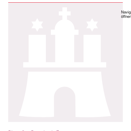
Navig
öffne