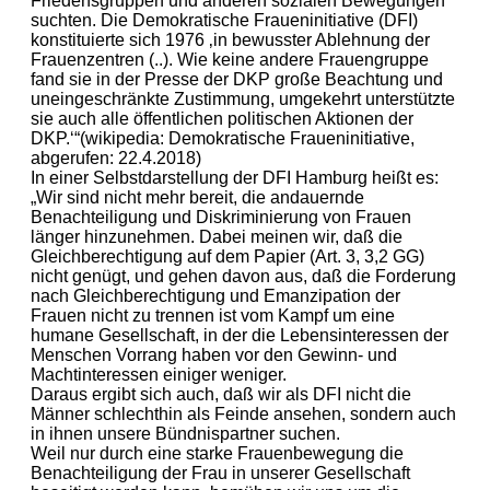
Friedensgruppen und anderen sozialen Bewegungen
suchten. Die Demokratische Fraueninitiative (DFI)
konstituierte sich 1976 ‚in bewusster Ablehnung der
Frauenzentren (..). Wie keine andere Frauengruppe
fand sie in der Presse der DKP große Beachtung und
uneingeschränkte Zustimmung, umgekehrt unterstützte
sie auch alle öffentlichen politischen Aktionen der
DKP.‘“(wikipedia: Demokratische Fraueninitiative,
abgerufen: 22.4.2018)
In einer Selbstdarstellung der DFI Hamburg heißt es:
„Wir sind nicht mehr bereit, die andauernde
Benachteiligung und Diskriminierung von Frauen
länger hinzunehmen. Dabei meinen wir, daß die
Gleichberechtigung auf dem Papier (Art. 3, 3,2 GG)
nicht genügt, und gehen davon aus, daß die Forderung
nach Gleichberechtigung und Emanzipation der
Frauen nicht zu trennen ist vom Kampf um eine
humane Gesellschaft, in der die Lebensinteressen der
Menschen Vorrang haben vor den Gewinn- und
Machtinteressen einiger weniger.
Daraus ergibt sich auch, daß wir als DFI nicht die
Männer schlechthin als Feinde ansehen, sondern auch
in ihnen unsere Bündnispartner suchen.
Weil nur durch eine starke Frauenbewegung die
Benachteiligung der Frau in unserer Gesellschaft