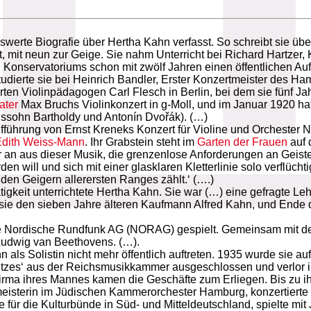
erte Biografie über Hertha Kahn verfasst. So schreibt sie über d
t, mit neun zur Geige. Sie nahm Unterricht bei Richard Hartzer
nservatoriums schon mit zwölf Jahren einen öffentlichen Auftr
dierte sie bei Heinrich Bandler, Erster Konzertmeister des Ha
 Violinpädagogen Carl Flesch in Berlin, bei dem sie fünf Jahre
ater
Max Bruchs Violinkonzert in g-Moll, und im Januar 1920 ha
lssohn Bartholdy und Antonín Dvořák). (…)
ufführung von Ernst Kreneks Konzert für Violine und Orchester 
Edith Weiss-Mann
. Ihr Grabstein steht im
Garten der Frauen
auf 
 an aus dieser Musik, die grenzenlose Anforderungen an Geis
erden will und sich mit einer glasklaren Kletterlinie solo verflüc
den Geigern allerersten Ranges zählt.‘ (….)
gkeit unterrichtete Hertha Kahn. Sie war (…) eine gefragte L
 sie den sieben Jahre älteren Kaufmann Alfred Kahn, und Ende
die Nordische Rundfunk AG (NORAG) gespielt. Gemeinsam mit 
 Ludwig van Beethovens. (…).
 als Solistin nicht mehr öffentlich auftreten. 1935 wurde sie a
es‘ aus der Reichsmusikkammer ausgeschlossen und verlor ih
Firma ihres Mannes kamen die Geschäfte zum Erliegen. Bis zu ih
eisterin im Jüdischen Kammerorchester Hamburg, konzertierte 
 für die Kulturbünde in Süd- und Mitteldeutschland, spielte mi