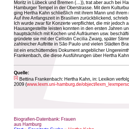
Moritz in Lübeck und Bremen (…)), trat aber auch bei Ha
Hamburger Tempel in der Oberstrasse. Mit dem Kulturbu
ging Hertha Kahn schließlich mit ihrem Mann und ihrem 
Auf ihre Anfangszeit in Brasilien zurückblickend, schrie
Ich wurde zwar für Konzerte verpflichtet, die mir jedoch
Hausangestellte leisten konnten in den ersten Jahren 
hauptsächlich mit Kochen und Aufräumen usw. beschäftigt.
gründete sie mit der Cellistin Cecilia Zwarg, später St
zahlreicher Auftritte in São Paulo und vielen Städten B
ist ein erschütterndes Dokument angeblicher Ungereimth
Frankenbach, die diese Ausführungen über Hertha Kahn v
Quelle:
[1]
Bettina Frankenbach: Hertha Kahn, in: Lexikon verfol
2009 (
www.lexm.uni-hamburg.de/object/lexm_lexmper
Biografien-Datenbank: Frauen
aus Hamburg