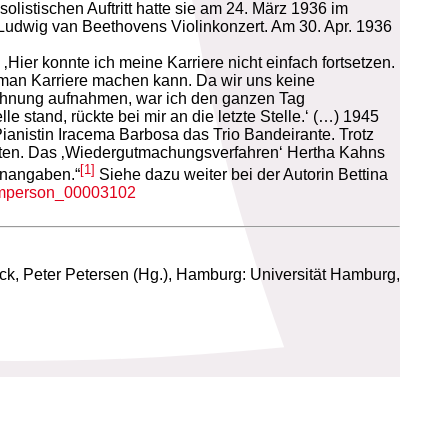
listischen Auftritt hatte sie am 24. März 1936 im
Ludwig van Beethovens Violinkonzert. Am 30. Apr. 1936
Hier konnte ich meine Karriere nicht einfach fortsetzen.
em man Karriere machen kann. Da wir uns keine
Wohnung aufnahmen, war ich den ganzen Tag
 stand, rückte bei mir an die letzte Stelle.‘ (…) 1945
Pianistin Iracema Barbosa das Trio Bandeirante. Trotz
gkeiten. Das ‚Wiedergutmachungsverfahren‘ Hertha Kahns
[1]
enangaben.“
Siehe dazu weiter bei der Autorin Bettina
xmperson_00003102
ck, Peter Petersen (Hg.), Hamburg: Universität Hamburg,