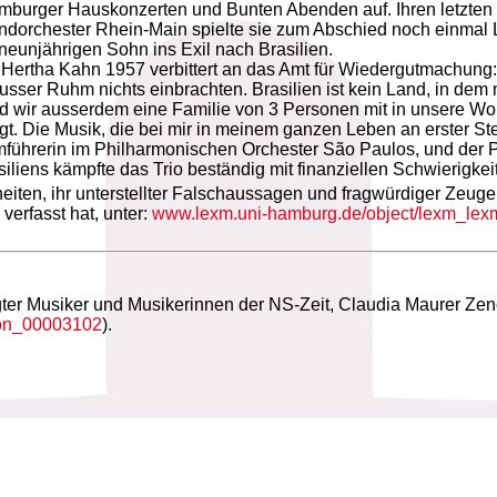
mburger Hauskonzerten und Bunten Abenden auf. Ihren letzten so
ndorchester Rhein-Main spielte sie zum Abschied noch einmal 
neunjährigen Sohn ins Exil nach Brasilien.
b Hertha Kahn 1957 verbittert an das Amt für Wiedergutmachung: ‚
 ausser Ruhm nichts einbrachten. Brasilien ist kein Land, in d
und wir ausserdem eine Familie von 3 Personen mit in unsere 
 Die Musik, die bei mir in meinem ganzen Leben an erster Stelle
immführerin im Philharmonischen Orchester São Paulos, und der 
rasiliens kämpfte das Trio beständig mit finanziellen Schwieri
eiten, ihr unterstellter Falschaussagen und fragwürdiger Zeug
erfasst hat, unter:
www.lexm.uni-hamburg.de/object/lexm_le
gter Musiker und Musikerinnen der NS-Zeit, Claudia Maurer Zen
son_00003102
).