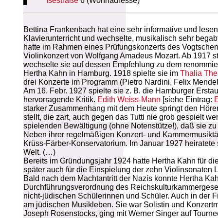
Isestraße
6 (Wohnadresse)
Bettina Frankenbach hat eine sehr informative und lesensw
Klavierunterricht und wechselte, musikalisch sehr begab
hatte im Rahmen eines Prüfungskonzerts des Vogtschen Ko
Violinkonzert von Wolfgang Amadeus Mozart. Ab 1917 stu
wechselte sie auf dessen Empfehlung zu dem renommierten
Hertha Kahn in Hamburg. 1918 spielte sie im
Thalia The
drei Konzerte im Programm (Pietro Nardini, Felix Mende
Am 16. Febr. 1927 spielte sie z. B. die Hamburger Ersta
hervorragende Kritik.
Edith Weiss-Mann
[siehe Eintrag:
starker Zusammenhang mit dem Heute springt den Hörer
stellt, die zart, auch gegen das Tutti nie grob gespielt w
spielenden Bewältigung (ohne Notenstütze!), daß sie zu 
Neben ihrer regelmäßigen Konzert- und Kammermusiktäti
Krüss-Färber-Konservatorium. Im Januar 1927 heiratete
Welt. (…)
Bereits im Gründungsjahr 1924 hatte Hertha Kahn für 
später auch für die Einspielung der zehn Violinsonaten
Bald nach dem Machtantritt der Nazis konnte Hertha Kahn
Durchführungsverordnung des Reichskulturkammergesetz
nicht-jüdischen Schülerinnen und Schüler. Auch in der 
am jüdischen Musikleben. Sie war Solistin und Konzertm
Joseph Rosenstocks, ging mit Werner Singer auf Tournee