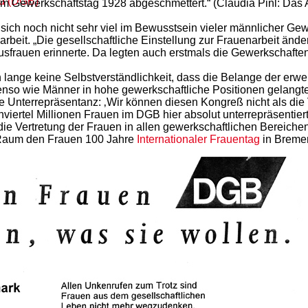
d (DGB)
m Gewerkschaftstag 1928 abgeschmettert.“ (Claudia Pinl: Das A
ich noch nicht sehr viel im Bewusstsein vieler männlicher Gewe
it. „Die gesellschaftliche Einstellung zur Frauenarbeit änderte
usfrauen erinnerte. Da legten auch erstmals die Gewerkschaften
lange keine Selbstverständlichkeit, dass die Belange der erwe
so wie Männer in hohe gewerkschaftliche Positionen gelangten
Unterrepräsentanz: ‚Wir können diesen Kongreß nicht als die 
iertel Millionen Frauen im DGB hier absolut unterrepräsentiert 
 die Vertretung der Frauen in allen gewerkschaftlichen Bereichen
bt Raum den Frauen 100 Jahre
Internationaler Frauentag
in Breme