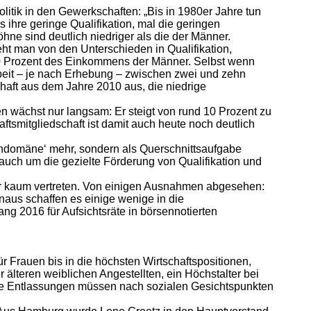
litik in den Gewerkschaften: „Bis in 1980er Jahre tun
ihre geringe Qualifikation, mal die geringen
hne sind deutlich niedriger als die der Männer.
eht man von den Unterschieden in Qualifikation,
80 Prozent des Einkommens der Männer. Selbst wenn
Arbeit – je nach Erhebung – zwischen zwei und zehn
haft aus dem Jahre 2010 aus, die niedrige
n wächst nur langsam: Er steigt von rund 10 Prozent zu
tsmitgliedschaft ist damit auch heute noch deutlich
uendomäne‘ mehr, sondern als Querschnittsaufgabe
 auch um die gezielte Förderung von Qualifikation und
der kaum vertreten. Von einigen Ausnahmen abgesehen:
naus schaffen es einige wenige in die
g 2016 für Aufsichtsräte in börsennotierten
ür Frauen bis in die höchsten Wirtschaftspositionen,
lteren weiblichen Angestellten, ein Höchstalter bei
lle Entlassungen müssen nach sozialen Gesichtspunkten