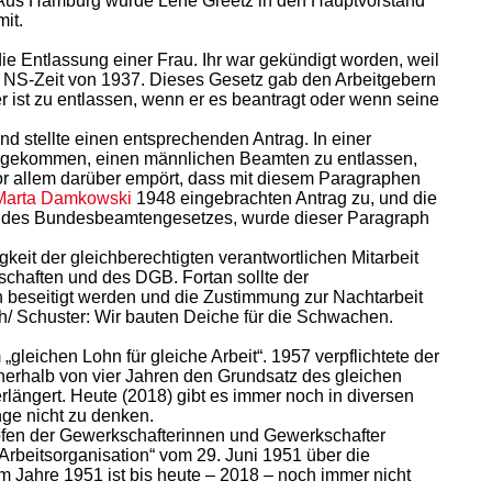
. Aus Hamburg wurde Lene Greetz in den Hauptvorstand
it.
 Entlassung einer Frau. Ihr war gekündigt worden, weil
 NS-Zeit von 1937. Dieses Gesetz gab den Arbeitgebern
er ist zu entlassen, wenn er es beantragt oder wenn seine
d stellte einen entsprechenden Antrag. In einer
uf gekommen, einen männlichen Beamten zu entlassen,
r allem darüber empört, dass mit diesem Paragraphen
Marta Damkowski
1948 eingebrachten Antrag zu, und die
en des Bundesbeamtengesetzes, wurde dieser Paragraph
eit der gleichberechtigten verantwortlichen Mitarbeit
schaften und des DGB. Fortan sollte der
beseitigt werden und die Zustimmung zur Nachtarbeit
h/ Schuster: Wir bauten Deiche für die Schwachen.
leichen Lohn für gleiche Arbeit“. 1957 verpflichtete der
nnerhalb von vier Jahren den Grundsatz des gleichen
rlängert. Heute (2018) gibt es immer noch in diversen
nge nicht zu denken.
öpfen der Gewerkschafterinnen und Gewerkschafter
rbeitsorganisation“ vom 29. Juni 1951 über die
m Jahre 1951 ist bis heute – 2018 – noch immer nicht