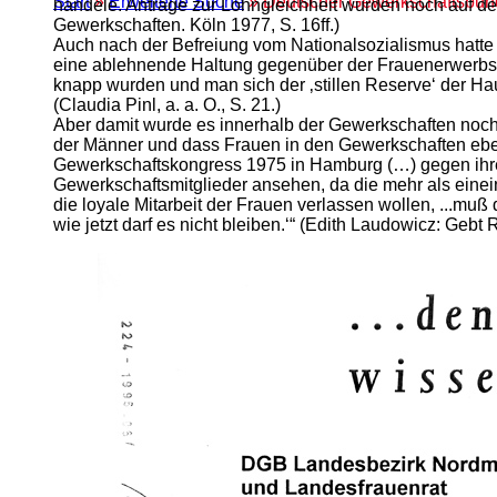
Start
»
Erweiterte Suche
» Deutscher Gewerkschaftsbun
handele. Anträge zur Lohngleichheit wurden noch auf de
Gewerkschaften. Köln 1977, S. 16ff.)
Auch nach der Befreiung vom Nationalsozialismus hatte s
eine ablehnende Haltung gegenüber der Frauenerwerbsarbe
knapp wurden und man sich der ‚stillen Reserve‘ der Ha
(Claudia Pinl, a. a. O., S. 21.)
Aber damit wurde es innerhalb der Gewerkschaften noch 
der Männer und dass Frauen in den Gewerkschaften eben
Gewerkschaftskongress 1975 in Hamburg (…) gegen ihre 
Gewerkschaftsmitglieder ansehen, da die mehr als eineinv
die loyale Mitarbeit der Frauen verlassen wollen, ...muß
wie jetzt darf es nicht bleiben.‘“ (Edith Laudowicz: Ge