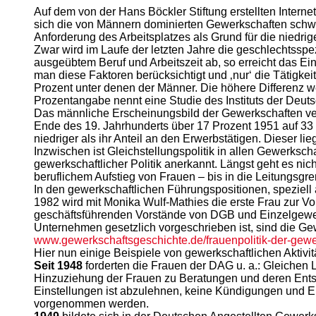
Auf dem von der Hans Böckler Stiftung erstellten Interne
sich die von Männern dominierten Gewerkschaften schwer,
Anforderung des Arbeitsplatzes als Grund für die niedrig
Zwar wird im Laufe der letzten Jahre die geschlechtsspe
ausgeübtem Beruf und Arbeitszeit ab, so erreicht das
man diese Faktoren berücksichtigt und ‚nur‘ die Tätigke
Prozent unter denen der Männer. Die höhere Differenz w
Prozentangabe nennt eine Studie des Instituts der Deut
Das männliche Erscheinungsbild der Gewerkschaften verä
Ende des 19. Jahrhunderts über 17 Prozent 1951 auf 33 
niedriger als ihr Anteil an den Erwerbstätigen. Dieser lie
Inzwischen ist Gleichstellungspolitik in allen Gewerks
gewerkschaftlicher Politik anerkannt. Längst geht es ni
beruflichem Aufstieg von Frauen – bis in die Leitungsg
In den gewerkschaftlichen Führungspositionen, speziell
1982 wird mit Monika Wulf-Mathies die erste Frau zur V
geschäftsführenden Vorstände von DGB und Einzelgewerks
Unternehmen gesetzlich vorgeschrieben ist, sind die Gew
www.gewerkschaftsgeschichte.de/frauenpolitik-der-gewe
Hier nun einige Beispiele von gewerkschaftlichen Aktivi
Seit 1948
forderten die Frauen der DAG u. a.: Gleichen L
Hinzuziehung der Frauen zu Beratungen und deren Entsen
Einstellungen ist abzulehnen, keine Kündigungen und E
vorgenommen werden.