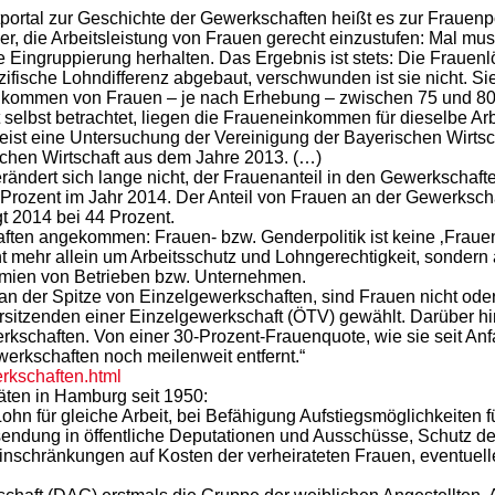
tportal zur Geschichte der Gewerkschaften heißt es zur Frauenpo
 die Arbeitsleistung von Frauen gerecht einzustufen: Mal muss 
e Eingruppierung herhalten. Das Ergebnis ist stets: Die Frauenlö
zifische Lohndifferenz abgebaut, verschwunden ist sie nicht. Si
 Einkommen von Frauen – je nach Erhebung – zwischen 75 und 
it selbst betrachtet, liegen die Fraueneinkommen für dieselbe 
eist eine Untersuchung der Vereinigung der Bayerischen Wirtsc
schen Wirtschaft aus dem Jahre 2013. (…)
ndert sich lange nicht, der Frauenanteil in den Gewerkschafte
Prozent im Jahr 2014. Der Anteil von Frauen an der Gewerkschaf
gt 2014 bei 44 Prozent.
chaften angekommen: Frauen- bzw. Genderpolitik ist keine ‚Fra
cht mehr allein um Arbeitsschutz und Lohngerechtigkeit, sondern
remien von Betrieben bzw. Unternehmen.
 an der Spitze von Einzelgewerkschaften, sind Frauen nicht o
orsitzenden einer Einzelgewerkschaft (ÖTV) gewählt. Darüber hi
chaften. Von einer 30-Prozent-Frauenquote, wie sie seit Anfan
erkschaften noch meilenweit entfernt.“
rkschaften.html
täten in Hamburg seit 1950:
ohn für gleiche Arbeit, bei Befähigung Aufstiegsmöglichkeiten f
dung in öffentliche Deputationen und Ausschüsse, Schutz der ä
inschränkungen auf Kosten der verheirateten Frauen, eventue