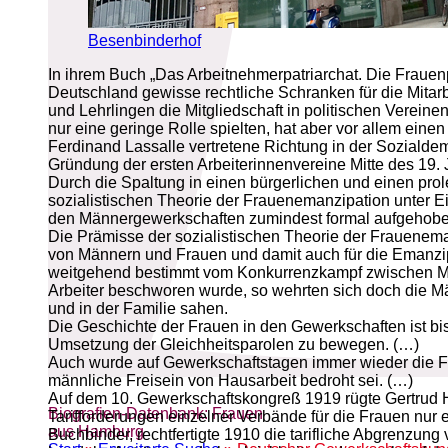
Besenbinderhof
In ihrem Buch „Das Arbeitnehmerpatriarchat. Die Frauenpo
Deutschland gewisse rechtliche Schranken für die Mitar
und Lehrlingen die Mitgliedschaft in politischen Verei
nur eine geringe Rolle spielten, hat aber vor allem ein
Ferdinand Lassalle vertretene Richtung in der Sozialde
Gründung der ersten Arbeiterinnenvereine Mitte des 19. J
Durch die Spaltung in einen bürgerlichen und einen pro
sozialistischen Theorie der Frauenemanzipation unter E
den Männergewerkschaften zumindest formal aufgehob
Die Prämisse der sozialistischen Theorie der Frauenem
von Männern und Frauen und damit auch für die Emanzipa
weitgehend bestimmt vom Konkurrenzkampf zwischen Män
Arbeiter beschworen wurde, so wehrten sich doch die Männ
und in der Familie sahen.
Die Geschichte der Frauen in den Gewerkschaften ist bi
Umsetzung der Gleichheitsparolen zu bewegen. (…)
Auch wurde auf Gewerkschaftstagen immer wieder die Fra
männliche Freisein von Hausarbeit bedroht sei. (…)
Auf dem 10. Gewerkschaftskongreß 1919 rügte Gertrud H
Biografien-Datenbank: Frauen
Tarifforderungen einzelner Verbände für die Frauen nur 
aus Hamburg
Buchbinder, rechtfertigte 1910 die tarifliche Abgrenzun