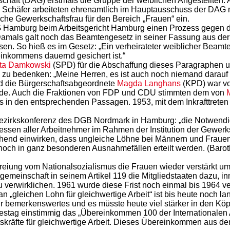
kschaft (DAG) erstmals die Gruppe der weiblichen Angestellten
Schäfer arbeiteten ehrenamtlich im Hauptausschuss der DAG m
che Gewerkschaftsfrau für den Bereich „Frauen“ ein.
Hamburg beim Arbeitsgericht Hamburg einen Prozess gegen die
amals galt noch das Beamtengesetz in seiner Fassung aus der
sen. So hieß es im Gesetz: „Ein verheirateter weiblicher Beamt
inkommens dauernd gesichert ist.“
ta Damkowski
(SPD) für die Abschaffung dieses Paragraphen un
n zu bedenken: „Meine Herren, es ist auch noch niemand dara
nd die Bürgerschaftsabgeordnete
Magda Langhans
(KPD) war vo
rde. Auch die Fraktionen von FDP und CDU stimmten dem von
s in den entsprechenden Passagen. 1953, mit dem Inkrafttret
bezirkskonferenz des DGB Nordmark in Hamburg: „die Notwendigk
essen aller Arbeitnehmer im Rahmen der Institution der Gewerk
hend einwirken, dass ungleiche Löhne bei Männern und Frauen 
och in ganz besonderen Ausnahmefällen erteilt werden. (Barot
eiung vom Nationalsozialismus die Frauen wieder verstärkt um „g
emeinschaft in seinem Artikel 119 die Mitgliedstaaten dazu, i
 verwirklichen. 1961 wurde diese Frist noch einmal bis 1964 ve
n „gleichen Lohn für gleichwertige Arbeit“ ist bis heute noch la
hr bemerkenswertes und es müsste heute viel stärker in den K
stag einstimmig das „Übereinkommen 100 der Internationalen A
tskräfte für gleichwertige Arbeit. Dieses Übereinkommen aus de