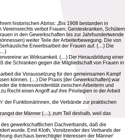
ihrem historischen Abriss: „Bis 1908 bestanden in
n Vereinsrechts verbot Frauen, Geisteskranken, Schülern
ß Frauen in den Gewerkschaften bis zur Jahrhundertwende
Thönnessen) weiter Teile der Arbeiterbewegung. Die von
ßerhäusliche Erwerbsarbeit der Frauen auf. (…) Die
(…)
nenvereine an Wirksamkeit. (…) Der Herausbildung einer
aß die Schranken gegen die Mitgliedschaft von Frauen in
bsarbeit die Voraussetzung für den gemeinsamen Kampf
ssen können. (…) Die Praxis [der Gewerkschaften] war
r die Interessenidentität zwischen Arbeiterin und
 Recht einen Angriff auf ihre Privilegien in der Arbeit
‘ der Funktionärinnen, die Verbände zur praktischen
zangst der Männer (…), zum Teil deshalb, weil das
, des gewerkschaftlichen Dachverbands, daß die
rdert wurde. Emil Kloth, Vorsitzender des Verbands der
ahrung durchaus berechtigter Interessen der Männer‘