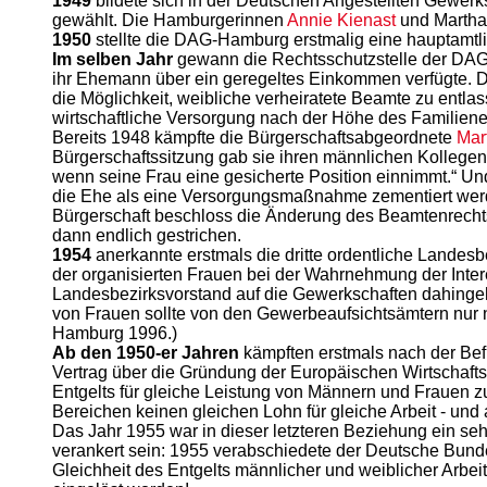
1949
bildete sich in der Deutschen Angestellten Gewer
gewählt. Die Hamburgerinnen
Annie Kienast
und Martha 
1950
stellte die DAG-Hamburg erstmalig eine hauptamtli
Im selben Jahr
gewann die Rechtsschutzstelle der DAG 
ihr Ehemann über ein geregeltes Einkommen verfügte. D
die Möglichkeit, weibliche verheiratete Beamte zu entlas
wirtschaftliche Versorgung nach der Höhe des Familiene
Bereits 1948 kämpfte die Bürgerschaftsabgeordnete
Mar
Bürgerschaftssitzung gab sie ihren männlichen Kollege
wenn seine Frau eine gesicherte Position einnimmt.“ U
die Ehe als eine Versorgungsmaßnahme zementiert we
Bürgerschaft beschloss die Änderung des Beamtenrecht
dann endlich gestrichen.
1954
anerkannte erstmals die dritte ordentliche Landes
der organisierten Frauen bei der Wahrnehmung der Inter
Landesbezirksvorstand auf die Gewerkschaften dahinge
von Frauen sollte von den Gewerbeaufsichtsämtern nur n
Hamburg 1996.)
Ab den 1950-er Jahren
kämpften erstmals nach der Befr
Vertrag über die Gründung der Europäischen Wirtschaftsg
Entgelts für gleiche Leistung von Männern und Frauen zu
Bereichen keinen gleichen Lohn für gleiche Arbeit - und a
Das Jahr 1955 war in dieser letzteren Beziehung ein se
verankert sein: 1955 verabschiedete der Deutsche Bunde
Gleichheit des Entgelts männlicher und weiblicher Arbei