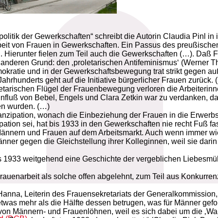
litik der Gewerkschaften“ schreibt die Autorin Claudia Pinl in 
beit von Frauen in Gewerkschaften. Ein Passus des preußische
nen. Hierunter fielen zum Teil auch die Gewerkschaften (…). Da
en anderen Grund: den ‚proletarischen Antifeminismus‘ (Werner 
mokratie und in der Gewerkschaftsbewegung trat strikt gegen au
ahrhunderts geht auf die Initiative bürgerlicher Frauen zurück. 
letarischen Flügel der Frauenbewegung verloren die Arbeiterin
influß von Bebel, Engels und Clara Zetkin war zu verdanken, d
en wurden. (…)
anzipation, wonach die Einbeziehung der Frauen in die Erwer
tion sei, hat bis 1933 in den Gewerkschaften nie recht Fuß fa
nern und Frauen auf dem Arbeitsmarkt. Auch wenn immer wiede
er gegen die Gleichstellung ihrer Kolleginnen, weil sie darin zu
s 1933 weitgehend eine Geschichte der vergeblichen Liebesmüh
uenarbeit als solche offen abgelehnt, zum Teil aus Konkurren
anna, Leiterin des Frauensekretariats der Generalkommission
etwas mehr als die Hälfte dessen betrugen, was für Männer gefo
g von Männern- und Frauenlöhnen, weil es sich dabei um die ‚W