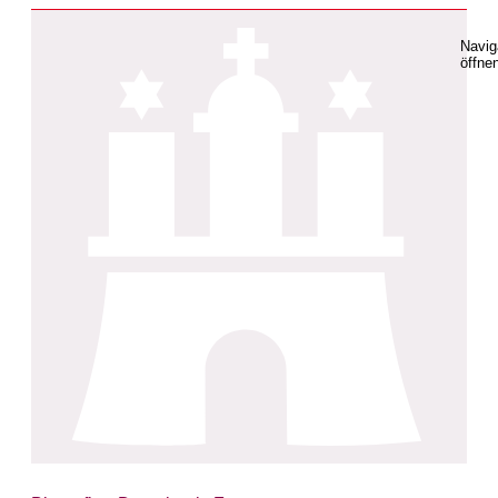
Navig
öffne