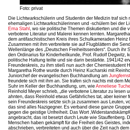
Foto: privat
Die Lichtwarkschülerin und Studentin der Medizin traf sich
ehemaligen Lichtwarkschülerinnen und -schülern bei der L
Erna Stahl
, wo sie politische Themen diskutierten und die 
verbotene Literatur und Malerei kennen lernten. Margareth
dem antifaschistischen Kreis ihres Schulkameraden Heinz 
Zusammen mit ihm verbreitete sie auf Flugblättern die Sen
Wellenlänge des „Deutschen Freiheitssenders“. Durch ihr S
den Ordinarius für Kinderheilkunde, Prof. Rudolf Degwitz, k
politische Haltung teilte und sie darin bestärkte. 1941/42 er
Freundeskreis, zu ihm stieß nun auch der Chemiestudent H
Margaretha Rothe wurde durch Heinz Kucharski mit Reinh
Juniorchef der evangelischen Buchhandlung am
Jungferns
freundete sich mit ihm an. Sie trafen sich nachts mit dem M
Suhr im Keller der Buchhandlung, um, wie
Anneliese Tuche
Reinhold Meyer schrieb, „die verbotene Literatur zu lesen u
ahnten, dass Reinhold etwas Gefährliches tat, aber keiner 
sein Freundeskreis setzte sich ja zusammen aus Leuten, v
das sind alles Nazigegner. Es verband diese ganze Gruppe
gegen die geistige Unfreiheit. Das Wort ‚Widerstandskämpfer‘
angebracht, das ist besetzt durch Leute wie Stauffenberg. 
Menschen haben gekämpft für die Freiheit des Geistes, ind
abschrieben, verbreiteten und auch über die Zeit nach dem 