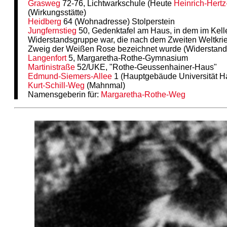
Grasweg
72-76, Lichtwarkschule (Heute
Heinrich-Hert
(Wirkungsstätte)
Heidberg
64 (Wohnadresse) Stolperstein
Jungfernstieg
50, Gedenktafel am Haus, in dem im Keller
Widerstandsgruppe war, die nach dem Zweiten Weltkri
Zweig der Weißen Rose bezeichnet wurde (Widerstand
Langenfort
5, Margaretha-Rothe-Gymnasium
Martinistraße
52/UKE, "Rothe-Geussenhainer-Haus"
Edmund-Siemers-Allee
1 (Hauptgebäude Universität H
Kurt-Schill-Weg
(Mahnmal)
Namensgeberin für:
Margaretha-Rothe-Weg