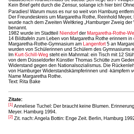
Kein Brief geht durch die Zensur, solange ich hier bin! Ohn
Paradies! Warum muss es nur so weit von Hamburg entfernt
Der Freundeskreis um Margaretha Rothe, Reinhold Meyer, 
wurde nach dem Zweiten Weltkrieg „Hamburger Zweig der
benannt.
1982 wurde im Stadtteil
Niendorf
der
Margaretha-Rothe-W
14 Bildtafeln zum Leben von Margaretha Rothe erinnern in 
Margaretha-Rothe-Gymnasium am
Langenfort
5 an Margare
wurden von Schülerinnen und Schülern des Gymnasiums ers
Im
Kurt-Schill-Weg
steht ein Mahnmal: ein Tisch mit 12 Stü
von dem Düsseldorfer Künstler Thomas Schütte zum Gede
Widerstand gegen den Nationalsozialismus. Die Rückenle
von Hamburger Widerstandskämpferinnen und -kämpfern ve
Name Margaretha Rothe.
Text: Rita Bake
Zitate:
[1]
Anneliese Tuchel: Der braucht keine Blumen. Erinnerun
Meyer. Hamburg 1994.
[2]
Zit. nach: Angela Bottin: Enge Zeit. Berlin, Hamburg 199