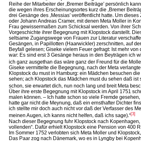
Reihe der Mitarbeiter der ‚Bremer Beiträge’ persönlich k
die wegen ihres Erscheinungsortes kurz die ‚Bremer Beiträg
drei Gesänge des ‚Messias’ veröffentlicht hatte. Um dieses
oder Johann Andreas Cramer, mit denen Meta Moller in Kont
Frau gewissermaßen zum Schicksal werden. Von ihrer Schwes
Vorgeschichte ihrer Begegnung mit Klopstock darstellt. Dies
seltsame Zugangswege von Frauen zur Literatur verschaffe
Gesängen, in Papillotten (Haarwickler) zerschnitten, auf d
Beyfall gelesen; Giseke vielem Feuer gefragt: Ist mehr von
war: Es sind erst 3 Gesänge heraus in den Beyträgen ich wi
ich ganz ausgethan das wäre ganz der Freund für die Mollern
Giseke vermittelte die Begegnung, nach der Meta verlangt
Klopstock du must in Hamburg: ein Mädchen besuchen die h
sehen; ach Klopstock das Mädchen must du sehen daß ist so
schon, sie erwartet dich, nun noch lang und breit Meta bes
Über ihre erste Begegnung mit Klopstock im April 1751 sch
malen können. – Ich hatte schon so viele Fremde gesehen,
hatte gar nicht die Meynung, daß ein ernsthafter Dichter f
ich stellte mir doch auch nicht vor daß der Verfasser des 
[3]
meinen Augen, ich kanns nicht helfen, daß ichs sage).“
Nach dieser Begegnung fuhr Klopstock nach Kopenhagen, wo
vollenden“. Dafür erhielt Klopstock eine Pension von 400 R
Im Sommer 1752 verlobten sich Meta Moller und Klopstock, a
Das Paar zog nach Dänemark, wo es in Lyngby bei Kopenh