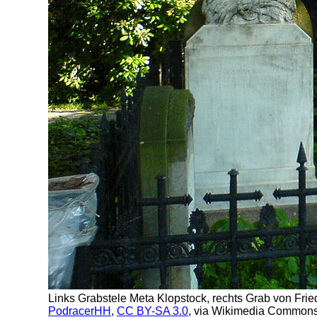
Links Grabstele Meta Klopstock, rechts Grab von Fried
PodracerHH
,
CC BY-SA 3.0
, via Wikimedia Common