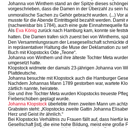
Johanna von Winthem stand an der Spitze dieses schöngei
vorgeschrieben, dass die Damen in der Überzahl zu sein hatt
unmoralische Sachen zu Gehör gebracht wurden. (...) Vor a
musste für die Abende Eintrittsgeld bezahlt werden. Damit 
(nachweisbar bis 1784), auch eine gute Einnahmequelle für
Als
Eva König
zurück nach Hamburg kam, konnte sie festst
hatten. Die Damen trafen sich zuerst bei von Winthems, spä
Den Versammlungsraum der Lesegesellschaft schmückte das g
in repräsentativer Haltung die Muse der Deklamation zu se
Buch mit Klopstocks Ode „Teone“.
Johanna von Winthem und ihre älteste Tochter Meta wurde
umgesetzt hatte.
Klopstock widmete der damals 23-jährigen Johanna von Win
Plattdeutsche.
Johanna besuchte mit Klopstock auch die Hamburger Gese
Nachdem Johannas Mann 1789 gestorben war, wartete Klops
zärtlich nannte, heiratete.
Sie und ihre Tochter Meta wurden Klopstocks treueste Pfleg
Fieberschüben geplagt wurde.
Johanna Klopstock
überlebte ihren zweiten Mann um achtze
Grabstein steht: „Klopstocks zweite Gattin Johanna Elisabe
Herz und Geist ihr ähnlich.“
Bei Klopstocks Verhältnis zu Frauen fällt auf, dass hierfü
Gesellschaft [ist], die eine hohe Bildung, meist eine große 