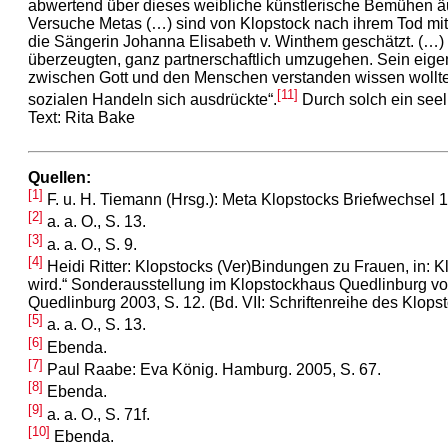
abwertend über dieses weibliche künstlerische Bemühen äuße
Versuche Metas (…) sind von Klopstock nach ihrem Tod mi
die Sängerin Johanna Elisabeth v. Winthem geschätzt. (…) 
überzeugten, ganz partnerschaftlich umzugehen. Sein eigen
zwischen Gott und den Menschen verstanden wissen wollte, 
[11]
sozialen Handeln sich ausdrückte“.
Durch solch ein seel
Text: Rita Bake
Quellen:
[1]
F. u. H. Tiemann (Hrsg.): Meta Klopstocks Briefwechsel 1
[2]
a. a. O., S. 13.
[3]
a. a. O., S. 9.
[4]
Heidi Ritter: Klopstocks (Ver)Bindungen zu Frauen, in:
wird.“ Sonderausstellung im Klopstockhaus Quedlinburg v
Quedlinburg 2003, S. 12. (Bd. VII: Schriftenreihe des Klops
[5]
a. a. O., S. 13.
[6]
Ebenda.
[7]
Paul Raabe: Eva König. Hamburg. 2005, S. 67.
[8]
Ebenda.
[9]
a. a. O., S. 71f.
[10]
Ebenda.