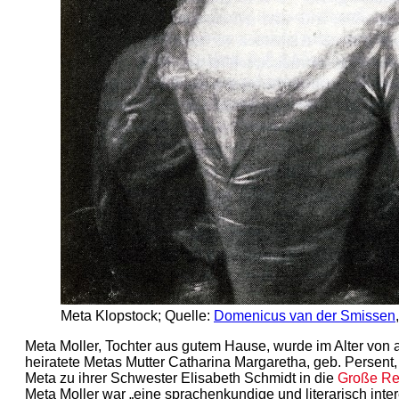
Meta Klopstock; Quelle:
Domenicus van der Smissen
Meta Moller, Tochter aus gutem Hause, wurde im Alter von ac
heiratete Metas Mutter Catharina Margaretha, geb. Persent,
Meta zu ihrer Schwester Elisabeth Schmidt in die
Große Re
Meta Moller war „eine sprachenkundige und literarisch inte