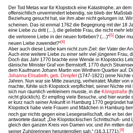
Der Tod Metas war für Klopstock eine Katastrophe, an dem e
offensichtlich unvermindert lebendig, sie blieb der Maßsta
Beziehung gesucht hat, sie ihm aber nicht gelungen ist. W
scheinen. Das ist einmal 1762 die Begegnung mit der 18 Jah
eine Liebe zu dritt (…), die geliebte Frau, die nicht mehr 
[5]
die verlorene Liebe in der neuen fortleben? (…)“
Oder mus
[6]
neuen Liebe zuwendet?“
Aber auch diese Liebe kam nicht zum Ziel: der Vater der A
Auch eine weitere Liebe zu einer sehr viel jüngeren Frau, 
Doch das Jahr 1770 brachte eine Wende in Klopstocks Lebe
dänische Minister Graf von Bernstorff, 1770 durch Struen
dem Kaufmann Johann Martin von Winthem Quartier auf. Die
Johanna Elisabeth, geb. Dimpfel
(1747-1821) (eine Nichte v
Jahren. Nun war sie Mitte zwanzig, verheiratet; Mutter von
machte, fühlte sich Klopstock verpflichtet, seiner Nichte mit
sich nun räumlich verkleinern musste, in die
Königstraße
(h
nicht glücklich). Er empfing viele Besuche, und hier wurd
er kurz nach seiner Ankunft in Hamburg 1770 gegründet hat
Klopstock habe viele Frauen und Mädchen in Hamburg berede
noch gar nichts gegen eine Lesegesellschaft, die er bei der
antwortete darauf: „Die Klopstockischen Schrittschuh- und 
gleich den ganzen Kreis von Damen vor, und ihn mitten dar
[8]
seiner Zuhörerinnen herunterrollen sah.“ (16.3.1771).