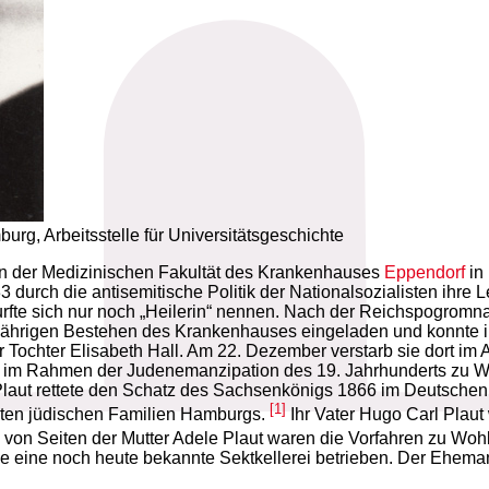
urg, Arbeitsstelle für Universitätsgeschichte
 an der Medizinischen Fakultät des Krankenhauses
Eppendorf
in 
3 durch die antisemitische Politik der Nationalsozialisten ihre
urfte sich nur noch „Heilerin“ nennen. Nach der Reichspogromnac
jährigen Bestehen des Krankenhauses eingeladen und konnte im
er Tochter Elisabeth Hall. Am 22. Dezember verstarb sie dort im 
s im Rahmen der Judenemanzipation des 19. Jahrhunderts zu Woh
Plaut rettete den Schatz des Sachsenkönigs 1866 im Deutschen K
[1]
sten jüdischen Familien Hamburgs.
Ihr Vater Hugo Carl Plaut 
von Seiten der Mutter Adele Plaut waren die Vorfahren zu Wo
ie eine noch heute bekannte Sektkellerei betrieben. Der Ehema