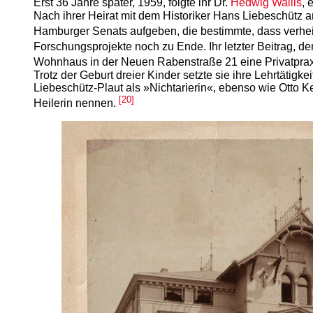
Erst 36 Jahre später, 1959, folgte ihr Dr.
Hedwig Wallis
, 
Nach ihrer Heirat mit dem Historiker Hans Liebeschütz am
Hamburger Senats aufgeben, die bestimmte, dass verheir
Forschungsprojekte noch zu Ende. Ihr letzter Beitrag, 
Wohnhaus in der Neuen Rabenstraße 21 eine Privatprax
Trotz der Geburt dreier Kinder setzte sie ihre Lehrtätigke
Liebeschütz-Plaut als »Nichtarierin«, ebenso wie Otto Ke
[20]
Heilerin nennen.