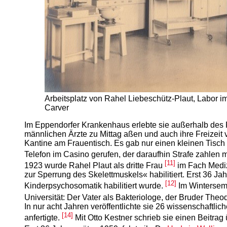
Arbeitsplatz von Rahel Liebeschütz-Plaut, Labor im
Carver
Im Eppendorfer Krankenhaus erlebte sie außerhalb des P
männlichen Ärzte zu Mittag aßen und auch ihre Freizeit v
Kantine am Frauentisch. Es gab nur einen kleinen Tisch
Telefon im Casino gerufen, der daraufhin Strafe zahlen m
[11]
1923 wurde Rahel Plaut als dritte Frau
im Fach Mediz
zur Sperrung des Skelettmuskels« habilitiert. Erst 36 Jahr
[12]
Kinderpsychosomatik habilitiert wurde.
Im Winterseme
Universität: Der Vater als Bakteriologe, der Bruder Theo
In nur acht Jahren veröffentlichte sie 26 wissenschaftlic
[14]
anfertigte.
Mit Otto Kestner schrieb sie einen Beitra