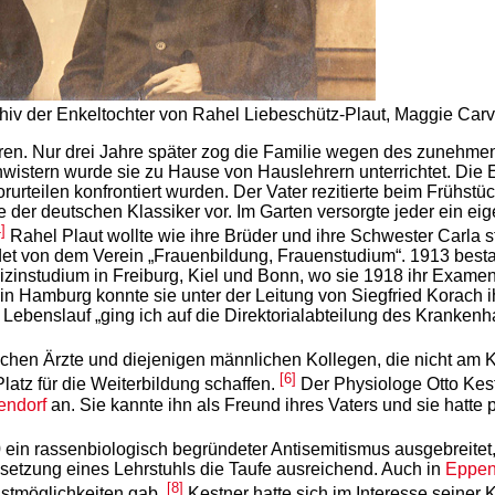
Archiv der Enkeltochter von Rahel Liebeschütz-Plaut, Maggie Carv
boren. Nur drei Jahre später zog die Familie wegen des zuneh
istern wurde sie zu Hause von Hauslehrern unterrichtet. Die E
orurteilen konfrontiert wurden. Der Vater rezitierte beim Frühst
 der deutschen Klassiker vor. Im Garten versorgte jeder ein ei
]
Rahel Plaut wollte wie ihre Brüder und ihre Schwester Carla s
det von dem Verein „Frauenbildung, Frauenstudium“. 1913 besta
nstudium in Freiburg, Kiel und Bonn, wo sie 1918 ihr Examen
 in Hamburg konnte sie unter der Leitung von Siegfried Korach 
rem Lebenslauf „ging ich auf die Direktorialabteilung des Kranke
lichen Ärzte und diejenigen männlichen Kollegen, die nicht am 
[6]
tz für die Weiterbildung schaffen.
Der Physiologe Otto Kest
endorf
an. Sie kannte ihn als Freund ihres Vaters und sie hatte p
70 ein rassenbiologisch begründeter Antisemitismus ausgebreite
esetzung eines Lehrstuhls die Taufe ausreichend. Auch in
Eppen
[8]
nstmöglichkeiten gab.
Kestner hatte sich im Interesse seine