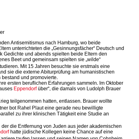
er
menden Antisemitismus nach Hamburg, wo beide
ltern unterrichteten die „Gesinnungsfächer“ Deutsch und
ück Gedichte und abends spielten beide Eltern den
genes Beet und gemeinsam spielten sie „wilde“
tudieren. Mit 15 Jahren besuchte sie erstmals eine
nd sie die externe Abiturprüfung am humanistischen
 bestand und promovierte.
ihre ersten beruflichen Erfahrungen sammeln. Im Oktober
nhauses
Eppendorf
über“, die damals von Ludolph Brauer
Krieg teilgenommen hatten, entlassen. Brauer wollte
ner bot Rahel Plaut eine gerade neu bewilligte
arallel zu ihrer klinischen Tätigkeit eine Studie an
t, der die Entfernung von Juden aus jeder akademischen
dorf
hatte jüdische Kollegen keine Chance auf eine
r Karriere taufen lassen und seinen Namen von Cohnheim