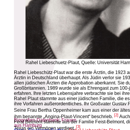
Rahel Liebeschuetz-Plaut, Quelle: Universität Hamb
Rahel Liebeschütz-Plaut war die erste Ärztin, die 1923
Ärztin in Deutschland überhaupt. Als Jüdin verlor sie 193
allen jüdischen Ärzten die Approbation aberkannt. Sie d
Großbritannien. 1989 wurde sie als Ehrengast zum 100-
erfahren. Ihre letzten Lebensjahre verbrachte sie bei ihr
Rahel Plaut stammte aus einer jüdischen Familie, die e
ihre Vorfahren außerordentliches. Ihr Großvater Gustav 
Seine Frau Bertha Oppenheimer kam aus einer der älte
[2]
ihm benannte „Angina-Plaut-Vincent“ beschrieb.
Auch 
Biografien-Datenbank: Frauen
Feist Belmont stammte aus der Familie Feist-Belmont, d
aus Hamburg
[3]
Texas ein Vermögen verdient.