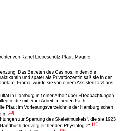
ltochter von Rahel Liebeschütz-Plaut, Maggie
renzung. Das Betreten des Casinos, in dem die
aktikantin und später als Privatdozentin saß sie in der
lontäre. Einmal wurde sie von einem Assistenzarzt ans
ultät in Hamburg mit einer Arbeit über »Beobachtungen
legin, die mit einer Arbeit im neuen Fach
ilie Plaut im Vorlesungsverzeichnis der Hamburgischen
[13]
gin.
bachtungen zur Sperrung des Skelettmuskels“, die sie 1923
[15]
 „Handbuch der vergleichenden Physiologie“.
[16]