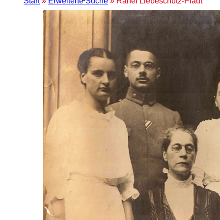
Start
»
Erweiterte Suche
» Rahel Liebeschütz-Plaut