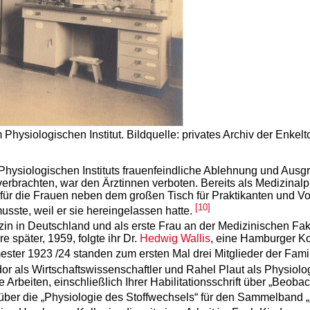
 Physiologischen Institut. Bildquelle: privates Archiv der Enke
hysiologischen Instituts frauenfeindliche Ablehnung und Ausg
erbrachten, war den Ärztinnen verboten. Bereits als Medizinalpr
 für die Frauen neben dem großen Tisch für Praktikanten und Vo
[10]
usste, weil er sie hereingelassen hatte.
in in Deutschland und als erste Frau an der Medizinischen Fak
e später, 1959, folgte ihr Dr.
Hedwig Wallis
, eine Hamburger Kol
ster 1923 /24 standen zum ersten Mal drei Mitglieder der Fam
dor als Wirtschaftswissenschaftler und Rahel Plaut als Physiolo
he Arbeiten, einschließlich Ihrer Habilitationsschrift über „Beo
g über die „Physiologie des Stoffwechsels“ für den Sammelband