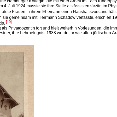
eine Hamburger Kollegin, die mit einer Arbeit im Fach Kinderpsy
 4. Juli 1924 musste sie ihre Stelle als Assistenzärztin im Ph
atete Frauen in ihrem Ehemann einen Haushaltsvorstand hätten,
den sie gemeinsam mit Herrmann Schadow verfasste, erschien 192
[19]
is.
it als Privatdozentin fort und hielt weiterhin Vorlesungen, die i
stner, ihre Lehrbefugnis. 1938 wurde ihr wie allen jüdischen Är