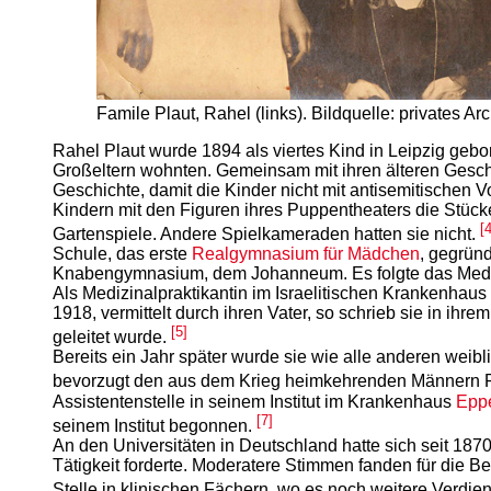
Famile Plaut, Rahel (links). Bildquelle: privates 
Rahel Plaut wurde 1894 als viertes Kind in Leipzig ge
Großeltern wohnten. Gemeinsam mit ihren älteren Geschw
Geschichte, damit die Kinder nicht mit antisemitischen V
Kindern mit den Figuren ihres Puppentheaters die Stücke
[4
Gartenspiele. Andere Spielkameraden hatten sie nicht.
Schule, das erste
Realgymnasium für Mädchen
, gegrün
Knabengymnasium, dem Johanneum. Es folgte das Medizi
Als Medizinalpraktikantin im Israelitischen Krankenhaus
1918, vermittelt durch ihren Vater, so schrieb sie in ih
[5]
geleitet wurde.
Bereits ein Jahr später wurde sie wie alle anderen weib
bevorzugt den aus dem Krieg heimkehrenden Männern Pla
Assistentenstelle in seinem Institut im Krankenhaus
Epp
[7]
seinem Institut begonnen.
An den Universitäten in Deutschland hatte sich seit 18
Tätigkeit forderte. Moderatere Stimmen fanden für die B
Stelle in klinischen Fächern, wo es noch weitere Verdie