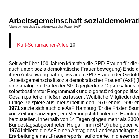
Arbeitsgemeinschaft sozialdemokrat
Arbeitsgemeinschaft sozialdemokratischer Frauen (AsF)
Kurt-Schumacher-Allee
10
Seit weit über 100 Jahren kämpfen die SPD-Frauen für die
auch unter: sozialdemokratische Frauenbewegung) Ende de
ihren Aufschwung nahm, riss auch SPD-Frauen der Geduld
„Arbeitsgemeinschaft sozialdemokratischer Frauen“ (AsF) (M
eine analog zur Partei der SPD gegliederte Organisationsf
selbstbestimmter Programmatik und eigenständiger politisch
Gesamtpartei einfließen zu lassen. Weibliche Mitglieder d
Einige Beispiele aus ihrer Arbeit in den 1970-er bis 1990-er
1971
setzte sich auch die AsF Hamburg für die Fristenlösu
von Zeitungsanzeigen, ein Meinungsbild unter der Hambu
herzustellen. Innerhalb von 14 Tagen gingen mehr als 2300
Bundestagsabgeordneten Helga Timm (SPD) übergeben w
1974
initiierte die AsF einen Antrag des Landesparteitages
Erarbeitung eines „Frauenreports“ aufforderte. In diesem so