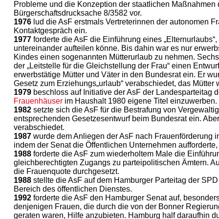
Probleme und die Konzeption der staatlichen Maßnahmen da
Bürgerschaftsdrucksache 8/3582 vor.
1976
lud die AsF erstmals Vertreterinnen der autonomen
Kontaktgespräch ein.
1977
forderte die AsF die Einführung eines „Elternurlaubs“,
untereinander aufteilen könne. Bis dahin war es nur erwerbs
Kindes einen sogenannten Mütterurlaub zu nehmen. Sechs
der „Leitstelle für die Gleichstellung der Frau“ einen Entw
erwerbstätige Mütter und Väter in den Bundesrat ein. Er w
Gesetz zum Erziehungs„urlaub“ verabschiedet, das Mütter wi
1979
beschloss auf Initiative der AsF der Landesparteitag
Frauenhäuser
im Haushalt 1980 eigene Titel einzuwerben.
1982
setzte sich die AsF für die Bestrafung von Vergewalti
entsprechenden Gesetzesentwurf beim Bundesrat ein. Aber
verabschiedet.
1987
wurde dem Anliegen der AsF nach Frauenförderung in
indem der Senat die Öffentlichen Unternehmen aufforderte,
1988
forderte die AsF zum wiederholtem Male die Einführu
gleichberechtigten Zugangs zu parteipolitischen Ämtern. 
die Frauenquote durchgesetzt.
1988
stellte die AsF auf dem Hamburger Parteitag der SPD 
Bereich des öffentlichen Dienstes.
1992
forderte die AsF den Hamburger Senat auf, besonders d
denjenigen Frauen, die durch die von der Bonner Regierun
geraten waren, Hilfe anzubieten. Hamburg half daraufhin 