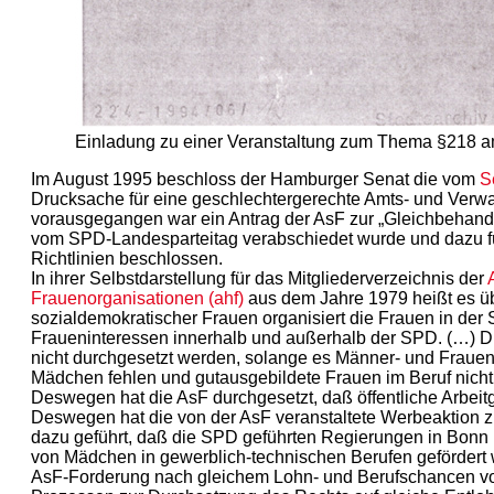
Einladung zu einer Veranstaltung zum Thema §218 a
Im August 1995 beschloss der Hamburger Senat die vom
S
Drucksache für eine geschlechtergerechte Amts- und Verw
vorausgegangen war ein Antrag der AsF zur „Gleichbehandl
vom SPD-Landesparteitag verabschiedet wurde und dazu fü
Richtlinien beschlossen.
In ihrer Selbstdarstellung für das Mitgliederverzeichnis der
Frauenorganisationen (ahf)
aus dem Jahre 1979 heißt es üb
sozialdemokratischer Frauen organisiert die Frauen in der 
Fraueninteressen innerhalb und außerhalb der SPD. (…) D
nicht durchgesetzt werden, solange es Männer- und Frauenb
Mädchen fehlen und gutausgebildete Frauen im Beruf nich
Deswegen hat die AsF durchgesetzt, daß öffentliche Arbeit
Deswegen hat die von der AsF veranstaltete Werbeaktion 
dazu geführt, daß die SPD geführten Regierungen in Bonn 
von Mädchen in gewerblich-technischen Berufen gefördert
AsF-Forderung nach gleichem Lohn- und Berufschancen vo