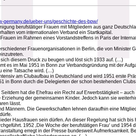
-germany.de/ueber-uns/geschichte-des-bpw/
inigung berufstätiger Frauen mit Mitgliedern aus ganz Deutschla
halten vom internationalen Verband ein Startkapital.
 Frauen im Rahmen eines Vorstandstreffens in Paris der Interna
erschiedener Frauenorganisationen in Berlin, die von Minister Go
einzutreten.
, sich diesem Druck zu beugen und löst sich 1933 auf. (…)
mt es im Mai 1951 in Bonn zur Verbandsgründung mit der Aufgab
u eine Tatsache wird. (…)
intensiv am Clubaufbau in Deutschland und wird 1951 erste Pr
 in Bonn durch die Delegierten der schon bestehenden Clubs u
t. Seitdem hat die Ehefrau ein Recht auf Erwerbstätigkeit – auc
e Erziehung der gemeinsamen Kinder. Jedoch kann sie weiterhin
ren lässt.
nd Männern. Die Gewerkschaften lehnen daraufhin eine Mitglied
dürfe.
lieder Hausfrauen sein dürfen. An dieser Regelung hat sich bis 
chgeführt. 1952 ‚Die Woche der berufstätigen Frau‘ und 1954
nstaltung erregt in der Presse bundesweit Aufmerksamkeit. Bei