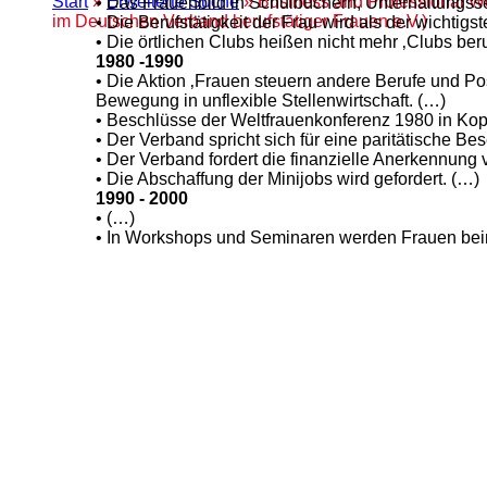
Start
»
Erweiterte Suche
» Business and Professional W
• Das Frauenbild in Schulbüchern, Unterhaltungsse
im Deutschen Verband berufstätiger Frauen e.V.)
• Die Berufstätigkeit der Frau wird als der wichti
• Die örtlichen Clubs heißen nicht mehr ‚Clubs be
1980 -1990
• Die Aktion ‚Frauen steuern andere Berufe und Pos
Bewegung in unflexible Stellenwirtschaft. (…)
• Beschlüsse der Weltfrauenkonferenz 1980 in Ko
• Der Verband spricht sich für eine paritätische B
• Der Verband fordert die finanzielle Anerkennung
• Die Abschaffung der Minijobs wird gefordert. (…)
1990 - 2000
• (…)
• In Workshops und Seminaren werden Frauen beim S