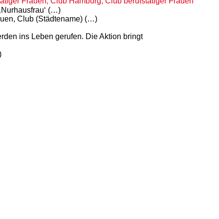
tiger Frauen, Club Hamburg, Club berufstätiger Frauen
 ‚Nurhausfrau‘ (…)
rauen, Club (Städtename) (…)
rden ins Leben gerufen. Die Aktion bringt
)