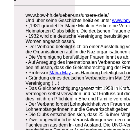
www.bpw-hh.de/ueber-uns/unsere-ziele/
Und über seine Geschichte heißt es unter
www.bpw
• „1931 gründet Dr. Marie Munk in Berlin eine Vere
Heimatorten Clubs bilden. Die deutschen Frauen er
• 1932 wird die deutsche Vereinigung berufstätiger
Women angeschlossen.
• Der Verband beteiligt sich an einer Ausstellung v
die Organisationen auf, in die Naziorganisationen 
• Die Vereinigung berufstätiger Frauen lehnt es ab
• Auf Anregung des internationalen Verbandes kom
beeinflussen, dass die Gleichberechtigung der Fra
• Professor
Maria May
aus Hamburg beteiligt sich 
• Gründung eines deutschen Verbandes im Mai 1951
Vereinigung (…)
• Das Gleichberechtigungsgesetz tritt 1958 in Kraf
Vermögen selbst verwalten und hat Einfluss auf di
dies mit ihren Pflichten in Ehe und Familie vereinba
• Der Verband fordert Lohngleichheit von Frauen u
Lohnempfängerinnen nur die Gewerkschaft geben 
• Die Clubs entscheiden sich, dass 25 % ihrer Mitg
• Zwei ungewöhnliche Veranstaltungen werden dur
Fachleuten aus dem In- und Ausland. Die UNO-Vera