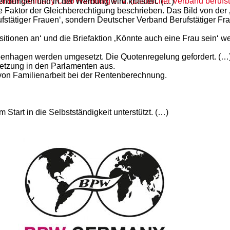
omen Germany Club Hamburg e. V. (Deutscher Verband berufstä
ndungen und in der Werbung wird kritisiert. (…)
gste Faktor der Gleichberechtigung beschrieben. Das Bild von der
rufstätiger Frauen‘, sondern Deutscher Verband Berufstätiger F
itionen an‘ und die Briefaktion ‚Könnte auch eine Frau sein‘ we
penhagen werden umgesetzt. Die Quotenregelung gefordert. (…
esetzung in den Parlamenten aus.
 von Familienarbeit bei der Rentenberechnung.
tart in die Selbstständigkeit unterstützt. (…)