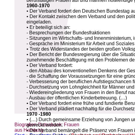
berufstätigen Frauen auf und mahnen notwendige 
1960-1970
• Der Verband fordert den Deutschen Bundestag a
• Der Kontakt zwischen dem Verband und den polit
eingeladen.
• Er beteiligt sich an:
- Besprechungen der Bundesfraktionen
- Sitzungen im Wirtschafts- und Innenministerium
- Gespräche im Ministerium für Arbeit und Soziales
• Trotz des Widerstandes der beiden großen Volkspar
• Der Bericht der Bundesregierung über die Situation
zunehmende Beschäftigung mit den Problemen der 
• Der Verband fordert:
- den Abbau des konventionellen Denkens der Gesel
- die Schaffung der Voraussetzungen für eine grün
- Verbesserung der beruflichen Aufstiegschancen f
- Durchsetzung von Lohngleichheit für Männer und
- Wiedereingliederung von Frauen in den Beruf na
- Ausbau der öffentlichen Kinderbetreuung. (…)
• Der Verband fordert eine frühe und fundierte Ber
• Der Verband plädiert nachhaltig für die Durchsetz
1970 -1980
• (…) Durch gemeinsame Erziehung von Jungen und 
Biografien-Datenbank: Frauen
geweckt werden.
aus Hamburg
• Der Verband bemängelt die Präsenz von Frauen 