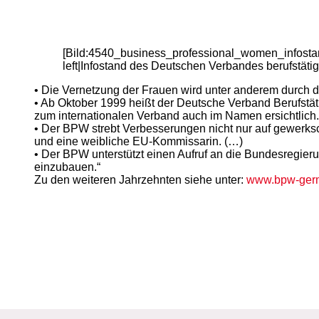
[Bild:4540_business_professional_women_infost
left|Infostand des Deutschen Verbandes berufstät
• Die Vernetzung der Frauen wird unter anderem durch d
• Ab Oktober 1999 heißt der Deutsche Verband Berufst
zum internationalen Verband auch im Namen ersichtlich.
• Der BPW strebt Verbesserungen nicht nur auf gewerksch
und eine weibliche EU-Kommissarin. (…)
• Der BPW unterstützt einen Aufruf an die Bundesregier
einzubauen.“
Zu den weiteren Jahrzehnten siehe unter:
www.bpw-germ