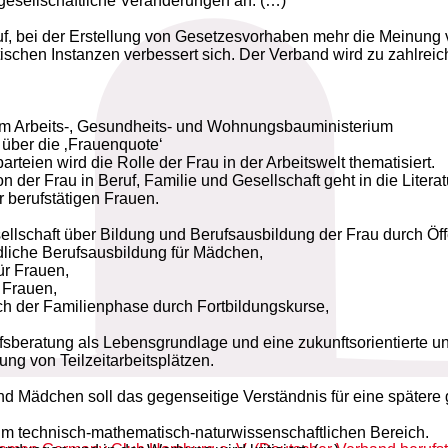
gesellschaftliche Veränderungen an. (…)
uf, bei der Erstellung von Gesetzesvorhaben mehr die Meinung
ischen Instanzen verbessert sich. Der Verband wird zu zahlr
, im Arbeits-, Gesundheits- und Wohnungsbauministerium
 über die ‚Frauenquote‘
teien wird die Rolle der Frau in der Arbeitswelt thematisiert.
 der Frau in Beruf, Familie und Gesellschaft geht in die Literatu
berufstätigen Frauen.
lschaft über Bildung und Berufsausbildung der Frau durch Öffen
dliche Berufsausbildung für Mädchen,
ür Frauen,
 Frauen,
ch der Familienphase durch Fortbildungskurse,
ufsberatung als Lebensgrundlage und eine zukunftsorientierte un
ung von Teilzeitarbeitsplätzen.
Mädchen soll das gegenseitige Verständnis für eine spätere gl
im technisch-mathematisch-naturwissenschaftlichen Bereich.