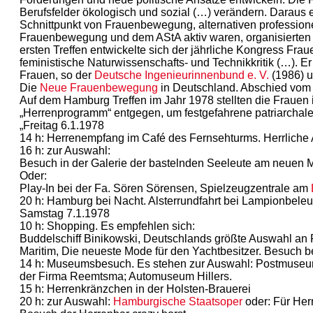
Berufsfelder ökologisch und sozial (…) verändern. Daraus 
Schnittpunkt von Frauenbewegung, alternativen professio
Frauenbewegung und dem AStA aktiv waren, organisierten d
ersten Treffen entwickelte sich der jährliche Kongress Fra
feministische Naturwissenschafts- und Technikkritik (…). E
Frauen, so der
Deutsche Ingenieurinnenbund e. V.
(1986) u
Die
Neue Frauenbewegung
in Deutschland. Abschied vom k
Auf dem Hamburg Treffen im Jahr 1978 stellten die Fraue
„Herrenprogramm“ entgegen, um festgefahrene patriarcha
„Freitag 6.1.1978
14 h: Herrenempfang im Café des Fernsehturms. Herrliche
16 h: zur Auswahl:
Besuch in der Galerie der bastelnden Seeleute am neue
Oder:
Play-In bei der Fa. Sören Sörensen, Spielzeugzentrale am
20 h: Hamburg bei Nacht. Alsterrundfahrt bei Lampionbel
Samstag 7.1.1978
10 h: Shopping. Es empfehlen sich:
Buddelschiff Binikowski, Deutschlands größte Auswahl an 
Maritim, Die neueste Mode für den Yachtbesitzer. Besuch be
14 h: Museumsbesuch. Es stehen zur Auswahl: Postmuseum
der Firma Reemtsma; Automuseum Hillers.
15 h: Herrenkränzchen in der Holsten-Brauerei
20 h: zur Auswahl:
Hamburgische Staatsoper
oder: Für Her