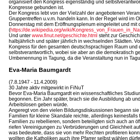
organisiert den Kongress eigenständig und selbstverantwo
Kongresse gebunden ist.
Der Kongress lebt von der Vielzahl der angebotenen Veran
Gruppentreffen u.v.m. handeln kann. In der Regel wird im O
Donnerstag mit dem Eröffnungsplenum eingeleitet und mi
(
https://de.wikipedia.org/wiki/Kongress_von_Frauen_in_N
Und unter
www.finut.net/geschichte.html
steht zur Geschich
halbjährlich und später jährlich in wechselnden Städten. Vo
Kongress für den gesamten deutschsprachigen Raum und da
selbstverantwortlich, wobei sie aber an die demokratisch
Umbenennung in Tagung, da die Veranstaltung nun in Tagun
Eva-Maria Baumgardt
(7.8.1947 - 11.4.2009)
30 Jahre aktiv mitgewirkt in FiNuT
Bevor Eva-Maria Baumgardt ein wissenschaftliches Studium
begonnen. Ein Jahr später, brach sie die Ausbildung ab und
Arbeitslosen geben würde.
Angeregt von den vielen Bildungsdiskussionen begann sie 
Familien für kleine Skandale reichte, allerdings keinesfalls
Familien zu rebellieren, sondern beteiligten sich auch an 
riefen Vereinigungen zu Verbrüderungen und Gleichheit auf
was bedeutete, dass sie von mehr Rechten profitieren kon
wollten die Katholiken auch ihre Pfarrer selbst wählen dür