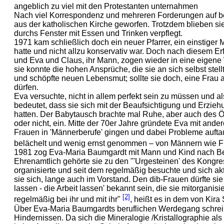
angeblich zu viel mit den Protestanten unternahmen
Nach viel Korrespondenz und mehreren Forderungen auf bei
aus der katholischen Kirche geworfen. Trotzdem blieben s
durchs Fenster mit Essen und Trinken verpflegt.
1971 kam schließlich doch ein neuer Pfarrer, ein einstiger 
hatte und nicht allzu konservativ war. Doch nach diesem Er
und Eva und Claus, ihr Mann, zogen wieder in eine eigene 
sie konnte die hohen Ansprüche, die sie an sich selbst ste
und schöpfte neuen Lebensmut; sollte sie doch, eine Frau au
dürfen.
Eva versuchte, nicht in allem perfekt sein zu müssen und al
bedeutet, dass sie sich mit der Beaufsichtigung und Erzie
hatten. Der Babytausch brachte mal Ruhe, aber auch des Ö
oder nicht, ein. Mitte der 70er Jahre gründete Eva mit an
Frauen in 'Männerberufe' gingen und dabei Probleme auftau
belächelt und wenig ernst genommen – von Männern wie Fra
1981 zog Eva-Maria Baumgardt mit Mann und Kind nach B
Ehrenamtlich gehörte sie zu den "'Urgesteinen' des Kongre
organisierte und seit dem regelmäßig besuchte und sich akt
sie sich, lange auch im Vorstand. Den dib-Frauen dürfte 
lassen - die Arbeit lassen' bekannt sein, die sie mitorgani
[2]
regelmäßig bei ihr und mit ihr"
, heißt es in dem von Kira
Über Eva-Maria Baumgardts beruflichen Werdegang schreibt K
Hindernissen. Da sich die Mineralogie /Kristallographie als