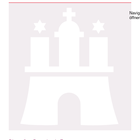
Navig
öffne