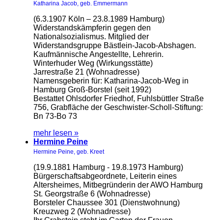
Katharina Jacob, geb. Emmermann
(6.3.1907 Köln – 23.8.1989 Hamburg)
Widerstandskämpferin gegen den
Nationalsozialismus. Mitglied der
Widerstandsgruppe Bästlein-Jacob-Abshagen.
Kaufmännische Angestellte, Lehrerin.
Winterhuder Weg (Wirkungsstätte)
Jarrestraße 21 (Wohnadresse)
Namensgeberin für: Katharina-Jacob-Weg in
Hamburg Groß-Borstel (seit 1992)
Bestattet Ohlsdorfer Friedhof, Fuhlsbüttler Straße
756, Grabfläche der Geschwister-Scholl-Stiftung:
Bn 73-Bo 73
mehr lesen »
Hermine Peine
Hermine Peine, geb. Kreet
(19.9.1881 Hamburg - 19.8.1973 Hamburg)
Bürgerschaftsabgeordnete, Leiterin eines
Altersheimes, Mitbegründerin der AWO Hamburg
St. Georgstraße 6 (Wohnadresse)
Borsteler Chaussee 301 (Dienstwohnung)
Kreuzweg 2 (Wohnadresse)