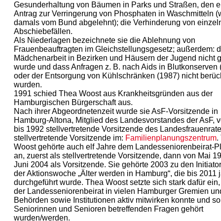
Gesunderhaltung von Bäumen in Parks und Straßen, den e
Antrag zur Verringerung von Phosphaten in Waschmitteln 
damals vom Bund abgelehnt); die Verhinderung von einzel
Abschiebefällen.
Als Niederlagen bezeichnete sie die Ablehnung von
Frauenbeauftragten im Gleichstellungsgesetz; außerdem: d
Mädchenarbeit in Bezirken und Häusern der Jugend nicht g
wurde und dass Anfragen z. B. nach Aids in Blutkonserven 
oder der Entsorgung von Kühlschränken (1987) nicht berück
wurden.
1991 schied Thea Woost aus Krankheitsgründen aus der
Hamburgischen Bürgerschaft aus.
Nach ihrer Abgeordnetenzeit wurde sie AsF-Vorsitzende in
Hamburg-Altona, Mitglied des Landesvorstandes der AsF, 
bis 1992 stellvertretende Vorsitzende des Landesfrauenrate
stellvertretende Vorsitzende im:
Familienplanungszentrum
.
Woost gehörte auch elf Jahre dem Landesseniorenbeirat-
an, zuerst als stellvertretende Vorsitzende, dann von Mai 1
Juni 2004 als Vorsitzende. Sie gehörte 2003 zu den Initiato
der Aktionswoche „Älter werden in Hamburg“, die bis 2011 j
durchgeführt wurde. Thea Woost setzte sich stark dafür ein
der Landesseniorenbeirat in vielen Hamburger Gremien un
Behörden sowie Institutionen aktiv mitwirken konnte und so
Seniorinnen und Senioren betreffenden Fragen gehört
wurden/werden.