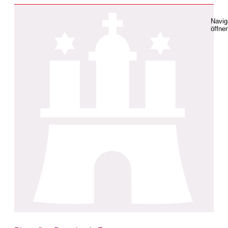
Navig
öffne