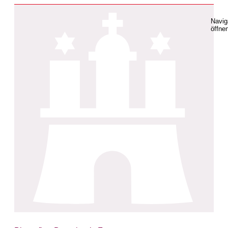
Navig
öffne