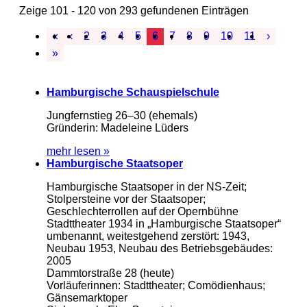
Zeige 101 - 120 von 293 gefundenen Einträgen
«
‹
2
3
4
5
6
7
8
9
10
11
›
»
Hamburgische Schauspielschule
Jungfernstieg 26–30 (ehemals)
Gründerin: Madeleine Lüders
mehr lesen »
Hamburgische Staatsoper
Hamburgische Staatsoper in der NS-Zeit;
Stolpersteine vor der Staatsoper;
Geschlechterrollen auf der Opernbühne
Stadttheater 1934 in „Hamburgische Staatsoper“
umbenannt, weitestgehend zerstört: 1943,
Neubau 1953, Neubau des Betriebsgebäudes:
2005
Dammtorstraße 28 (heute)
Vorläuferinnen: Stadttheater; Comödienhaus;
Gänsemarktoper