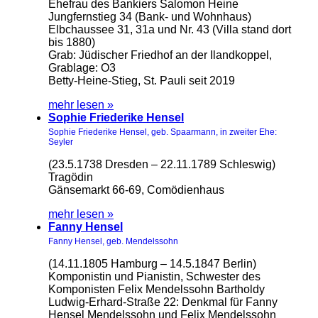
Ehefrau des Bankiers Salomon Heine
Jungfernstieg 34 (Bank- und Wohnhaus)
Elbchaussee 31, 31a und Nr. 43 (Villa stand dort
bis 1880)
Grab: Jüdischer Friedhof an der Ilandkoppel,
Grablage: O3
Betty-Heine-Stieg, St. Pauli seit 2019
mehr lesen »
Sophie Friederike Hensel
Sophie Friederike Hensel, geb. Spaarmann, in zweiter Ehe:
Seyler
(23.5.1738 Dresden – 22.11.1789 Schleswig)
Tragödin
Gänsemarkt 66-69, Comödienhaus
mehr lesen »
Fanny Hensel
Fanny Hensel, geb. Mendelssohn
(14.11.1805 Hamburg – 14.5.1847 Berlin)
Komponistin und Pianistin, Schwester des
Komponisten Felix Mendelssohn Bartholdy
Ludwig-Erhard-Straße 22: Denkmal für Fanny
Hensel Mendelssohn und Felix Mendelssohn