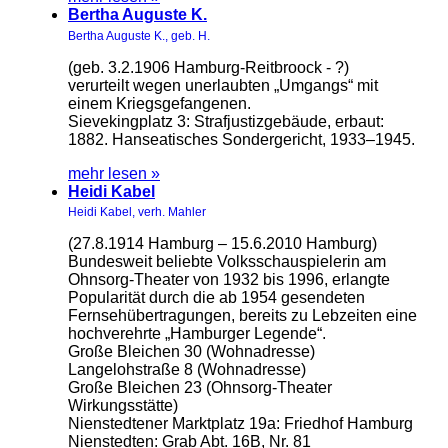
Bertha Auguste K.
Bertha Auguste K., geb. H.
(geb. 3.2.1906 Hamburg-Reitbroock - ?)
verurteilt wegen unerlaubten „Umgangs“ mit
einem Kriegsgefangenen.
Sievekingplatz 3: Strafjustizgebäude, erbaut:
1882. Hanseatisches Sondergericht, 1933–1945.
mehr lesen »
Heidi Kabel
Heidi Kabel, verh. Mahler
(27.8.1914 Hamburg – 15.6.2010 Hamburg)
Bundesweit beliebte Volksschauspielerin am
Ohnsorg-Theater von 1932 bis 1996, erlangte
Popularität durch die ab 1954 gesendeten
Fernsehübertragungen, bereits zu Lebzeiten eine
hochverehrte „Hamburger Legende“.
Große Bleichen 30 (Wohnadresse)
Langelohstraße 8 (Wohnadresse)
Große Bleichen 23 (Ohnsorg-Theater
Wirkungsstätte)
Nienstedtener Marktplatz 19a: Friedhof Hamburg
Nienstedten: Grab Abt. 16B, Nr. 81