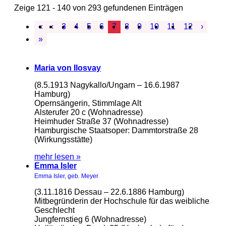
Zeige 121 - 140 von 293 gefundenen Einträgen
«
‹
3
4
5
6
7
8
9
10
11
12
›
»
Maria von Ilosvay
(8.5.1913 Nagykallo/Ungarn – 16.6.1987
Hamburg)
Opernsängerin, Stimmlage Alt
Alsterufer 20 c (Wohnadresse)
Heimhuder Straße 37 (Wohnadresse)
Hamburgische Staatsoper: Dammtorstraße 28
(Wirkungsstätte)
mehr lesen »
Emma Isler
Emma Isler, geb. Meyer
(3.11.1816 Dessau – 22.6.1886 Hamburg)
Mitbegründerin der Hochschule für das weibliche
Geschlecht
Jungfernstieg 6 (Wohnadresse)