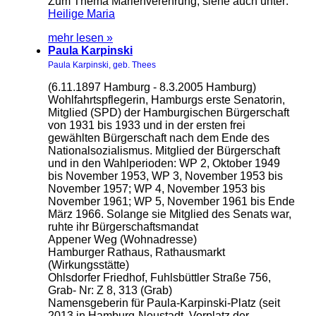
Zum Thema Marienverehrung, siehe auch unter:
Heilige Maria
mehr lesen »
Paula Karpinski
Paula Karpinski, geb. Thees
(6.11.1897 Hamburg - 8.3.2005 Hamburg)
Wohlfahrtspflegerin, Hamburgs erste Senatorin,
Mitglied (SPD) der Hamburgischen Bürgerschaft
von 1931 bis 1933 und in der ersten frei
gewählten Bürgerschaft nach dem Ende des
Nationalsozialismus. Mitglied der Bürgerschaft
und in den Wahlperioden: WP 2, Oktober 1949
bis November 1953, WP 3, November 1953 bis
November 1957; WP 4, November 1953 bis
November 1961; WP 5, November 1961 bis Ende
März 1966. Solange sie Mitglied des Senats war,
ruhte ihr Bürgerschaftsmandat
Appener Weg (Wohnadresse)
Hamburger Rathaus, Rathausmarkt
(Wirkungsstätte)
Ohlsdorfer Friedhof, Fuhlsbüttler Straße 756,
Grab- Nr: Z 8, 313 (Grab)
Namensgeberin für Paula-Karpinski-Platz (seit
2013 in Hamburg-Neustadt, Vorplatz der