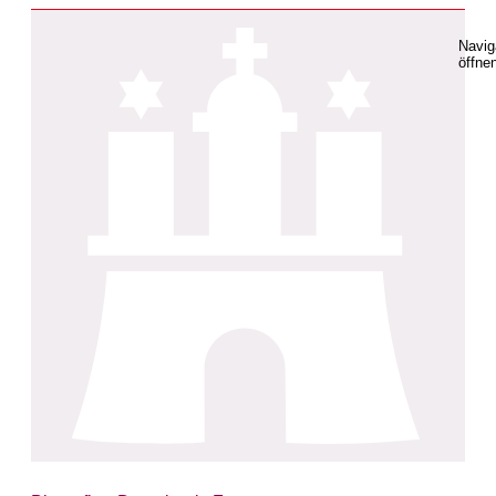
Navig
öffne