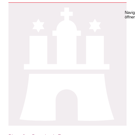
Navig
öffne