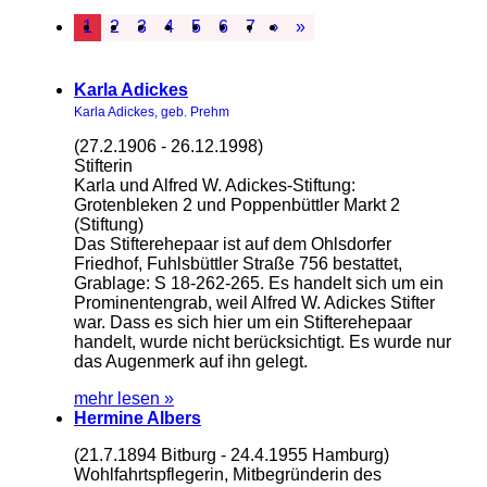
1
2
3
4
5
6
7
›
»
Karla Adickes
Karla Adickes, geb. Prehm
(27.2.1906 - 26.12.1998)
Stifterin
Karla und Alfred W. Adickes-Stiftung:
Grotenbleken 2 und Poppenbüttler Markt 2
(Stiftung)
Das Stifterehepaar ist auf dem Ohlsdorfer
Friedhof, Fuhlsbüttler Straße 756 bestattet,
Grablage: S 18-262-265. Es handelt sich um ein
Prominentengrab, weil Alfred W. Adickes Stifter
war. Dass es sich hier um ein Stifterehepaar
handelt, wurde nicht berücksichtigt. Es wurde nur
das Augenmerk auf ihn gelegt.
mehr lesen »
Hermine Albers
(21.7.1894 Bitburg - 24.4.1955 Hamburg)
Wohlfahrtspflegerin, Mitbegründerin des