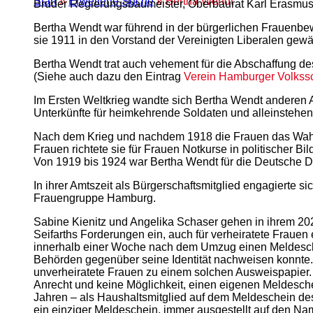
Start
»
Erweiterte Suche
» Bertha Wendt
Bruder Regierungsbaumeister, Oberbaurat Karl Erasmus
Bertha Wendt war führend in der bürgerlichen Frauenbew
sie 1911 in den Vorstand der Vereinigten Liberalen gewä
Bertha Wendt trat auch vehement für die Abschaffung des
(Siehe auch dazu den Eintrag
Verein Hamburger Volkssc
Im Ersten Weltkrieg wandte sich Bertha Wendt anderen A
Unterkünfte für heimkehrende Soldaten und alleinstehen
Nach dem Krieg und nachdem 1918 die Frauen das Wahlre
Frauen richtete sie für Frauen Notkurse in politischer Bi
Von 1919 bis 1924 war Bertha Wendt für die Deutsche D
In ihrer Amtszeit als Bürgerschaftsmitglied engagierte
Frauengruppe Hamburg.
Sabine Kienitz und Angelika Schaser gehen in ihrem 20
Seifarths Forderungen ein, auch für verheiratete Fra
innerhalb einer Woche nach dem Umzug einen Meldesche
Behörden gegenüber seine Identität nachweisen konnte.
unverheiratete Frauen zu einem solchen Ausweispapier. Fü
Anrecht und keine Möglichkeit, einen eigenen Meldesch
Jahren – als Haushaltsmitglied auf dem Meldeschein des
ein einziger Meldeschein, immer ausgestellt auf den Na