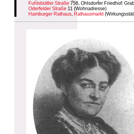
Fuhlsbüttler Straße
756, Ohlsdorfer Friedhof: Gra
Oderfelder Straße
11 (Wohnadresse)
Hamburger Rathaus
,
Rathausmarkt
(Wirkungsstät