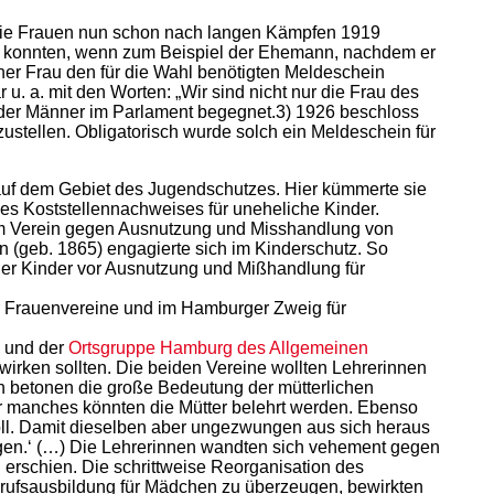
 die Frauen nun schon nach langen Kämpfen 1919
en konnten, wenn zum Beispiel der Ehemann, nachdem er
er Frau den für die Wahl benötigten Meldeschein
. a. mit den Worten: „Wir sind nicht nur die Frau des
 der Männer im Parlament begegnet.3) 1926 beschloss
ustellen. Obligatorisch wurde solch ein Meldeschein für
uf dem Gebiet des Jugendschutzes. Hier kümmerte sie
s Koststellennachweises für uneheliche Kinder.
im Verein gegen Ausnutzung und Misshandlung von
ian (geb. 1865) engagierte sich im Kinderschutz. So
er Kinder vor Ausnutzung und Mißhandlung für
r Frauenvereine und im Hamburger Zweig für
n und der
Ortsgruppe Hamburg des Allgemeinen
wirken sollten. Die beiden Vereine wollten Lehrerinnen
 betonen die große Bedeutung der mütterlichen
er manches könnten die Mütter belehrt werden. Ebenso
oll. Damit dieselben aber ungezwungen aus sich heraus
ögen.‘ (…) Die Lehrerinnen wandten sich vehement gegen
 erschien. Die schrittweise Reorganisation des
rufsausbildung für Mädchen zu überzeugen, bewirkten