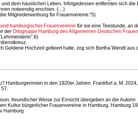
 und dem häuslichen Leben. Infolgedessen entfernten sich die
innen notwendig erschien. (…)
die Mitgliederwerbung für Frauenvereine.“5)
bund hamburgischer Frauenvereine
für sie eine Teestunde, an 
de der
Ortsgruppe Hamburg des Allgemeinen Deutschen Frauen
"Lehrmeisterin".6)
rdienstkreuz.
Goldene Hochzeit gefeiert hatte, zog sich Bertha Wendt aus der
au? Hamburgerinnen in den 1920er Jahren. Frankfurt a. M. 2024,
 57.
son, freundlicher Weise zur Einsicht übergeben an die Autorin
schen Kultur bürgerlicher Frauenvereine in Hamburg. Hamburg 199
hiv Hamburg