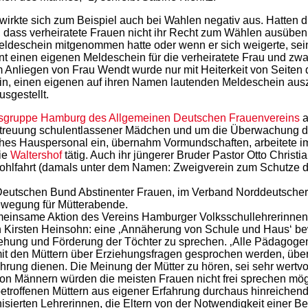
irkte sich zum Beispiel auch bei Wahlen negativ aus. Hatten
n, dass verheiratete Frauen nicht ihr Recht zum Wählen ausüb
deschein mitgenommen hatte oder wenn er sich weigerte, sein
einen eigenen Meldeschein für die verheiratete Frau und zwar u
Anliegen von Frau Wendt wurde nur mit Heiterkeit von Seiten
hin, einen eigenen auf ihren Namen lautenden Meldeschein ausz
usgestellt.
sgruppe Hamburg des Allgemeinen Deutschen Frauenvereins
a
etreuung schulentlassener Mädchen und um die Überwachung de
ches Hauspersonal ein, übernahm Vormundschaften, arbeitete 
nie
Waltershof
tätig. Auch ihr jüngerer Bruder Pastor Otto Christ
ohlfahrt (damals unter dem Namen: Zweigverein zum Schutze d
 Deutschen Bund Abstinenter Frauen, im Verband Norddeutsche
Bewegung für Mütterabende.
meinsame Aktion des Vereins Hamburger Volksschullehrerinne
rin Kirsten Heinsohn: eine ‚Annäherung von Schule und Haus‘ be
ung und Förderung der Töchter zu sprechen. ‚Alle Pädagogen
l mit den Müttern über Erziehungsfragen gesprochen werden, üb
hrung dienen. Die Meinung der Mütter zu hören, sei sehr wertv
von Männern würden die meisten Frauen nicht frei sprechen m
etroffenen Müttern aus eigener Erfahrung durchaus hinreichend
erten Lehrerinnen, die Eltern von der Notwendigkeit einer Be