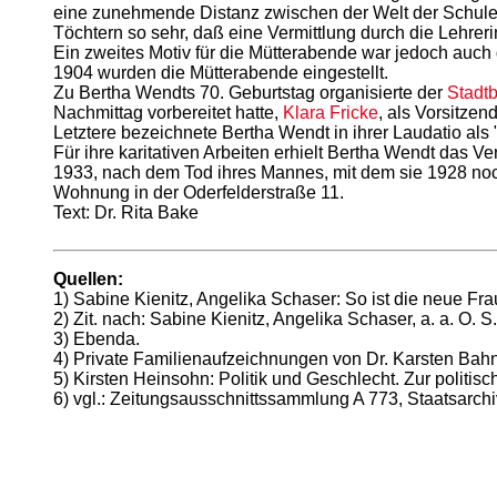
eine zunehmende Distanz zwischen der Welt der Schule
Töchtern so sehr, daß eine Vermittlung durch die Lehrer
Ein zweites Motiv für die Mütterabende war jedoch auch 
1904 wurden die Mütterabende eingestellt.
Zu Bertha Wendts 70. Geburtstag organisierte der
Stadt
Nachmittag vorbereitet hatte,
Klara Fricke
, als Vorsitzen
Letztere bezeichnete Bertha Wendt in ihrer Laudatio als 
Für ihre karitativen Arbeiten erhielt Bertha Wendt das Ve
1933, nach dem Tod ihres Mannes, mit dem sie 1928 noch 
Wohnung in der Oderfelderstraße 11.
Text: Dr. Rita Bake
Quellen:
1) Sabine Kienitz, Angelika Schaser: So ist die neue Fr
2) Zit. nach: Sabine Kienitz, Angelika Schaser, a. a. O. S.
3) Ebenda.
4) Private Familienaufzeichnungen von Dr. Karsten Bahn
5) Kirsten Heinsohn: Politik und Geschlecht. Zur politi
6) vgl.: Zeitungsausschnittssammlung A 773, Staatsarc