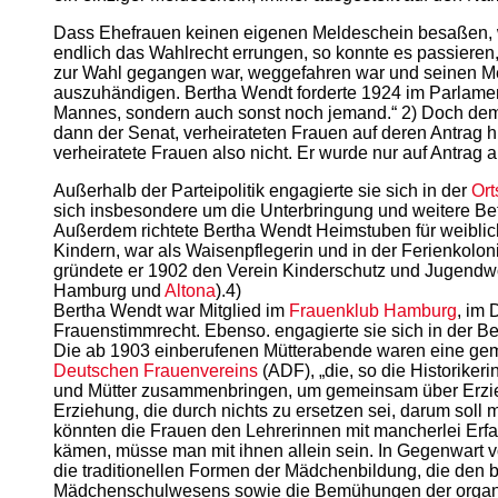
Dass Ehefrauen keinen eigenen Meldeschein besaßen, w
endlich das Wahlrecht errungen, so konnte es passiere
zur Wahl gegangen war, weggefahren war und seinen Mel
auszuhändigen. Bertha Wendt forderte 1924 im Parlament 
Mannes, sondern auch sonst noch jemand.“ 2) Doch dem 
dann der Senat, verheirateten Frauen auf deren Antrag 
verheiratete Frauen also nicht. Er wurde nur auf Antrag a
Außerhalb der Parteipolitik engagierte sie sich in der
Ort
sich insbesondere um die Unterbringung und weitere B
Außerdem richtete Bertha Wendt Heimstuben für weibli
Kindern, war als Waisenpflegerin und in der Ferienkolo
gründete er 1902 den Verein Kinderschutz und Jugendw
Hamburg und
Altona
).4)
Bertha Wendt war Mitglied im
Frauenklub Hamburg
, im
Frauenstimmrecht. Ebenso. engagierte sie sich in der 
Die ab 1903 einberufenen Mütterabende waren eine ge
Deutschen Frauenvereins
(ADF), „die, so die Historike
und Mütter zusammenbringen, um gemeinsam über Erzieh
Erziehung, die durch nichts zu ersetzen sei, darum sol
könnten die Frauen den Lehrerinnen mit mancherlei Erfa
kämen, müsse man mit ihnen allein sein. In Gegenwart 
die traditionellen Formen der Mädchenbildung, die den b
Mädchenschulwesens sowie die Bemühungen der organisi