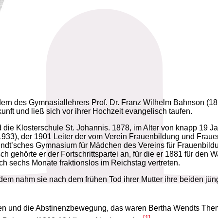
ern des Gymnasiallehrers Prof. Dr. Franz Wilhelm Bahnson (182
nft und ließ sich vor ihrer Hochzeit evangelisch taufen.
ie Klosterschule St. Johannis. 1878, im Alter von knapp 19 Ja
933), der 1901 Leiter der vom Verein Frauenbildung und Frau
dt’sches Gymnasium für Mädchen des Vereins für Frauenbildu
h gehörte er der Fortschrittspartei an, für die er 1881 für den
h sechs Monate fraktionslos im Reichstag vertreten.
m nahm sie nach dem frühen Tod ihrer Mutter ihre beiden jünge
hen und die Abstinenzbewegung, das waren Bertha Wendts Themen