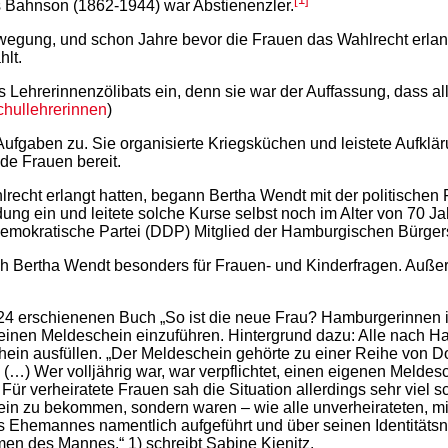
[1]
 Bahnson (1862-1944) war Abstienenzler.
egung, und schon Jahre bevor die Frauen das Wahlrecht erlangt
hlt.
 Lehrerinnenzölibats ein, denn sie war der Auffassung, dass al
hullehrerinnen
)
ufgaben zu. Sie organisierte Kriegsküchen und leistete Aufklär
de Frauen bereit.
cht erlangt hatten, begann Bertha Wendt mit der politischen F
ldung ein und leitete solche Kurse selbst noch im Alter von 70 Ja
emokratische Partei (DDP) Mitglied der Hamburgischen Bürgers
 sich Bertha Wendt besonders für Frauen- und Kinderfragen. Auß
24 erschienenen Buch „So ist die neue Frau? Hamburgerinnen i
uen einen Meldeschein einzuführen. Hintergrund dazu: Alle na
in ausfüllen. „Der Meldeschein gehörte zu einer Reihe von D
 (…) Wer volljährig war, war verpflichtet, einen eigenen Meld
r verheiratete Frauen sah die Situation allerdings sehr viel sc
ein zu bekommen, sondern waren – wie alle unverheirateten, m
 Ehemannes namentlich aufgeführt und über seinen Identitätsna
men des Mannes,“ 1) schreibt Sabine Kienitz.