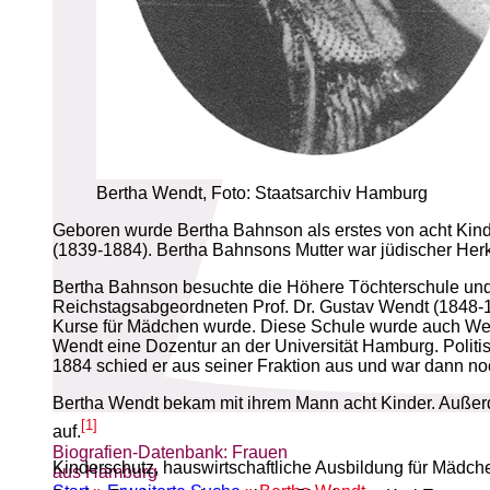
Bertha Wendt, Foto: Staatsarchiv Hamburg
Geboren wurde Bertha Bahnson als erstes von acht Kind
(1839-1884). Bertha Bahnsons Mutter war jüdischer Herku
Bertha Bahnson besuchte die Höhere Töchterschule und d
Reichstagsabgeordneten Prof. Dr. Gustav Wendt (1848-1
Kurse für Mädchen wurde. Diese Schule wurde auch Wen
Wendt eine Dozentur an der Universität Hamburg. Politisc
1884 schied er aus seiner Fraktion aus und war dann noc
Bertha Wendt bekam mit ihrem Mann acht Kinder. Außerde
[1]
auf.
Biografien-Datenbank: Frauen
Kinderschutz, hauswirtschaftliche Ausbildung für Mädc
aus Hamburg