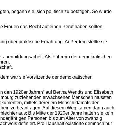
en, begann sie, sich politisch zu betätigen. So wurde
le Frauen das Recht auf einen Beruf haben sollten.
ung über praktische Ernährung. Außerdem stellte sie
rauenbildungsarbeit. Als Führerin der demokratischen
hren.
chaft.
erdem war sie Vorsitzende der demokratischen
n den 1920er Jahren“ auf Bertha Wendts und Elisabeth
ch Hamburg zuziehenden erwachsenen Menschen mussten
okumenten, mittels derer ein Mensch damals den
eschein zu beantragen. Auf diesem Weg kamen dann auch
hlechter aus: Bis Mitte der 1920er Jahre hatten sie kein
inderjährigen Personen bis zum Alter von zwanzig
chweis definiert. Pro Haushalt existierte demnach nur