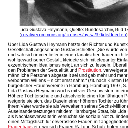
Lida Gustava Heymann, Quelle: Bundesarchiv, Bild 
(
creativecommons.org/licenses/by-sa/3.0/de/deed.en
Über Lida Gustava Heymann hetzte der Richter und Kunstkr
Gesellschaft angesehene Gustav Schiefler: „Sie wurde von
und sah sich immer tiefer in einen fanatischen frauenrecht
wohlgewachsener Gestalt, kleidete sich mit eleganter Einfa
exzentrischem Idealismus neigt, an sich zu fesseln. Überall
den Problemen der Sexualität und
Prostitution
, verweigerte
männliche Personen abgestellt sei und gab mehr und mehr A
verbohrten Willens – nicht ernst nahm.“ (zit. nach Kirsten H
bürgerlicher Frauenvereine in Hamburg. Hamburg 1997, S. 
Lida Gustava Heymann wuchs mit vier Geschwistern in ei
Höhere Töchterschule und absolvierte einen fünfjährigen P
weigerte sie sich, das Dasein einer höheren Tochter zu füh
ihrem Vater wurde sie als Verwalterin seines Sechs-Million
Auseinandersetzungen mit dem Hamburger Staat, bis Lida G
als Nachlassverwalterin versuchte sie soziale Not zu linde
einen Mittagstisch für erwerbslose Frauen mit angegliedert
Frauenhaus
ein, wo sich Frauen Rat und Schutz holen konn