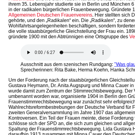
ihrem 35. Lebensjahr studierte sie in Berlin und München 6
in der radikalen bürgerlichen Frauenbewegung. Gründete 
Allgemeinen Deutschen Frauenvereins
. Hier stellten sic
gehörte, und den „Radikalen“ ein. Die „Radikalen“, zu dene
Wohlfahrtsangelegenheiten beschäftigen, sondern forderten
die volle staatsbürgerliche Gleichstellung der Frau ein. 
gründete 1900 mit den Abtrünnigen eine Ortsgruppe des
Ve
Ausschnitt aus dem szenischen Rundgang:
"Was glau
Sprecherinnen: Rita Bake, Herma Koehn, Hanka Sch
Um der Forderung nach der staatsbürgerlichen Gleichstell
Gustava Heymann, Dr. Anita Augspurg und Minna Cauer in
wurde damit zum Zentrum der Stimmrechtsbewegung. Der V
umbenannt worden war, organisierte 1904 in Berlin den G
Frauenstimmrechtsbewegung war zunächst sehr erfolgreich.
Wahlrechtsreformbestrebungen der Deutsche Verband für Fr
zweiten Generalversammlung im Jahre 1907 das allgemeine 
Kontroversen. Ein Teil der Frauen meinte, diese Forderung
schlösse sich der SPD an, die sich zum gleichen und allg
Spaltung der Frauenstimmrechtsbewegung. Lida Gustava H
daraufhin 1913 zusammen mit Minna Cauer den Deutschen