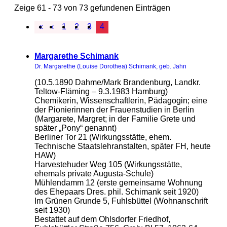
Zeige 61 - 73 von 73 gefundenen Einträgen
«
‹
1
2
3
4
Margarethe Schimank
Dr. Margarethe (Louise Dorothea) Schimank, geb. Jahn
(10.5.1890 Dahme/Mark Brandenburg, Landkr.
Teltow-Fläming – 9.3.1983 Hamburg)
Chemikerin, Wissenschaftlerin, Pädagogin; eine
der Pionierinnen der Frauenstudien in Berlin
(Margarete, Margret; in der Familie Grete und
später „Pony“ genannt)
Berliner Tor 21 (Wirkungsstätte, ehem.
Technische Staatslehranstalten, später FH, heute
HAW)
Harvestehuder Weg 105 (Wirkungsstätte,
ehemals private Augusta-Schule)
Mühlendamm 12 (erste gemeinsame Wohnung
des Ehepaars Dres. phil. Schimank seit 1920)
Im Grünen Grunde 5, Fuhlsbüttel (Wohnanschrift
seit 1930)
Bestattet auf dem Ohlsdorfer Friedhof,