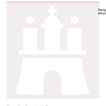
Navig
öffne