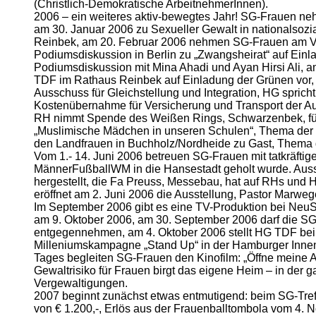
(Christlich-Demokratische ArbeitnehmerInnen).
2006 – ein weiteres aktiv-bewegtes Jahr! SG-Frauen ne
am 30. Januar 2006 zu Sexueller Gewalt in nationalsozi
Reinbek, am 20. Februar 2006 nehmen SG-Frauen am V
Podiumsdiskussion in Berlin zu „Zwangsheirat“ auf Einl
Podiumsdiskussion mit Mina Ahadi und Ayan Hirsi Ali, 
TDF im Rathaus Reinbek auf Einladung der Grünen vor, 
Ausschuss für Gleichstellung und Integration, HG spri
Kostenübernahme für Versicherung und Transport der Aus
RH nimmt Spende des Weißen Rings, Schwarzenbek, für 
„Muslimische Mädchen in unseren Schulen“, Thema der T
den Landfrauen in Buchholz/Nordheide zu Gast, Thema d
Vom 1.- 14. Juni 2006 betreuen SG-Frauen mit tatkräfti
MännerFußballWM in die Hansestadt geholt wurde. Ausst
hergestellt, die Fa Preuss, Messebau, hat auf RHs und 
eröffnet am 2. Juni 2006 die Ausstellung, Pastor Marwe
Im September 2006 gibt es eine TV-Produktion bei Neu
am 9. Oktober 2006, am 30. September 2006 darf die SG
entgegennehmen, am 4. Oktober 2006 stellt HG TDF beim 
Milleniumskampagne „Stand Up“ in der Hamburger Innens
Tages begleiten SG-Frauen den Kinofilm: „Öffne meine A
Gewaltrisiko für Frauen birgt das eigene Heim – in der g
Vergewaltigungen.
2007 beginnt zunächst etwas entmutigend: beim SG-Treff
von € 1.200,-, Erlös aus der Frauenballtombola vom 4.