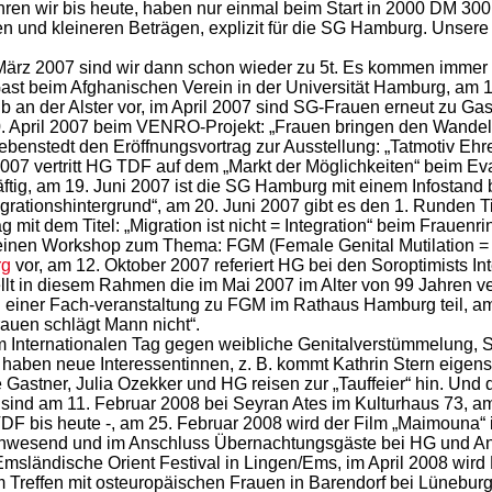
n wir bis heute, haben nur einmal beim Start in 2000 DM 300,- 
 und kleineren Beträgen, explizit für die SG Hamburg. Unsere w
 im März 2007 sind wir dann schon wieder zu 5t. Es kommen imm
ast beim Afghanischen Verein in der Universität Hamburg, am
b an der Alster vor, im April 2007 sind SG-Frauen erneut zu G
0. April 2007 beim VENRO-Projekt: „Frauen bringen den Wandel“
ebenstedt den Eröffnungsvortrag zur Ausstellung: „Tatmotiv Ehre
2007 vertritt HG TDF auf dem „Markt der Möglichkeiten“ beim Ev
ftig, am 19. Juni 2007 ist die SG Hamburg mit einem Infostand 
grationshintergrund“, am 20. Juni 2007 gibt es den 1. Runden 
ag mit dem Titel: „Migration ist nicht = Integration“ beim Fra
einen Workshop zum Thema: FGM (Female Genital Mutilation =
rg
vor, am 12. Oktober 2007 referiert HG bei den Soroptimists I
ellt in diesem Rahmen die im Mai 2007 im Alter von 99 Jahren v
 einer Fach-veranstaltung zu FGM im Rathaus Hamburg teil, a
auen schlägt Mann nicht“.
em Internationalen Tag gegen weibliche Genitalverstümmelung,
aben neue Interessentinnen, z. B. kommt Kathrin Stern eigens 
Gastner, Julia Ozekker und HG reisen zur „Tauffeier“ hin. Und d
G sind am 11. Februar 2008 bei Seyran Ates im Kulturhaus 73,
 TDF bis heute -, am 25. Februar 2008 wird der Film „Maimouna
nwesend und im Anschluss Übernachtungsgäste bei HG und An
 Emsländische Orient Festival in Lingen/Ems, im April 2008 wir
 Treffen mit osteuropäischen Frauen in Barendorf bei Lüneburg,