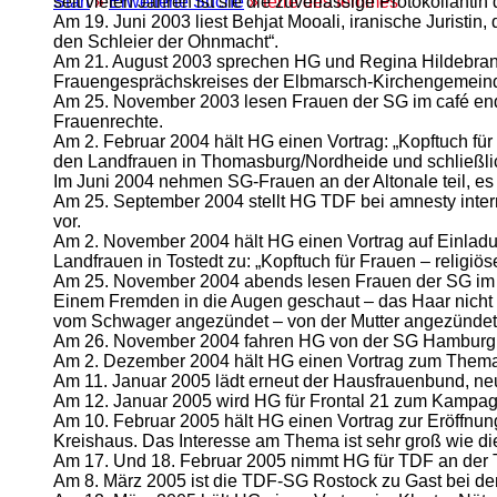
Start
»
Erweiterte Suche
» terre des femmes
seit vielen Jahren ist sie die zuverlässige Protokollantin 
Am 19. Juni 2003 liest Behjat Mooali, iranische Juristin,
den Schleier der Ohnmacht“.
Am 21. August 2003 sprechen HG und Regina Hildebrand
Frauengesprächskreises der Elbmarsch-Kirchengemein
Am 25. November 2003 lesen Frauen der SG im café end
Frauenrechte.
Am 2. Februar 2004 hält HG einen Vortrag: „Kopftuch für
den Landfrauen in Thomasburg/Nordheide und schließlich 
Im Juni 2004 nehmen SG-Frauen an der Altonale teil, es 
Am 25. September 2004 stellt HG TDF bei amnesty inter
vor.
Am 2. November 2004 hält HG einen Vortrag auf Einladu
Landfrauen in Tostedt zu: „Kopftuch für Frauen – religiöse
Am 25. November 2004 abends lesen Frauen der SG im Ca
Einem Fremden in die Augen geschaut – das Haar nicht 
vom Schwager angezündet – von der Mutter angezündet
Am 26. November 2004 fahren HG von der SG Hamburg 
Am 2. Dezember 2004 hält HG einen Vortrag zum Thema: 
Am 11. Januar 2005 lädt erneut der Hausfrauenbund, neu:
Am 12. Januar 2005 wird HG für Frontal 21 zum Kampag
Am 10. Februar 2005 hält HG einen Vortrag zur Eröffnun
Kreishaus. Das Interesse am Thema ist sehr groß wie di
Am 17. Und 18. Februar 2005 nimmt HG für TDF an der Ta
Am 8. März 2005 ist die TDF-SG Rostock zu Gast bei d