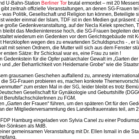
und U-Bahn-Station
Berliner Tor
brutal ermordet – mit 20 Messer
 gibt zeitnah offizielle Veranstaltungen, an denen SG-Frauen t
was Politik, Gesellschaft und Religion tun können, Beteiligte
ist wieder einmal der Islam, TDF ist in den Medien gut präsent
ine große Gedenkveranstaltung, auf der Necla Kelek sprechen,
 bleibt das Medieninteresse hoch, die SG-Frauen begleiten de
staltet wiederum ein Gedenken vor dem Gerichtsgebäude mit Ke
it Herzklopfen wegen des zu erwartenden Schuldspruchs - , er la
mit seinen Ordnern, die Mutter will sich aus dem Fenster stürze
ersten Sätze: Ihr Schicksal war es, eine Frau zu sein !
Gedenkstein für die Opfer patriarchaler Gewalt im „Garten der 
e und „der Beharrlichkeit von Heidemarie Grobe“ wie die Staat
em grausamen Geschehen auffallend zu, amnesty international
iert, die SG-Frauen probieren es, machen konkrete Themenvorsch
enmutter“ zum ersten Mal in der SG, leider bleibt es trotz Be
utschen Gesellschaft für Gynäkologie und Geburtshilfe (DGGG
t BerufsfachschülerInnen zu FGM.
 „Garten der Frauen“ führen, um den späteren Ort für den Ge
an der Mitgliederversammlung des Landesfrauenrates teil, am 26
 FDP Hamburg eingeladen von Sylvia Canel zu einer Podiumsdi
ller-Sönksen als MdB.
er gemeinsamen Veranstaltung mit Dr. Ellen Ismail in die Sta
empfang.