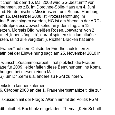
stichen, ab dem 16. Mai 2008 wird SG „bestürmt“ von
eilnehmen, so z.B. im Dorothee-Sölle-Haus am 4. Juni
 sind: Nordelbisches Missionszentrum, Schura Hamburg
: am 16. Dezember 2008 ist Prozesseröffnung im
 Tina Barde singen werden, HG ist am Abend in der ARD-
n Strafprozess abwechselnd an jedem Tag, am 13.
rzen, Morsals Bild, weißen Rosen, „bewacht“ von 2
utet „lebenslänglich“, darauf spielen sich tumultuöse
n, (sind alle vergittert !), Richter Bracken hat eine
Frauen“ auf dem Ohlsdorfer Friedhof aufstellen zu
srätin bei der Einweihung sagt, am 25. November 2010 in
 wünscht Zusammenarbeit – hat plötzlich die Frauen
läge für 2009, leider fallen diese Bemühungen ins Koma.
mühungen bei diesem einen Mal.
), um Dr. Zerm u.a. andere zu FGM zu hören.
denkstein kennenzulernen.
. Oktober 2008 an der 1. Frauenherbstmahlzeit, die zur
skussion mit der Frage: „Wann nimmt die Politik FGM
dtbibliothek Buchholz eingeladen, Thema: „Kein Schnitt