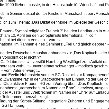
der Treffen.
 die 1990 fliehen musste, in der Hochschule für Wirtschaft und 
t im Gemeindesaal der Ev Kirche in Marschacht über „Menschen
den
lich zum Thema: „Das Diktat der Mode im Spiegel der Geschi
 Frauen- Symbol religiöser Freiheit ?“ bei den Landfrauen in 
am 10. April bei den Soroptimists International in Köln.
bleibt bei diesem Versuch – vorerst.
national im Rahmen eines Seminars: „Frei und gleich geboren 
ng des Deutschen Hausfrauenbundes zu: „Das Kopftuch – der St
 Vorschrift oder nicht ?“
fé Libresso, Universität Hamburg Westflügel zum Auftakt der
sorgsam verhüllt - unverheiratet schwanger – modisch geschmin
 – vom Vater er-würgt…
und Evelin Hohenstein von der SG Rostock zur Kampagnenerö
„Zwangsheirat“ in der Stadtbücherei auf Einladung der Gleich
 Club aktiver Frauen, HG zum Vortrag über: „Das Kopftuch – der 
nenthema „Verbrechen im Namen der Ehre“ interviewt, ausgestr
g der Ausstellung: „Verbrechen im Namen der Ehre“ auf Einladu
e TeilnehmerInnenzahl zeigt.
gung der Körber-Stiftung: Integration: Zuhören und Engagemen
er SG Hamburg.