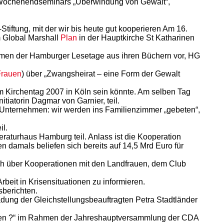
s Wochenendseminars „Überwindung von Gewalt“,
tiftung, mit der wir bis heute gut kooperieren Am 16.
m Global Marshall
Plan
in der Hauptkirche St Katharinen
ahmen der Hamburger Lesetage aus ihren Büchern vor, HG
Frauen
) über „Zwangsheirat – eine Form der Gewalt
 Kirchentag 2007 in Köln sein könnte. Am selben Tag
itiatorin Dagmar von Garnier, teil.
es Unternehmen: wir werden ins Familienzimmer „gebeten“,
l.
raturhaus Hamburg teil. Anlass ist die Kooperation
amals beliefen sich bereits auf 14,5 Mrd Euro für
ch über Kooperationen mit den Landfrauen, dem Club
eit in Krisensituationen zu informieren.
berichten.
ng der Gleichstellungsbeauftragten Petra Stadtländer
uen ?“ im Rahmen der Jahreshauptversammlung der CDA