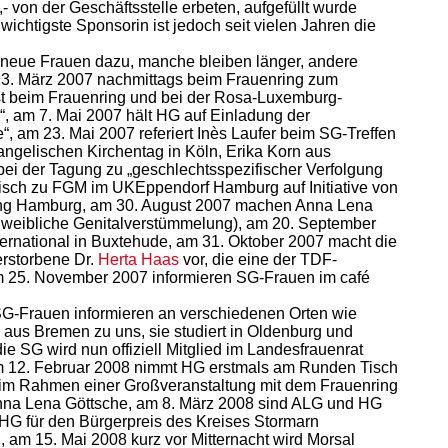
von der Geschäftsstelle erbeten, aufgefüllt wurde
ichtigste Sponsorin ist jedoch seit vielen Jahren die
er neue Frauen dazu, manche bleiben länger, andere
 13. März 2007 nachmittags beim Frauenring zum
ast beim Frauenring und bei der Rosa-Luxemburg-
, am 7. Mai 2007 hält HG auf Einladung der
“, am 23. Mai 2007 referiert Inès Laufer beim SG-Treffen
angelischen Kirchentag in Köln, Erika Korn aus
bei der Tagung zu „geschlechtsspezifischer Verfolgung
Tisch zu FGM im UKEppendorf Hamburg auf Initiative von
uenring Hamburg, am 30. August 2007 machen Anna Lena
 weibliche Genitalverstümmelung), am 20. September
nternational in Buxtehude, am 31. Oktober 2007 macht die
erstorbene Dr.
Herta Haas
vor, die eine der TDF-
m 25. November 2007 informieren SG-Frauen im café
 SG-Frauen informieren an verschiedenen Orten wie
aus Bremen zu uns, sie studiert in Oldenburg und
ie SG wird nun offiziell Mitglied im Landesfrauenrat
 am 12. Februar 2008 nimmt HG erstmals am Runden Tisch
“ im Rahmen einer Großveranstaltung mit dem Frauenring
na Lena Göttsche, am 8. März 2008 sind ALG und HG
d HG für den Bürgerpreis des Kreises Stormarn
 am 15. Mai 2008 kurz vor Mitternacht wird Morsal