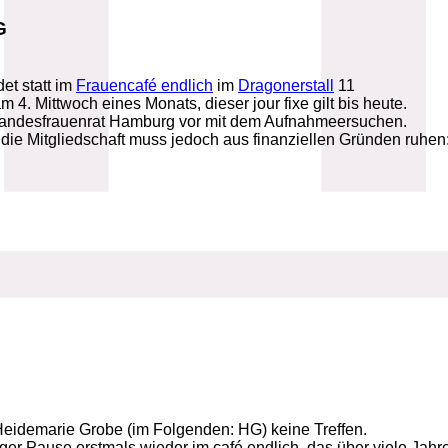
G
det statt im
Frauencafé endlich
im
Dragonerstall
11
4. Mittwoch eines Monats, dieser jour fixe gilt bis heute.
m Landesfrauenrat Hamburg vor mit dem Aufnahmeersuchen.
e Mitgliedschaft muss jedoch aus finanziellen Gründen ruhen:
 Heidemarie Grobe (im Folgenden: HG) keine Treffen.
ger Pause erstmals wieder im café endlich, das über viele Jahre