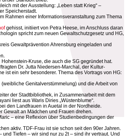
ich mit der Ausstellung: „Leben statt Krieg“ –
r Speicherstadt.
im Rahmen einer Informationsveranstaltung zum Thema
of
gehisst, initiiert von Petra Heese, im Anschluss daran
sychologin spricht zum neuen Gewaltschutzgesetz und HG,
kreis Gewaltprävention Ahrensburg eingeladen und
n.
 Hohenstein-Kruse, die auch die SG gegründet hat.
ragten Dr. Jutta Niedersen-Marchal, der Kultur-
che ist ein sehr besonderer. Thema des Vortrags von HG:
 (weibliche Genitalverstümmelung) und die Arbeit von
iter der Stadtbibliothek, in Zusammenarbeit mit dem
ani liest aus Waris Diries „Wüstenblume“.
i den Landfrauen in Auetal in der Nordheide.
m der Gewalt an Mädchen und Frauen drehen.
-Maric – eine Reflexion über Studienbedingungen der
hen aktiv. TDF-Frau ist sie schon seit den 90er Jahren.
und Tiefen – wir sind nur zu 2t – sind ihr vertraut. Und