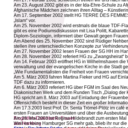
Am 23. August 2002 gibt es in der Ida-Ehre-Schule zu Af
Afghanische Mädchen zeichnen ihren Alltag – Künstleri
Am 17. September 2002 stellt HG TERRE DES FEMMES au
„Islam“ vor.
Am 25. November 2002 wird erstmals die blaue TDF-Fl
gibt es eine Podiumsdiskussion mit Lisa Politt, Kabare
Diplom-Soziologin, informiert über Gewalt gegen Frauen
Am Abend des 25. November 2002 sind Rüdiger Nehberg 
stellen ihre unterschiedlichen Konzepte zur Verhinderu
Am 27. November 2002 lesen Frauen der SG HH im H
Am 28. November 2002 referiert HG zu „Zwangsheirat“ b
Am 14. Februar 2003 eröffnet HG in Wilhelmshaven die Wa
verwaltung und der evangelischen Kirche in die Stadt ge
„Wie Fundamentalisten die Freiheit von Frauen vernichte
Am 5. März 2003 fahren Martina Fieker und HG auf Einla
TDF dazu zu informieren.
Am 6. März 2003 referiert HG über FGM im Saal des Neue
Diakonischen Werk und dem Runden Tisch „Dialog der Ku
HG spricht am 8. März 2003 auf Einladung der Frauenbe
Offensichtlich besteht in dieser Zeit ein großer Inform
Am 17.3.2003 liest Prof. Dr. Senta Trömel-Plötz im café
ersten Frauen an Universitäten und über die Ausbeutung 
Biografien-Datenbank: Frauen
Am 28. Mai 2003 ist Regina Hildebrandt zum ersten Mal b
aus Hamburg
Weil es keine Hamburger SG mehr gab, blieb ihr nur die pa