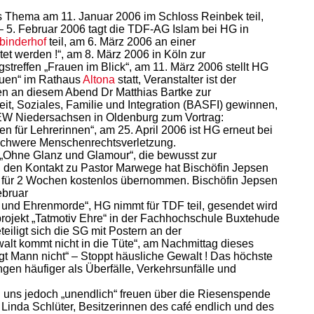
s Thema am 11. Januar 2006 im Schloss Reinbek teil,
– 5. Februar 2006 tagt die TDF-AG Islam bei HG in
binderhof
teil, am 6. März 2006 an einer
et werden !“, am 8. März 2006 in Köln zur
reffen „Frauen im Blick“, am 11. März 2006 stellt HG
auen“ im Rathaus
Altona
statt, Veranstalter ist der
en an diesem Abend Dr Matthias Bartke zur
t, Soziales, Familie und Integration (BASFI) gewinnen,
EW Niedersachsen in Oldenburg zum Vortrag:
ür Lehrerinnen“, am 25. April 2006 ist HG erneut bei
 schwere Menschenrechtsverletzung.
g „Ohne Glanz und Glamour“, die bewusst zur
, den Kontakt zu Pastor Marwege hat Bischöfin Jepsen
der für 2 Wochen kostenlos übernommen. Bischöfin Jepsen
ebruar
nd Ehrenmorde“, HG nimmt für TDF teil, gesendet wird
rojekt „Tatmotiv Ehre“ in der Fachhochschule Buxtehude
iligt sich die SG mit Postern an der
lt kommt nicht in die Tüte“, am Nachmittag dieses
gt Mann nicht“ – Stoppt häusliche Gewalt ! Das höchste
ngen häufiger als Überfälle, Verkehrsunfälle und
n uns jedoch „unendlich“ freuen über die Riesenspende
Linda Schlüter, Besitzerinnen des café endlich und des