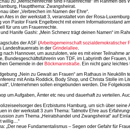
ütschau zu „Menschenrechte sind Frauenrechte“ im Rahmen de
Hamburg, Hauptthema: Zwangsheirat.
denau über „Verbrechen im Namen der Ehre“.
 Ates in der werkstatt 3, veranstaltet von der Rosa-Luxemburg-S
 von Pastor Frank Engelbrecht mit einem Informationsstand a
iell für uns um Frauenrechte.
t“ und Hanife Gashi: „Mein Schmerz trägt deinen Namen“ im R
agsclubs der ASF (
Arbeitsgemeinschaft sozialdemokratischer 
 Landesfrauenrats in der
Grindelallee
.
 nach Hannover, um auszuloten, wie es mit einer Teilnahme am
e, Bundesgeschäftsführerin von TDF, im Labyrinth der Frauen, In
schen Gemeinde in der
Böckmannstraße
. Ein nicht ganz leicht
ebung „Nein zu Gewalt an Frauen“ am Rathaus in Neukölln tei
renz mit Anita Roddick, Body Shop, und Christa Stolle im Lite
“, Unternehmen sollen eingebunden werden. Die Folgekosten d
p um Aufgaben, Ämter etc neu und dauerhaft zu verteilen. Au
zeiseelsorger des Erzbistums Hamburg, um sich über seine Arb
n in der werkstatt 3 zum Thema: Tatmotiv Ehre aus Erfahrungs
sion zum Thema „Heiratshandel und Zwangsheirat“ auf Einladu
t willig…“
a: „Der neue Fundamentalismus – Segen oder Gefahr für Fra