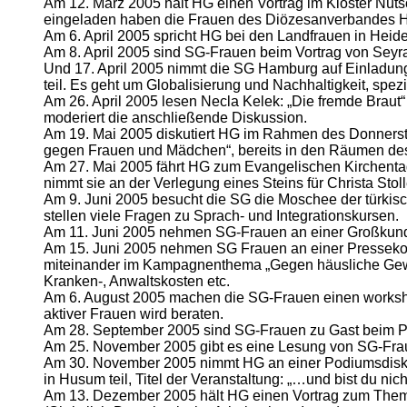
Am 12. März 2005 hält HG einen Vortrag im Kloster N
eingeladen haben die Frauen des Diözesanverbandes 
Am 6. April 2005 spricht HG bei den Landfrauen in Hei
Am 8. April 2005 sind SG-Frauen beim Vortrag von Seyran
Und 17. April 2005 nimmt die SG Hamburg auf Einladung
teil. Es geht um Globalisierung und Nachhaltigkeit, spez
Am 26. April 2005 lesen Necla Kelek: „Die fremde Brau
moderiert die anschließende Diskussion.
Am 19. Mai 2005 diskutiert HG im Rahmen des Donnerst
gegen Frauen und Mädchen“, bereits in den Räumen des
Am 27. Mai 2005 fährt HG zum Evangelischen Kirchentag
nimmt sie an der Verlegung eines Steins für Christa Stoll
Am 9. Juni 2005 besucht die SG die Moschee der türki
stellen viele Fragen zu Sprach- und Integrationskursen.
Am 11. Juni 2005 nehmen SG-Frauen an einer Großkundg
Am 15. Juni 2005 nehmen SG Frauen an einer Pressekonfe
miteinander im Kampagnenthema „Gegen häusliche Gewalt
Kranken-, Anwaltskosten etc.
Am 6. August 2005 machen die SG-Frauen einen worksho
aktiver Frauen wird beraten.
Am 28. September 2005 sind SG-Frauen zu Gast beim Poli
Am 25. November 2005 gibt es eine Lesung von SG-Fraue
Am 30. November 2005 nimmt HG an einer Podiumsdiskus
in Husum teil, Titel der Veranstaltung: „…und bist du nich
Am 13. Dezember 2005 hält HG einen Vortrag zum Them