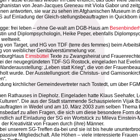
ghanistan von Jean-Jacques Greneau mit Viola Gabor und zeitgle
nnen antworten, sie war zu sehen im Afghanischen Museum in de
f Einladung der Gleich-stellungsbeauftragten in Quickborn 
agge: frei leben – ohne Ge-walt am DGB-Haus am
Besenbinderh
ttistin und Diplompsychologin, Heike Peper, ebenfalls Diplomp
 weltweit.
von Target, und HG von TDF (terre des femmes) beim Arbeits
ng von weiblicher Genitalverstümmelung vor.
amburgHaus
Eimsbüttel
Texte zu Zwangsheirat und Frauenrechte
ei der neugegründeten TDF-SG Rostock, eingeladen hat Evelin
nderausstellung: „Leben statt Krieg“, die von der Frauenbeauft
holt wurde. Der Ausstellungsort: die Christus- und Garnisonkir
n“.
dung kirchlicher Gemeindevertreter nach Tostedt, um über FGM
n Rathauses in Diepholz. Eingeladen hatte Klaus Seehafer, Le
lturen“. Die aus der Stadt stammende Schauspielerin Vijak Bay
auftragten in Wedel und am 10. März 2003 zum selben Thema be
ationsbedarf zu allen Fragen, die sich um diese besondere For
 endlich auf Einladung der SG ein Wortstück zu Mileva Einstein
der Kreativität von Frauen durch (ihre) Männer.
ei unserem SG-Treffen da-bei und sie ist bis heute ununterbroc
ssive Mitgliedschaft. Alle Höhen – viele interessierte Frauen – 