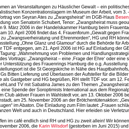
hmen an Veranstaltungen zu Häuslicher Gewalt – ein politische
alistischen Konzentrationslagern im Museum der Arbeit, vom 3. 
ortrag von Seyran Ates zu „Zwangsheirat“ im DGB-Haus
Besen
adung von Senatorin Schubert, Tenor: „Zwangsheirat muss geout
am 9. März 2006 in der Handelskammer Hamburg beim Frauentagst
am 10. April 2006 findet das 4. Frauenforum „Gewalt gegen Fr
cht zu „Zwangsverheiratung und Ehrenmorden“, HG und RH könn
stellung „Ohne Glanz und Glamour“ durch die Behörde für Arbei
TDF entgegen, am 21. April 2006 ist HG auf Einladung der G
agung: „Wahrnehmung von Problemen und Handlungsstrategien f
es Vortrags: „Zwangsheirat – eine ‚Frage der Ehre‘ oder eine
ger Unterstützung des Frauenrings Hamburg die o.g. Ausstellun
ellungsort ist die St Georgskirche in Nähe des Hauptbahnhofs
HGs Bitten Lieferung und Überlassen der Aufsteller für die Bil
ge als Gastgeber und HG begrüßen, RH stellt TDF vor. am 12. F
SehLand TV mit Sabatina James zu den Themen „Zwangsheirat u
 eine Spende der Soroptimists International aus dem Regionalp
Club aktiver Frauen in Wahlstedt vor, am 13. Oktober 2006 bete
tadt, am 25. November 2006 an der Brötchentütenaktion: „Gewa
ugen“ im Abaton. Die Einladung zum Film lautet: „Frauen schlä
anzen Welt und auch in Deutschland. Hier erleiden sie Verletzu
en im café endlich sind RH und HG zu zweit allein! Wir könne
 November 2006, die
Karin Wilsdorf
(gestorben im Juni 2015) und 