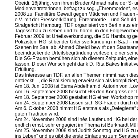
Obeidi, 16jährig, von ihrem Bruder Ahmad nahe der S- 
MedienvertreterInnen, befragt zu sog. „Ehrenmorden“, es
2008 zu: Familiäre Gewalt gegen Mädchen und Frauen – 
e.V. mit der Presseerklärung: Ehrenmorde – und Schuld 
Strafgericht Hamburg, TDF organisiert von Berlin aus e
Tagesschau zu sehen und zu hören, in den Folgewochen
Februar 2009 ist Urteilsverkündung, die SG Hamburg ge
Polizisten. HG ist bei der Urteilsverkündung im Saal – m
Szenen im Saal ab, Ahmad Obeidi bewirft den Staatsanwalt 
beeindruckende Urteilsbegründung verlesen, einer seiner 
Die SG-Frauen bemühen sich ab diesem Zeitpunkt, einen 
lassen. Dieser Wunsch geht dank D. Rita Bakes Initiativ
Erfüllung.
Das Interesse an TDF, an allen Themen nimmt nach dies
entdeckt! - , die Realisierung erweist sich als kompliz
Am 18. Juni 2008 ist Esma Abdelhamid, Autorin von „Löw
Am 16. September 2008 besucht HG den Kongress der De
Am 18. September 2008 gestaltet HG einen Workshop mi
Am 24. September 2008 lassen sich SG-Frauen durch den
Am 6. Oktober 2008 nimmt HG erstmals als „Delegierte“ 
guten Tradition wird.
Am 24. November 2008 sind Inès Laufer und HG bei der
endlich ernst, sehr engagiert im Thema ist Burkhardt Mü
Am 25. November 2008 sind Judith Sonntag und HG zu ein
ins Leben“ und es gibt die erste Einladung zum Senats