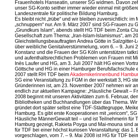
Frauenhotels Hanseatin, unserer SG widmen. Davon zehre
unser SG-Konto seither immer wieder einmal mit größeren
Landeszentrale für politische Bildung Hamburg.
Es bleibt nicht „trübe“ und wir bleiben zuversichtlich:
„schnuppern“ nur. Am 9. März 2007 sind SG-Frauen zu G
„Grundkurs Islam“, abends stellt HG TDF beim Zonta Clu
Gesellschaft zum Thema: „Iran-Islam-Islamismus“, am 2
Gleichstellungsbeauftragten Andrea Götte in Salzgitter-L
über weibliche Genitalverstümmelung, vom 6. – 9. Juni 
Konstanz und die Frauen der SG Köln unterstützen tatkrä
und aufenthaltsrechtlichen Problemen von Frauen mit Mi
Inès Laufer und HG, am 3. Juli 2007 hält HG einen Vortr
Göttsche und HG in einer Hamburger Berufsfachschule 
2007 stellt RH TDF beim
Akademikerinnenbund Hambu
SG eine Veranstaltung zu FGM in der werkstatt 3, HG st
Gründerinnen ist, am 23. November 2007 nehmen wir an
endlich zur aktuellen Kampagne: „Häusliche Gewalt – Fr
2008 beginnt mit unseren Aktivitäten zum 6. Februar, d
Bibliotheken und Buchhandlungen über das Thema. Wir h
gründet dort später selbst eine TDF-Städtegruppe, Meike 
Hamburg. Es gibt erste Kooperationen mit „vericom“, S
Häusliche MännerGewalt teil – und ist Teilnehmerin für
Hamburg gezeigt, Rakieta Poyga und Mai-mouna sind a
für TDF bei einer höchst kuriosen Veranstaltung: das 1.
vorgeschlagen, vom 7. – 9. Mai 2008 ist HG für TDF beim