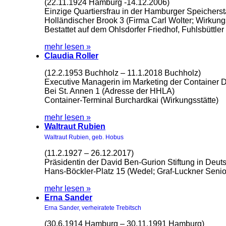
(22.11.1924 Hamburg -14.12.2006)
Einzige Quartiersfrau in der Hamburger Speicherst
Holländischer Brook 3 (Firma Carl Wolter; Wirkungs
Bestattet auf dem Ohlsdorfer Friedhof, Fuhlsbüttle
mehr lesen »
Claudia Roller
(12.2.1953 Buchholz – 11.1.2018 Buchholz)
Executive Managerin im Marketing der Container 
Bei St. Annen 1 (Adresse der HHLA)
Container-Terminal Burchardkai (Wirkungsstätte)
mehr lesen »
Waltraut Rubien
Waltraut Rubien, geb. Hobus
(11.2.1927 – 26.12.2017)
Präsidentin der David Ben-Gurion Stiftung in Deut
Hans-Böckler-Platz 15 (Wedel; Graf-Luckner Senio
mehr lesen »
Erna Sander
Erna Sander, verheiratete Trebitsch
(30.6.1914 Hamburg – 30.11.1991 Hamburg)