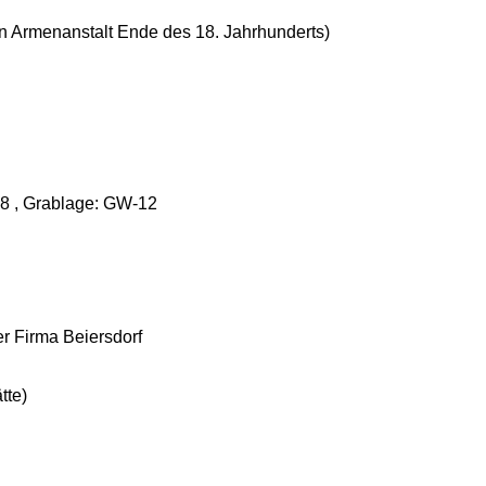
n Armenanstalt Ende des 18. Jahrhunderts)
 28 , Grablage: GW-12
er Firma Beiersdorf
tte)