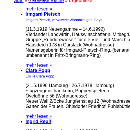
Start
»
Erweiterte Suche
» Ergebnisse
mehr lesen »
Irmgard Pietsch
Irmgard Pietsch, verwitwete Wörmbke, geb. Beyn
(11.3.1919 Neuengamme – 14.6.1992)
Vierländer Landwirtin, Hauswirtschafterin, Mitb
Gruppe „Rundumwieser“ für die Vier- und Marschl
Hausdeich 178 in Curslack (Wohnadresse)
Namensgeberin für Irmgard-Pietsch-Ring, (benannt
umbenannt in Fritz-Bringmann-Ring)
mehr lesen »
Cläre Popp
Emilie Clara Popp
(21.5.1896 Hamburg - 26.7.1978 Hamburg)
Flugzeugmechanikerin, Puppenspielerin
Övelgönne 56 (Wohnadresse)
Neuer Wall 2/Ecke Jungfernstieg 12 (Wohnadresse
Garten der Frauen, Ohlsdorfer Friedhof, Fuhlsbüttl
mehr lesen »
Ingrid Reuß