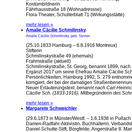
Kostümbildnerin
Fährhausstraße 18 (Wohnadressse)
Flora-Theater, Schulterblatt 71 (Wirkungsstätte)
mehr lesen »
Amalie Cäcilie Schmilinsky
Amalie Cäcilie Schmilinsky, geb. Tanner
(25.10.1833 Hamburg – 6.8.1916 Montreux)
Stifterin
Schmilinskystraße 49 (ehemals)
Frahmstraße (aktuell)
Schmilinskystraße, St. Georg, benannt 1899, nach
Ergänzt 2017 um seine Ehefrau Amalie Cäcilie Sch
Persönlichkeiten, Hamburg 1992, S. 279 entnommen
korrigiert, der bei der damaligen Straßenbenennung
Neuer Erläuterungstext:
benannt nach Carl-Heinric
Cäcilie Sch. (1833-1916), Mitbegründerin des Schmi
mehr lesen »
Margarete Schweichler
(29.6.1873 in Münster/Westf. – 1.6.1938 in Pullach 
Damen-Radfahr-Aktivistin. Buchhalterin. Verbands
Daniel-Schutte-Stift, Borgfelde, Angerstraße 8. Ma