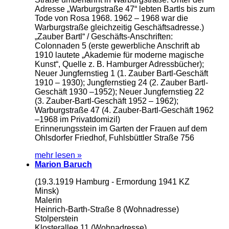
Adresse „Warburgstraße 47“ lebten Bartls bis zum
Tode von Rosa 1968. 1962 – 1968 war die
Warburgstraße gleichzeitig Geschäftsadresse.)
„Zauber Bartl“ / Geschäfts-Anschriften:
Colonnaden 5 (erste gewerbliche Anschrift ab
1910 lautete „Akademie für moderne magische
Kunst“, Quelle z. B. Hamburger Adressbücher);
Neuer Jungfernstieg 1 (1. Zauber Bartl-Geschäft
1910 – 1930); Jungfernstieg 24 (2. Zauber Bartl-
Geschäft 1930 –1952); Neuer Jungfernstieg 22
(3. Zauber-Bartl-Geschäft 1952 – 1962);
Warburgstraße 47 (4. Zauber-Bartl-Geschäft 1962
–1968 im Privatdomizil)
Erinnerungsstein im Garten der Frauen auf dem
Ohlsdorfer Friedhof, Fuhlsbüttler Straße 756
mehr lesen »
Marion Baruch
(19.3.1919 Hamburg - Ermordung 1941 KZ
Minsk)
Malerin
Heinrich-Barth-Straße 8 (Wohnadresse)
Stolperstein
Klosterallee 11 (Wohnadresse)