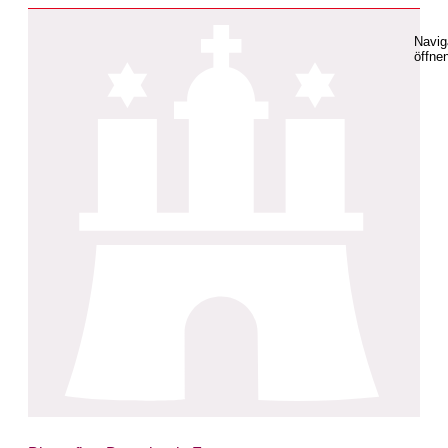
Navig
öffne