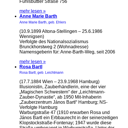
Fuhlsbüttler Straße 756
mehr lesen »
Anne Marie Barth
Anne Marie Barth, geb. Ehlers
(10.9.1899 Altona-Stellingen – 25.6.1986
Wennigsen)
Verfolgte des Nationalsozialismus
Brunckhorstweg 2 (Wohnadresse)
Namensgeberin für: Anne-Barth-Weg, seit 2006
mehr lesen »
Rosa Bartl
Rosa Bartl, geb. Leichtmann
(17.7.1884 Wien – 23.9.1968 Hamburg)
Illusionistin, Zauberhändlerin, eine der vier
„Magischen Schwestern“ der „Leichtmann-
Zauber-Dynastie“, ab 1950 Mit-Inhaberin
„Zauberzentrum János Bartl“ Hamburg; NS-
Verfolgte Hamburg
Warburgstraße 47 (1910 erwarben Rosa und
János Bartl ein Erbbaurecht in der seinerzeitigen
Klopstockstraße-Fontenay; 1947 wurde diese
Straße umbenannt in Warburgstraße. Unter der