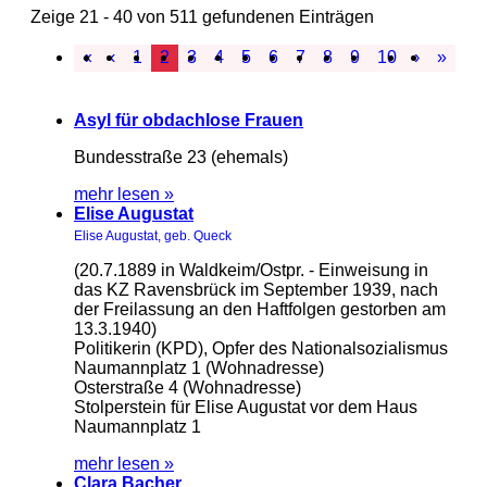
Zeige 21 - 40 von 511 gefundenen Einträgen
«
‹
1
2
3
4
5
6
7
8
9
10
›
»
Asyl für obdachlose Frauen
Bundesstraße 23 (ehemals)
mehr lesen »
Elise Augustat
Elise Augustat, geb. Queck
(20.7.1889 in Waldkeim/Ostpr. - Einweisung in
das KZ Ravensbrück im September 1939, nach
der Freilassung an den Haftfolgen gestorben am
13.3.1940)
Politikerin (KPD), Opfer des Nationalsozialismus
Naumannplatz 1 (Wohnadresse)
Osterstraße 4 (Wohnadresse)
Stolperstein für Elise Augustat vor dem Haus
Naumannplatz 1
mehr lesen »
Clara Bacher